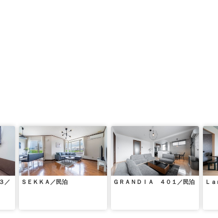
３／
ＳＥＫＫＡ／民泊
ＧＲＡＮＤＩＡ ４０１／民泊
Ｌａ