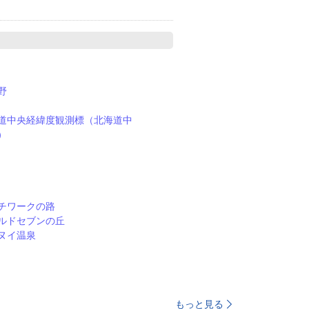
野
道中央経緯度観測標（北海道中
）
チワークの路
ルドセブンの丘
ヌイ温泉
もっと見る