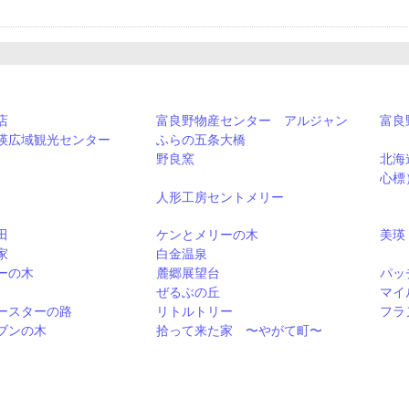
店
富良野物産センター アルジャン
富良
瑛広域観光センター
ふらの五条大橋
野良窯
北海
心標
人形工房セントメリー
田
ケンとメリーの木
美瑛
家
白金温泉
ーの木
麓郷展望台
パッ
ぜるぶの丘
マイ
ースターの路
リトルトリー
フラ
ブンの木
拾って来た家 〜やがて町〜