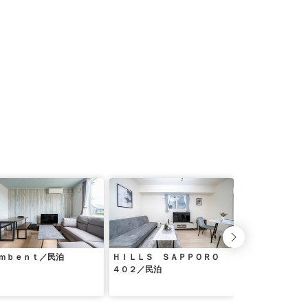
ｍｂｅｎｔ／民泊
ＨＩＬＬＳ ＳＡＰＰＯＲＯ
Ｔｈｅ Ｃｉｅｌ
４０２／民泊