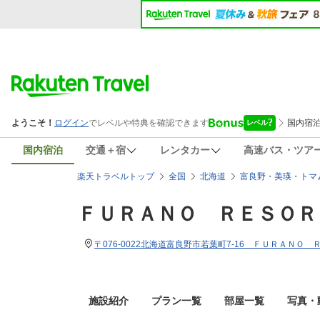
国内宿泊
交通＋宿
レンタカー
高速バス・ツア
楽天トラベルトップ
全国
北海道
富良野・美瑛・トマ
ＦＵＲＡＮＯ ＲＥＳＯＲ
〒076-0022北海道富良野市若葉町7-16 ＦＵＲＡＮ
施設紹介
プラン一覧
部屋一覧
写真・動