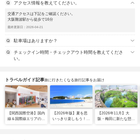
アクセス情報を教えてください。
交通アクセスは下記をご確認ください。
大阪難波駅から徒歩で16分
最終更新日：2026-04-21
駐車場はありますか？
チェックイン時間・チェックアウト時間を教えてくださ
い。
トラベルガイド記事
旅に行きたくなる旅行記事をお届け
【関西国際空港】国内
【2026年版】夏を思
【2026年11月】大
線＆国際線エリアの大
いっきり楽しもう！関
阪・梅田に新たな憩い
規模リノベーションで
西のおすすめ海水浴
スポット「うめきたの
どう変わった？
場・ビーチ18選
森」が早期オープン決
定！