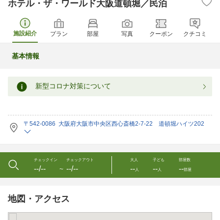
ホテル・ザ・ワールド大阪道頓堀／民泊
施設紹介
プラン
部屋
写真
クーポン
クチコミ
基本情報
新型コロナ対策について
〒542-0086 大阪府大阪市中央区西心斎橋2-7-22 道頓堀ハイツ202
チェックイン
チェックアウト
大人
子ども
部屋数
--/--
--/--
--
--
--
〜
人
人
部屋
地図・アクセス