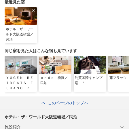
最近見た宿
ホテル・ザ・ワー
ルド大阪道頓堀／
民泊
同じ宿を見た人はこんな宿も見ています
ＹＵＧＥＮ ＲＥ
ｏｎｄｏ 粉浜／
利賀国際キャンプ
藤フラッツ
ＴＲＥＡＴＳ Ｆ
民泊
場 ＾
ＵＲＡＮＯ ＾
このページのトップへ
ホテル・ザ・ワールド大阪道頓堀／民泊
施設紹介