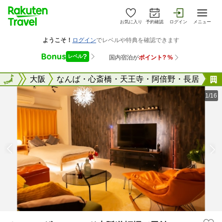
お気に入り
予約確認
ログイン
メニュー
大阪府
全国
大阪
なんば・心斎橋・天王寺・阿倍野・長居
1/16