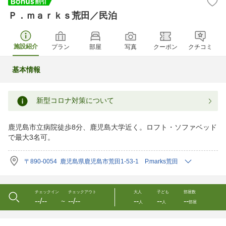
Ｐ．ｍａｒｋｓ荒田／民泊
施設紹介
プラン
部屋
写真
クーポン
クチコミ
基本情報
新型コロナ対策について
鹿児島市立病院徒歩8分、鹿児島大学近く。ロフト・ソファベッド
で最大3名可。
〒890-0054 鹿児島県鹿児島市荒田1-53-1 P.marks荒田
チェックイン
チェックアウト
大人
子ども
部屋数
--/--
--/--
--
--
--
〜
人
人
部屋