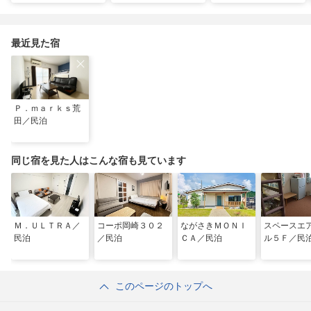
と体を癒やす旅（鹿児
ルメとSUPで池田湖
たどる特攻隊の記憶
島県指宿市）
のパワースポット巡り
（2026年04月18日放
送）
最近見た宿
Ｐ．ｍａｒｋｓ荒
田／民泊
同じ宿を見た人はこんな宿も見ています
Ｍ．ＵＬＴＲＡ／
コーポ岡崎３０２
ながさきＭＯＮＩ
スペースエ
民泊
／民泊
ＣＡ／民泊
ル５Ｆ／民
このページのトップへ