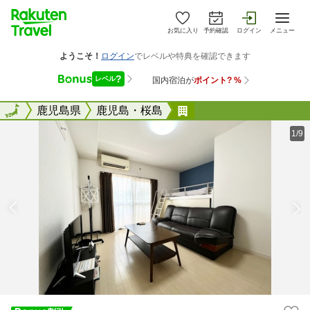
お気に入り
予約確認
ログイン
メニュー
全国
全国
鹿児島県
鹿児島・桜島
Ｐ．ｍａｒｋｓ荒田／
1/9