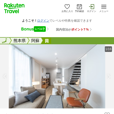
お気に入り
予約確認
ログイン
メニュー
全国
全国
熊本県
阿蘇
ＣＡＮ ＬＩ ＡＳＳＯ ＾
1/16