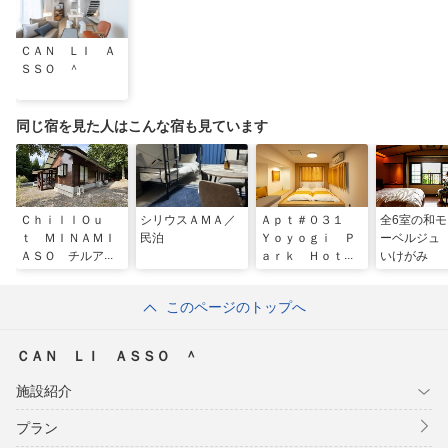
ＣＡＮ ＬＩ Ａ
ＳＳＯ ＾
同じ宿を見た人はこんな宿も見ています
ＣｈｉｌｌＯｕ
シリウスＡＭＡ／
Ａｐｔ＃０３１
全6室の和
ｔ ＭＩＮＡＭＩ
民泊
Ｙｏｙｏｇｉ Ｐ
ーベルジュ
ＡＳＯ チルアウ
ａｒｋ Ｈｏｔｅ
いけがみ
ト南阿蘇 ＾
ｌ ＾
このページのトップへ
ＣＡＮ ＬＩ ＡＳＳＯ ＾
施設紹介
プラン