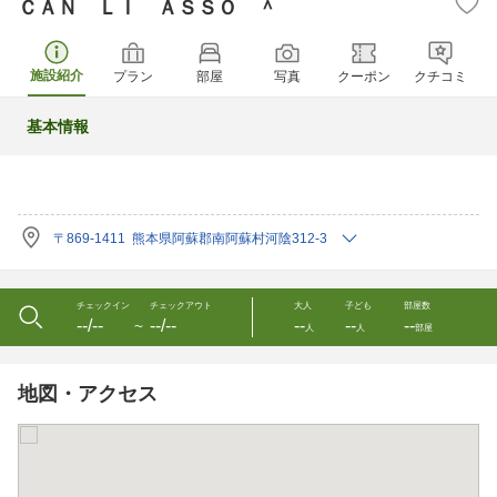
ＣＡＮ ＬＩ ＡＳＳＯ ＾
施設紹介
プラン
部屋
写真
クーポン
クチコミ
基本情報
〒869-1411 熊本県阿蘇郡南阿蘇村河陰312-3
チェックイン
チェックアウト
大人
子ども
部屋数
--/--
--/--
--
--
--
〜
人
人
部屋
地図・アクセス