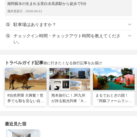
南阿蘇水の生まれる里白水高原駅から徒歩で5分
最終更新日：2026-04-21
駐車場はありますか？
チェックイン時間・チェックアウト時間を教えてくださ
い。
トラベルガイド記事
旅に行きたくなる旅行記事をお届け
#自然界隈 大興奮！世
熊本旅行に！JR九州
まるでおとぎの国！
界でも類を見ない自然
が誇る観光列車「A列
「阿蘇ファームラン
の宝庫・熊本で「火の
車で行こう」＆「あそ
ド」で心も体も元気に
国」「水の国」を体感
ぼーい！」完全乗車ガ
なる体験型ステイ
する旅
イド
最近見た宿