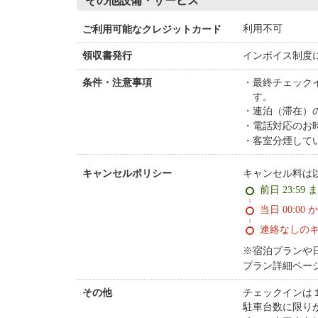
その他設備・サービス
利用不可
ご利用可能なクレジットカード
インボイス制度
領収書発行
最終チェック
条件・注意事項
す。
連泊（滞在）
電話対応のお時
客室分煙して
キャンセル料は
キャンセルポリシー
前日 23:59 
当日 00:00 
連絡なしの
※宿泊プランや
プラン詳細ペー
チェックインは
その他
駐車台数に限り