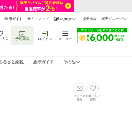
ご利用ガイド
サイトマップ
Language
楽天市場
楽天グループ
に入り
予約確認
ログイン
メニュー
ふるさと納税
旅行ガイド
その他
報
メルマガ
お気に入り
登録
追加