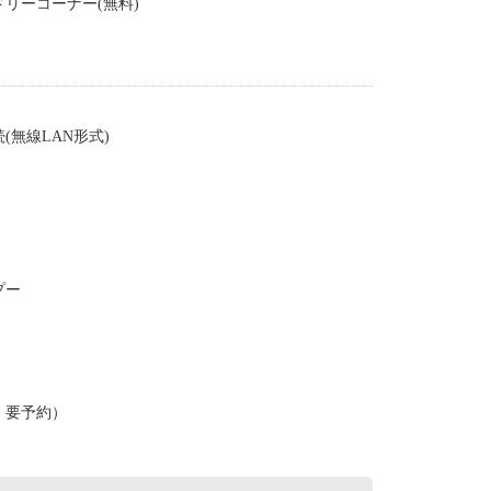
リーコーナー(無料)
(無線LAN形式)
プー
・要予約）