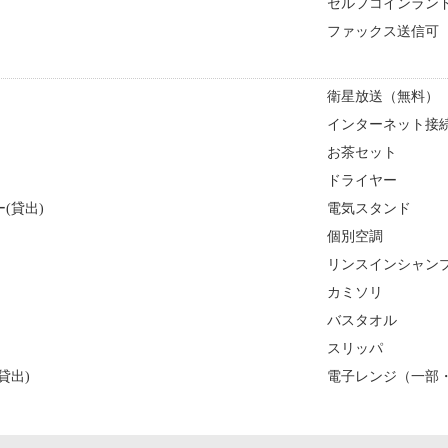
セルフコインランド
ファックス送信可
衛星放送（無料）
インターネット接続
お茶セット
ドライヤー
(貸出)
電気スタンド
個別空調
リンスインシャン
カミソリ
バスタオル
スリッパ
貸出)
電子レンジ（一部