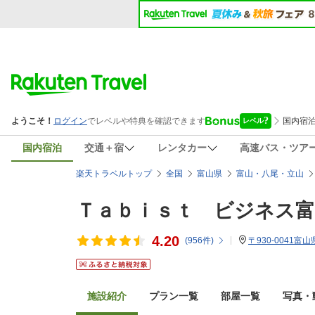
国内宿泊
交通＋宿
レンタカー
高速バス・ツア
楽天トラベルトップ
全国
富山県
富山・八尾・立山
Ｔａｂｉｓｔ ビジネス
4.20
(
956
件)
〒930-0041富
施設紹介
プラン一覧
部屋一覧
写真・動