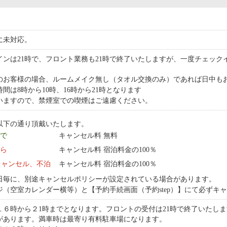
に未対応。
インは21時で、フロント業務も21時で終了いたしますが、一度チェッ
のお客様の場合、ルームメイク無し（タオル交換のみ）であれば日中も
間は8時から10時、16時から21時となります
いますので、禁煙室での喫煙はご遠慮ください。
以下の通り頂戴いたします。
まで
キャンセル料 無料
から
キャンセル料 宿泊料金の100％
キャンセル、不泊
キャンセル料 宿泊料金の100％
日毎に、別途キャンセルポリシーが設定されている場合があります。
ジ（空室カレンダー横等）と【予約手続画面（予約step）】にて必ずキ
１６時から２1時までとなります。フロントの受付は21時で終了いたしま
があります。満車時は最寄り有料駐車場になります。