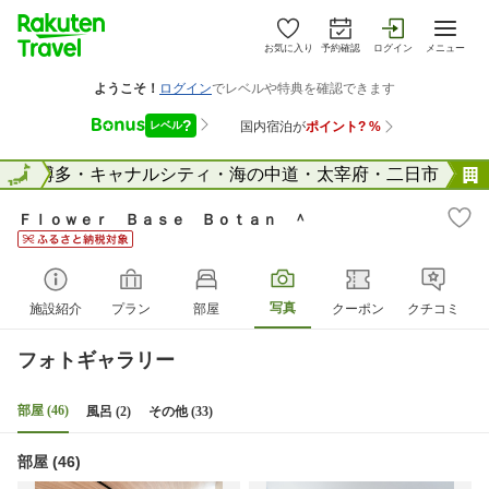
お気に入り
予約確認
ログイン
メニュー
県
全国
博多・キャナルシティ・海の中道・太宰府・二日市
Ｆｌｏｗｅｒ Ｂａｓｅ Ｂｏｔａｎ ＾
写真
施設紹介
プラン
部屋
クーポン
クチコミ
フォトギャラリー
部屋 (46)
風呂 (2)
その他 (33)
部屋 (46)