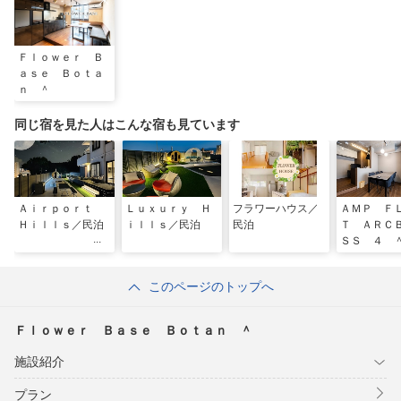
Ｆｌｏｗｅｒ Ｂ
ａｓｅ Ｂｏｔａ
ｎ ＾
同じ宿を見た人はこんな宿も見ています
Ａｉｒｐｏｒｔ
Ｌｕｘｕｒｙ Ｈ
フラワーハウス／
ＡＭＰ Ｆ
Ｈｉｌｌｓ／民泊
ｉｌｌｓ／民泊
民泊
Ｔ ＡＲＣ
ＳＳ ４ 
このページのトップへ
Ｆｌｏｗｅｒ Ｂａｓｅ Ｂｏｔａｎ ＾
施設紹介
プラン