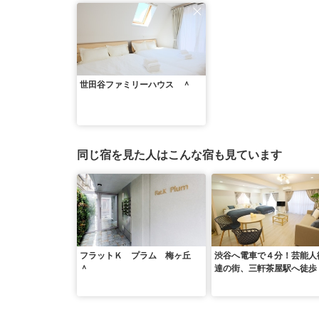
世田谷ファミリーハウス ＾
同じ宿を見た人はこんな宿も見ています
フラットＫ プラム 梅ヶ丘
渋谷へ電車で４分！芸能人
＾
達の街、三軒茶屋駅へ徒歩
分／ゆったり４８平米Ｗｉ
有！車も便利 ＾