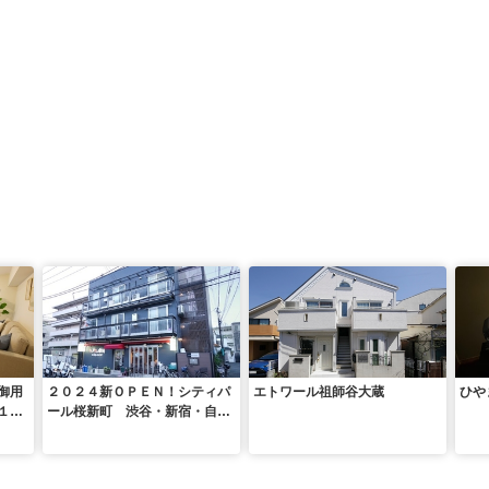
御用
２０２４新ＯＰＥＮ！シティパ
エトワール祖師谷大蔵
ひや
１０
ール桜新町 渋谷・新宿・自由
Ｆｉ
が丘に便利なアクセス／民泊