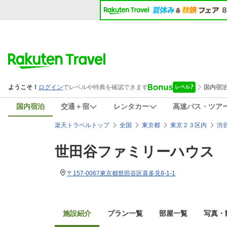
国内宿泊
交通＋宿
レンタカー
高速バス・ツア
楽天トラベルトップ
全国
東京都
東京２３区内
渋
世田谷ファミリーハウス
〒157-0067東京都世田谷区喜多見8-1-1
施設紹介
プラン一覧
部屋一覧
写真・動