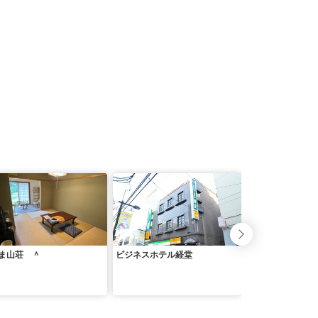
ま山荘 ＾
ビジネスホテル経堂
ベルシャート上北