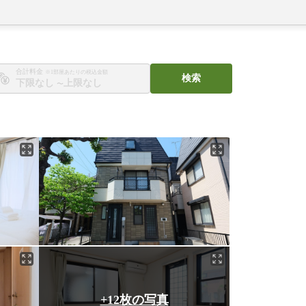
合計料金
※1部屋あたりの税込金額
検索
〜
+12枚の写真