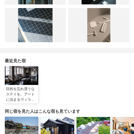
最近見た宿
目的を忘れ漂うな
ステイを。アート
に泊まるヴィラ／
民泊
同じ宿を見た人はこんな宿も見ています