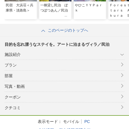
民宿 大浜荘＜兵
一棟貸し民泊 ぽ
やひこＹＹＰａｒ
Ｆｏｒｅｓ
庫県・淡路島＞
つぽつあん／民泊
ｋ
ｔａｒｓ 
ｋｕｒａ 
ｎａ
このページのトップへ
目的を忘れ漂うなステイを。アートに泊まるヴィラ／民泊
施設紹介
プラン
部屋
写真・動画
クーポン
クチコミ
表示モード：
モバイル
PC