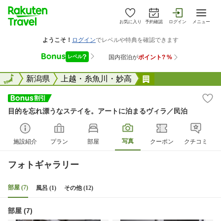
お気に入り
予約確認
ログイン
メニュー
全国
全国
新潟県
上越・糸魚川・妙高
目的を忘れ漂うな
目的を忘れ漂うなステイを。アートに泊まるヴィラ／民泊
写真
施設紹介
プラン
部屋
クーポン
クチコミ
フォトギャラリー
部屋 (7)
風呂 (1)
その他 (12)
部屋 (7)