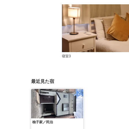
寝室3
最近見た宿
柚子家／民泊