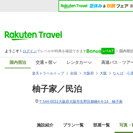
国内宿泊
交通＋宿
レンタカー
高速バス・ツア
楽天トラベルトップ
全国
大阪府
大阪
なんば・心
柚子家／民泊
〒544-0031大阪府大阪市生野区鶴橋4-4-14 柚子家
施設紹介
プラン一覧
部屋一覧
写真・動