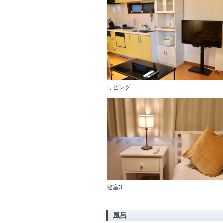
リビング
寝室3
風呂