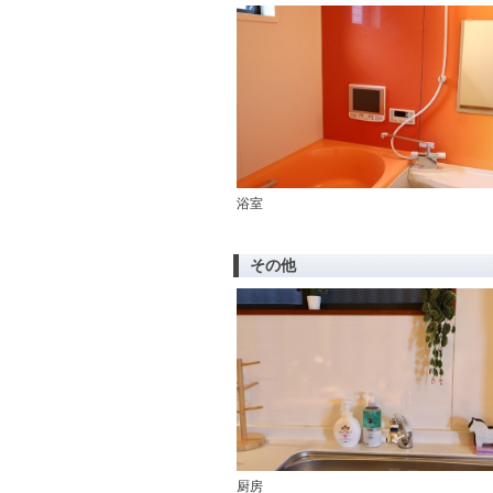
浴室
その他
厨房