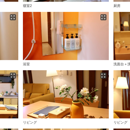
寝室2
厨房
浴室
洗面台＋
リビング
リビング