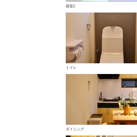
寝室2
トイレ
ダイニング