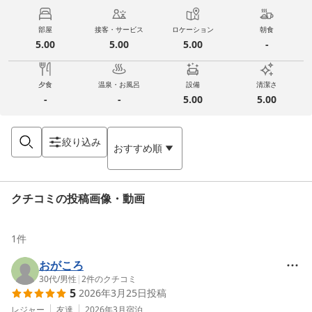
部屋
接客・サービス
ロケーション
朝食
5.00
5.00
5.00
-
夕食
温泉・お風呂
設備
清潔さ
-
-
5.00
5.00
絞り込み
おすすめ順
クチコミの投稿画像・動画
1
件
おがころ
30代
/
男性
|
2
件のクチコミ
5
2026年3月25日
投稿
レジャー
友達
2026年3月
宿泊