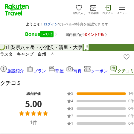
お気に入り
予約確認
ログイン
メニュー
山梨県
八ヶ岳・小淵沢・清里・大泉
ラスタ キャンプ 白州 ＾
施設紹介
プラン
部屋
写真
クーポン
クチコミ
クチコミ
総合評価
5
1
件
5.00
4
0
件
3
0
件
2
0
件
1
件
1
0
件