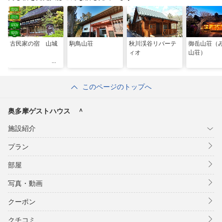
古民家の宿 山城
駒鳥山荘
秋川渓谷リバーテ
御岳山荘（
ィオ
山荘）
このページのトップへ
奥多摩ゲストハウス ＾
施設紹介
プラン
部屋
写真・動画
クーポン
クチコミ