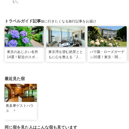
い。
トラベルガイド記事
旅に行きたくなる旅行記事をお届け
東京のあじさい名所
東京湾を望む絶景とと
バラ園・ローズガーデ
14選！駅近のスポッ
もに心を整える「JW
ン20選！東京・関東
トや2026年見頃情報
マリオット・ホテル東
の名所をご紹介
も
京」でのマインドフル
な滞在
最近見た宿
奥多摩ゲストハウ
ス ＾
同じ宿を見た人はこんな宿も見ています