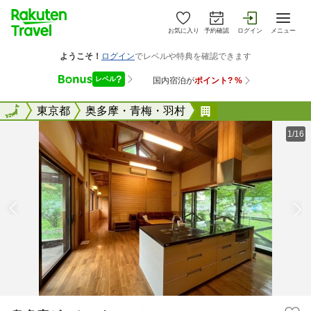
お気に入り
予約確認
ログイン
メニュー
全国
全国
東京都
奥多摩・青梅・羽村
奥多摩ゲストハウ
1/16