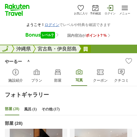
お気に入り
予約確認
ログイン
メニュー
全国
全国
沖縄県
宮古島・伊良部島
やーるー ＾
やーるー ＾
写真
施設紹介
プラン
部屋
クーポン
クチコミ
フォトギャラリー
部屋 (28)
風呂 (1)
その他 (17)
部屋 (28)