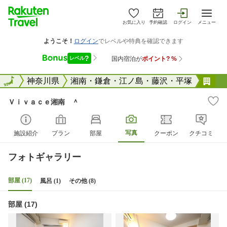
お気に入り
予約確認
ログイン
メニュー
全国
全国
神奈川県
湘南・鎌倉・江ノ島・藤沢・平塚
Ｖ
Ｖｉｖａｃｅ湘南 ＾
写真
施設紹介
プラン
部屋
クーポン
クチコミ
フォトギャラリー
部屋 (17)
風呂 (1)
その他 (8)
部屋 (17)