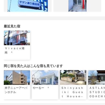
最近見た宿
Ｖｉｖａｃｅ湘
南 ＾
同じ宿を見た人はこんな宿も見ています
米子ニューアーバ
やーるー ＾
Ｓｈｉｎｙａｓｈ
ＡＳＴＬ
ンホテル
ｉｋｉ Ｇｕｅｓ
ＳＴＵＤＩ
ｔ Ｈｏｕｓｅ
ＯＤＡＣＨ
＾
ＯＵＳＥ／