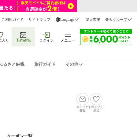
ご利用ガイド
サイトマップ
Language
楽天市場
楽天グループ
に入り
予約確認
ログイン
メニュー
ふるさと納税
旅行ガイド
その他
メルマガ
お気に入り
登録
追加
クーポン一覧