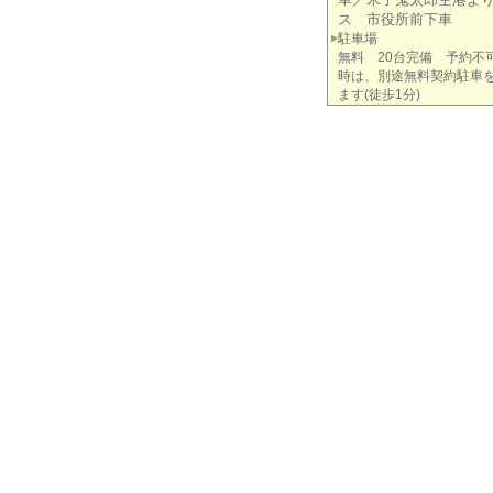
ス 市役所前下車
駐車場
無料 20台完備 予約不
時は、別途無料契約駐車
ます(徒歩1分)