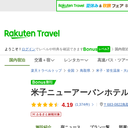
国内宿泊
交通＋宿
レンタカー
高速バス・ツア
楽天トラベルトップ
全国
鳥取県
米子・皆生温泉・大
米子ニューアーバンホテ
4.19
(
1,374
件)
〒683-0822
施設紹介
宿ニュース
プラン一覧
部屋