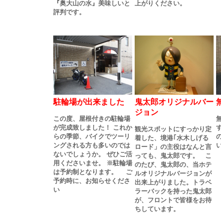
『奥大山の水』美味しいと
上がりください。
評判です。
駐輪場が出来ました
鬼太郎オリジナルバー
ジョン
この度、屋根付きの駐輪場
が完成致しました！ これか
観光スポットにすっかり定
らの季節、バイクでツーリ
着した、境港｢水木しげる
ングされる方も多いのでは
ロード」の主役はなんと言
ないでしょうか。 ぜひご活
っても、鬼太郎です。 こ
用くださいませ。 ※駐輪場
のたび、鬼太郎の、当ホテ
は予約制となります。 ご
ルオリジナルバージョンが
予約時に、お知らせくださ
出来上がりました。トラベ
い
ラーバックを持った鬼太郎
が、フロントで皆様をお待
ちしています。