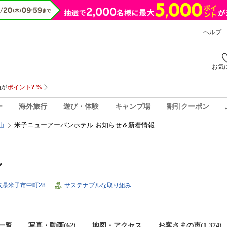
ヘルプ
お気
ー
海外旅行
遊び・体験
キャンプ場
割引クーポン
米子ニューアーバンホテル お知らせ＆新着情報
山
ル
鳥取県米子市中町28
サステナブルな取り組み
一覧
写真・動画(62)
地図・アクセス
お客さまの声(
1,374
)