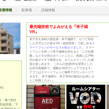
新着情報
駐車場
詳細情報
最先端技術でよみがえる『米子城
VR』
米子市久米町の国史跡・米子城跡で、かつて存在
した天守などの姿をVR（仮想現実）で楽しめる
ス
マートフォンのサービスが始まりました。
スマー
トフォンを持って米子城跡を訪れると「二の丸御
殿」など６か所のポイントごとに、画面に江戸時
代の姿がＶＲで再現され、タイムスリップした感
覚が楽しめます。 これらの史跡VRを背景とした
記念写真撮影で、感動をSNSでシェアできます。
アプリはスマートフォンに無料でダウンロードで
きます。 米子城跡や、米子市内の観光のお供にゼ
ヒご利用ください。
0)
分・車で約3
市役所前」下
り米子駅行きバ