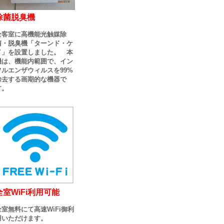
除菌脱臭機
全客室に高機能光触媒除
菌・脱臭機「ターンド・ケ
イ」を設置しました。 本
機は、機能内範囲で、イン
フルエンザウィルスを99%
除去する画期的な機器で
す。
全室WiFi利用可能
全室無料にて高速WiFi御利
用いただけます。