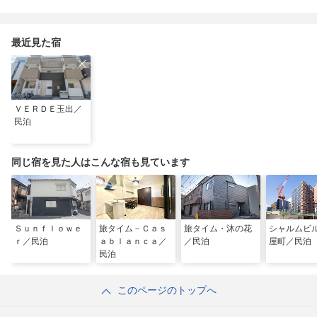
最近見た宿
ＶＥＲＤＥ玉出／
民泊
同じ宿を見た人はこんな宿も見ています
Ｓｕｎｆｌｏｗｅ
旅タイム－Ｃａｓ
旅タイム・沐の花
シャルムビ
ｒ／民泊
ａｂｌａｎｃａ／
／民泊
屋町／民泊
民泊
このページのトップへ