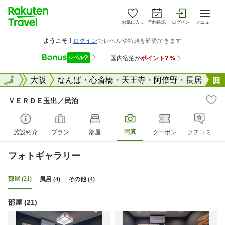
お気に入り
予約確認
ログイン
メニュー
大阪府
全国
大阪
なんば・心斎橋・天王寺・阿倍野・長居
ＶＥＲＤＥ玉出／民泊
写真
施設紹介
プラン
部屋
クーポン
クチコミ
フォトギャラリー
部屋 (21)
風呂 (4)
その他 (4)
部屋 (21)