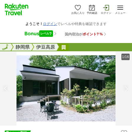
お気に入り
予約確認
ログイン
メニュー
全国
全国
静岡県
伊豆高原
水の家はなれ ＾
1/16