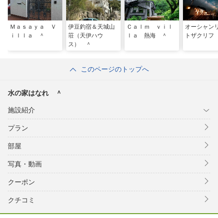
Ｍａｓａｙａ Ｖ
伊豆釣宿＆天城山
Ｃａｌｍ ｖｉｌ
オーシャン
ｉｌｌａ ＾
荘（天伊ハウ
ｌａ 熱海 ＾
トザクリフ
ス） ＾
このページのトップへ
水の家はなれ ＾
施設紹介
プラン
部屋
写真・動画
クーポン
クチコミ