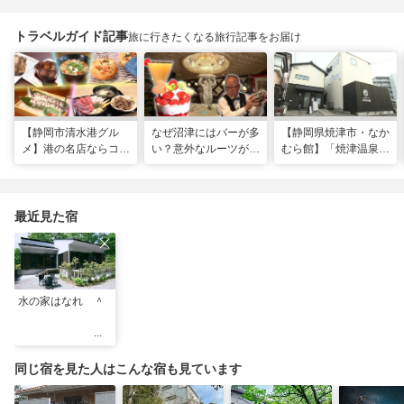
トラベルガイド記事
旅に行きたくなる旅行記事をお届け
【静岡市清水港グル
なぜ沼津にはバーが多
【静岡県焼津市・なか
メ】港の名店ならコ
い？意外なルーツがわ
むら館】「焼津温泉」
コ！マグロ食べ比べや
かる店へ【静岡県沼津
発祥の地で「浮遊体
激レア“サバの氷室盛
市・BAR FRANK／ね
験」 開発期間3年の温
り”港周辺の店5選
こと白鳥】
泉商品で手がすべすべ
最近見た宿
水の家はなれ ＾
同じ宿を見た人はこんな宿も見ています