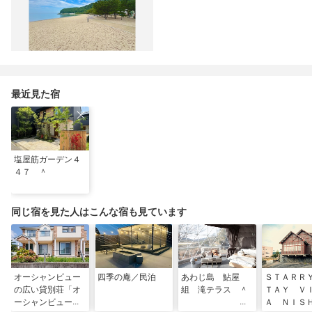
最近見た宿
塩屋筋ガーデン４
４７ ＾
同じ宿を見た人はこんな宿も見ています
オーシャンビュー
四季の庵／民泊
あわじ島 鮎屋
ＳＴＡＲＲ
の広い貸別荘「オ
組 滝テラス ＾
ＴＡＹ Ｖ
ーシャンビューテ
Ａ ＮＩＳ