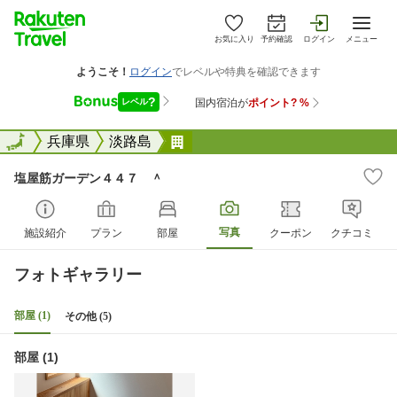
お気に入り
予約確認
ログイン
メニュー
全国
全国
兵庫県
淡路島
塩屋筋ガーデン４４７ ＾
塩屋筋ガーデン４４７ ＾
写真
施設紹介
プラン
部屋
クーポン
クチコミ
フォトギャラリー
部屋 (1)
その他 (5)
部屋 (1)