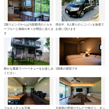
2階リビングからは与那覇湾のミルキ
滞在中、8人乗りのミニバンを無償で
ーブルーと御嶽の木々が間近に迫りま
お使い頂けます
す
静かな裏庭でバーベキューをお楽しみ
1階奥の寝室です
ください
フルキッチンを完備
大画面の壁掛けテレビで地デジ、ネッ