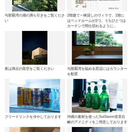
与那覇湾の潮の満ち引きをご覧くださ
2階建て一棟貸しのヴィラで、1階に
い
はベッドルームが2つ、うちひとつは
カーテンで間仕切れるように...
夜は満点の星空をご覧ください
与那覇湾を臨める窓辺にはカウンター
を配置
フリードリンクを冷やしております
沖縄の素材を使ったSuiSavon首里石
鹸のアメニティをご用意しております