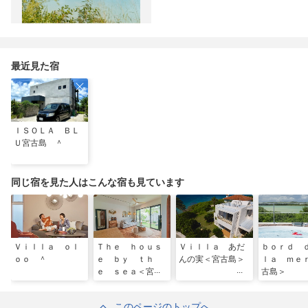
最近見た宿
ＩＳＯＬＡ ＢＬ
Ｕ宮古島 ＾
同じ宿を見た人はこんな宿も見ています
Ｖｉｌｌａ ｏｌ
Ｔｈｅ ｈｏｕｓ
Ｖｉｌｌａ あだ
ｂｏｒｄ
ｏｏ ＾
ｅ ｂｙ ｔｈ
んの実＜宮古島＞
ｌａ ｍｅ
ｅ ｓｅａ＜宮古
古島＞
島＞
このページのトップへ