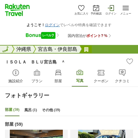
お気に入り
予約確認
ログイン
メニュー
全国
全国
沖縄県
宮古島・伊良部島
ＩＳＯＬＡ ＢＬＵ
ＩＳＯＬＡ ＢＬＵ宮古島 ＾
写真
施設紹介
プラン
部屋
クーポン
クチコミ
フォトギャラリー
部屋 (59)
風呂 (1)
その他 (19)
部屋 (59)