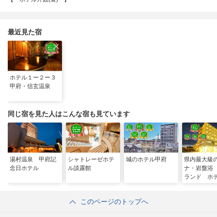
最近見た宿
ホテル１ー２ー３
甲府・信玄温泉
同じ宿を見た人はこんな宿も見ています
湯村温泉 甲府記
シャトレーゼホテ
城のホテル甲府
県内最大級
念日ホテル
ル談露館
ナ・岩盤浴
ランド ホ
藤
このページのトップへ