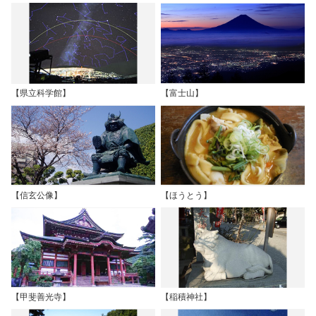
【県立科学館】
【富士山】
【信玄公像】
【ほうとう】
【甲斐善光寺】
【稲積神社】