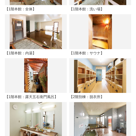
【1階本館：全体】
【1階本館：洗い場】
【1階本館：内湯】
【1階本館：サウナ】
【1階本館：露天五右衛門風呂】
【2階別棟：脱衣所】