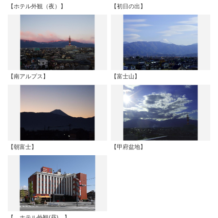
【ホテル外観（夜）】
【初日の出】
【南アルプス】
【富士山】
【朝富士】
【甲府盆地】
【 ホテル外観(昼) 】