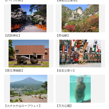
【ハイジの村】
【身延山五重塔】
【武田神社】
【昇仙峡】
【県立博物館】
【信玄公祭り】
【カチカチ山ロープウェイ】
【万力公園】