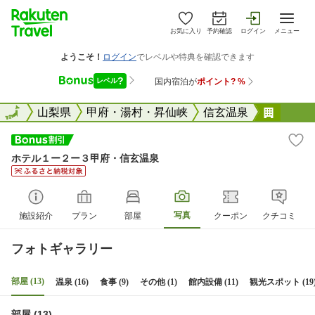
お気に入り
予約確認
ログイン
メニュー
全国
全国
山梨県
甲府・湯村・昇仙峡
信玄温泉
ホテル
ホテル１ー２ー３甲府・信玄温泉
写真
施設紹介
プラン
部屋
クーポン
クチコミ
フォトギャラリー
部屋 (13)
温泉 (16)
食事 (9)
その他 (1)
館内設備 (11)
観光スポット (19
部屋 (13)