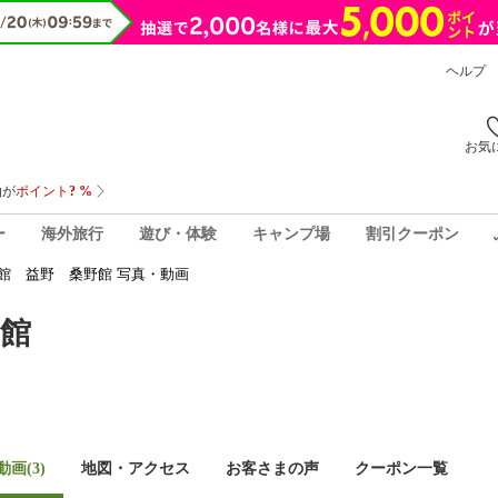
ヘルプ
お気
ー
海外旅行
遊び・体験
キャンプ場
割引クーポン
館 益野 桑野館 写真・動画
館
画(3)
地図・アクセス
お客さまの声
クーポン一覧