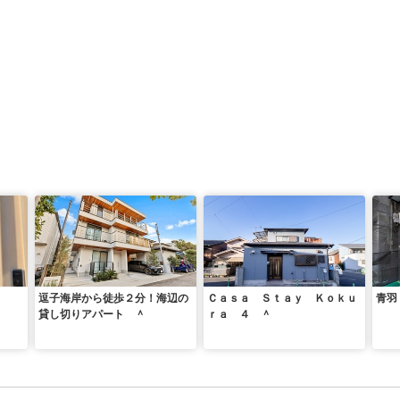
逗子海岸から徒歩２分！海辺の
Ｃａｓａ Ｓｔａｙ Ｋｏｋｕ
青羽
貸し切りアパート ＾
ｒａ ４ ＾