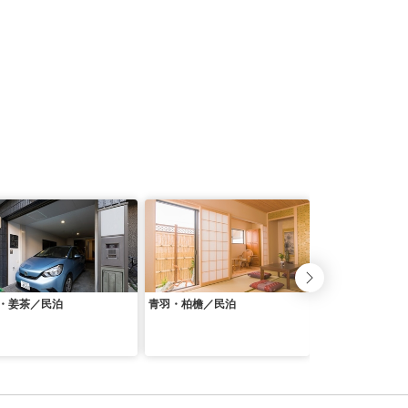
・姜茶／民泊
青羽・柏檐／民泊
Ｖｉｌｌａ Ｚａ