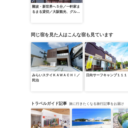
難波・新世界へ５分／一軒家ま
るまる貸切／大阪観光、グルー
プ旅行、お泊り会に最適！ ＾
同じ宿を見た人はこんな宿も見ています
みらいステイＫＡＷＡＣＨＩ／
日向サーフキャンプ１１１
民泊
トラベルガイド記事
旅に行きたくなる旅行記事をお届け