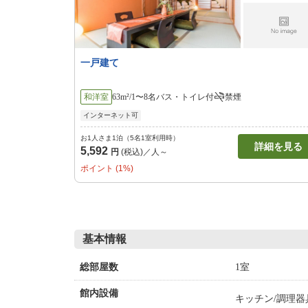
一戸建て
和洋室
63m²/1〜8名
バス・トイレ付
禁煙
インターネット可
お1人さま1泊（5名1室利用時）
詳細を見る
5,592
円
(税込)／人～
ポイント (1%)
基本情報
1室
総部屋数
館内設備
キッチン/調理器