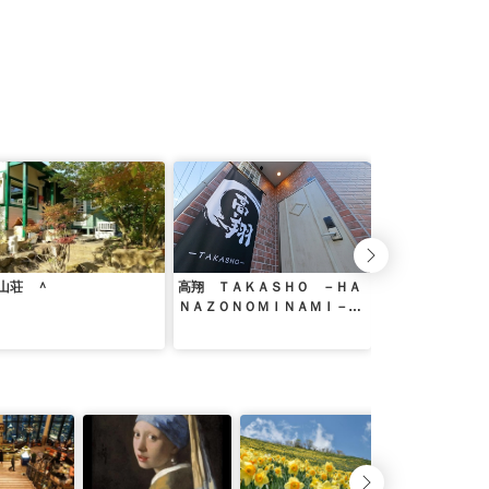
山荘 ＾
高翔 ＴＡＫＡＳＨＯ －ＨＡ
日向サーフキャン
ＮＡＺＯＮＯＭＩＮＡＭＩ－
＾