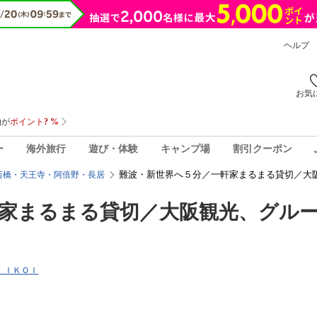
ヘルプ
お気
ー
海外旅行
遊び・体験
キャンプ場
割引クーポン
難波・新世界へ５分／一軒家まるまる貸切／大
斎橋・天王寺・阿倍野・長居
家まるまる貸切／大阪観光、グル
Ｎ ＩＫＯＩ