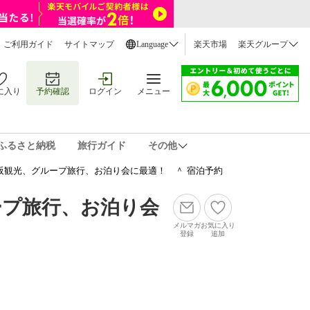
ご利用ガイド
サイトマップ
Language
楽天市場
楽天グループ
に入り
予約確認
ログイン
メニュー
ふるさと納税
旅行ガイド
その他
阪観光、グループ旅行、お泊り会に最適！ ＾ 宿泊予約
ープ旅行、お泊り会
メルマガ
お気に入り
登録
追加