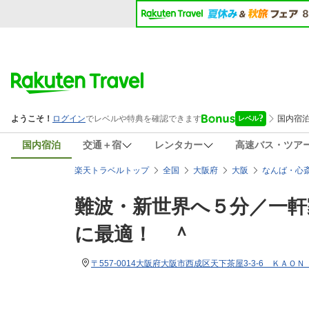
国内宿泊
交通＋宿
レンタカー
高速バス・ツア
楽天トラベルトップ
全国
大阪府
大阪
なんば・心
難波・新世界へ５分／一軒
に最適！ ＾
〒557-0014大阪府大阪市西成区天下茶屋3-3-6 ＫＡＯ