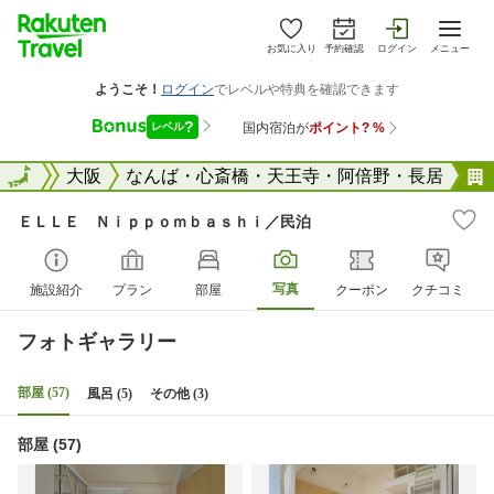
お気に入り
予約確認
ログイン
メニュー
大阪府
全国
大阪
なんば・心斎橋・天王寺・阿倍野・長居
ＥＬＬＥ Ｎｉｐｐｏｍｂａｓｈｉ／民泊
写真
施設紹介
プラン
部屋
クーポン
クチコミ
フォトギャラリー
部屋 (57)
風呂 (5)
その他 (3)
部屋 (57)