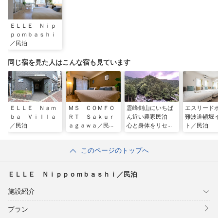
ＥＬＬＥ Ｎｉｐ
ｐｏｍｂａｓｈｉ
／民泊
同じ宿を見た人はこんな宿も見ています
ＥＬＬＥ Ｎａｍ
ＭＳ ＣＯＭＦＯ
霊峰剣山にいちば
エスリード
ｂａ Ｖｉｌｌａ
ＲＴ Ｓａｋｕｒ
ん近い農家民泊
難波道頓堀
／民泊
ａｇａｗａ／民泊
心と身体をリセッ
ト／民泊
トする宿 風空縁
紡〜かくえん
このページのトップへ
ぼ〜 ＾
ＥＬＬＥ Ｎｉｐｐｏｍｂａｓｈｉ／民泊
施設紹介
プラン