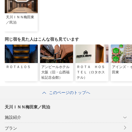
天川ＩＮＮ梅田東
／民泊
同じ宿を見た人はこんな宿も見ています
ＲＯＴＡ１０５
アンピールホテル
ＲＯＴＡ ＨＯＳ
アインズ・
大阪（旧・山西福
ＴＥＬ（ロタホス
田東
祉記念会館）
テル）
このページのトップへ
天川ＩＮＮ梅田東／民泊
施設紹介
プラン