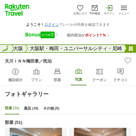
お気に入り
予約確認
ログイン
メニュー
阪府
全国
大阪
大阪駅・梅田・ユニバーサルシティ・尼崎
天川ＩＮＮ梅田東／民泊
写真
施設紹介
プラン
部屋
クーポン
クチコミ
フォトギャラリー
部屋 (51)
風呂 (10)
その他 (9)
部屋 (51)