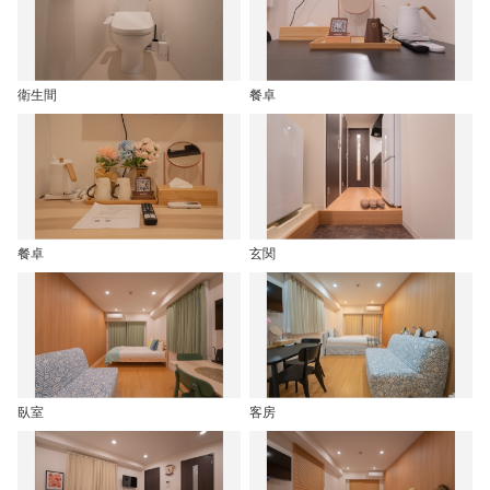
衛生間
餐卓
餐卓
玄関
臥室
客房