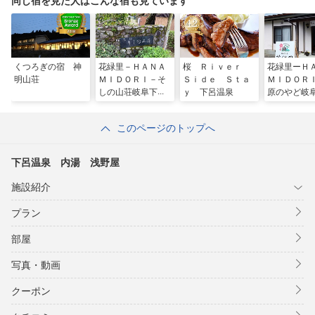
同じ宿を見た人はこんな宿も見ています
くつろぎの宿 神
花緑里－ＨＡＮＡ
桜 Ｒｉｖｅｒ
花緑里ーＨ
明山荘
ＭＩＤＯＲＩ－そ
Ｓｉｄｅ Ｓｔａ
ＭＩＤＯＲ
しの山荘岐阜下呂
ｙ 下呂温泉
原のやど岐
温泉飛騨金山貸切
温泉飛騨金
別荘ロッジ高原リ
民宿花緑水
このページのトップへ
ゾート／民泊
リゾート 
下呂温泉 内湯 浅野屋
施設紹介
プラン
部屋
写真・動画
クーポン