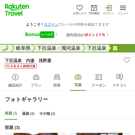
お気に入り
予約確認
ログイン
メニュー
全国
全国
岐阜県
下呂温泉・濁河温泉
下呂温泉
下呂温
下呂温泉 内湯 浅野屋
写真
施設紹介
プラン
部屋
クーポン
クチコミ
フォトギャラリー
部屋 (3)
温泉 (1)
その他 (2)
部屋 (3)