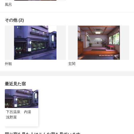
風呂
その他 (2)
外観
玄関
最近見た宿
下呂温泉 内湯
浅野屋