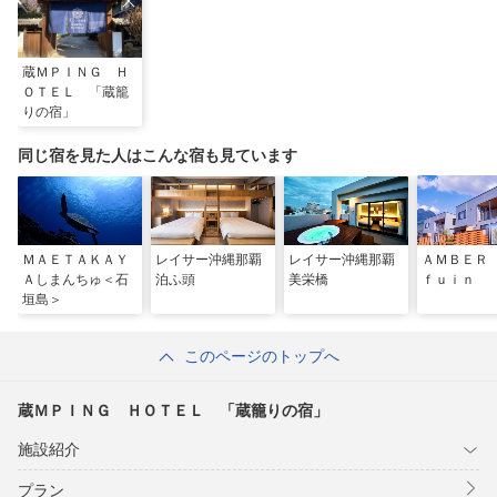
蔵ＭＰＩＮＧ Ｈ
ＯＴＥＬ 「蔵籠
りの宿」
同じ宿を見た人はこんな宿も見ています
ＭＡＥＴＡＫＡＹ
レイサー沖縄那覇
レイサー沖縄那覇
ＡＭＢＥＲ
Ａしまんちゅ＜石
泊ふ頭
美栄橋
ｆｕｉｎ
垣島＞
このページのトップへ
蔵ＭＰＩＮＧ ＨＯＴＥＬ 「蔵籠りの宿」
施設紹介
プラン