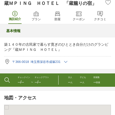
蔵ＭＰＩＮＧ ＨＯＴＥＬ 「蔵籠りの宿」
施設紹介
プラン
部屋
クーポン
クチコミ
基本情報
築１４０年の古民家で暮らす寛ぎのひととき自分だけのグランピ
ング『蔵ＭＰＩＮＧ ＨＯＴＥＬ』
〒366-0018 埼玉県深谷市成塚231
チェックイン
チェックアウト
大人
子ども
部屋数
--/--
--/--
--
--
--
〜
人
人
部屋
地図・アクセス