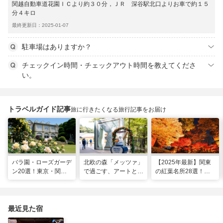
関越自動車道花園ＩＣより約３０分，ＪＲ 深谷駅北口よりお車で約１５
分４キロ
最終更新日：2025-01-07
駐車場はありますか？
チェックイン時間・チェックアウト時間を教えてくださ
い。
トラベルガイド記事
旅に行きたくなる旅行記事をお届け
バラ園・ローズガーデ
北欧の森「メッツァ」
【2025年最新】関東
ン20選！東京・関東
で過ごす、アートとム
の紅葉名所28選！
の名所をご紹介
ーミンの物語の世界に
2025年見頃やライト
浸る湖畔の休日
アップ情報も
最近見た宿