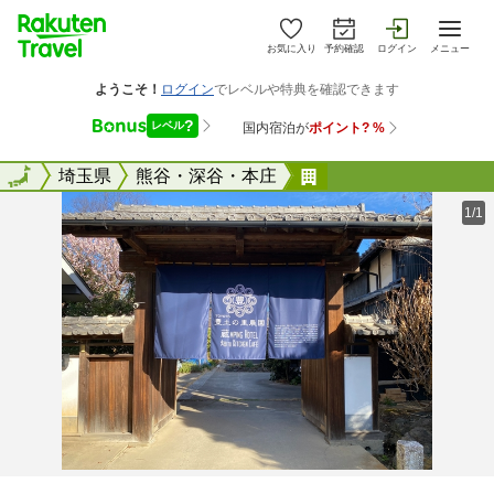
お気に入り
予約確認
ログイン
メニュー
全国
全国
埼玉県
熊谷・深谷・本庄
蔵ＭＰＩＮＧ ＨＯ
1/1