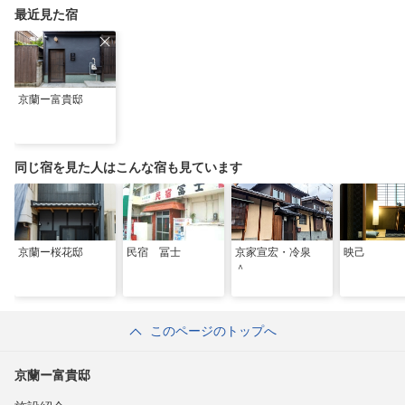
最近見た宿
京蘭ー富貴邸
同じ宿を見た人はこんな宿も見ています
京蘭ー桜花邸
民宿 冨士
京家宣宏・冷泉
映己
＾
このページのトップへ
京蘭ー富貴邸