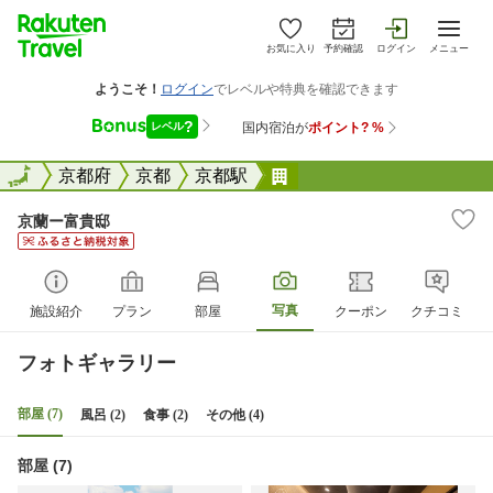
お気に入り
予約確認
ログイン
メニュー
全国
全国
京都府
京都
京都駅
京蘭ー富貴邸
京蘭ー富貴邸
写真
施設紹介
プラン
部屋
クーポン
クチコミ
フォトギャラリー
部屋 (7)
風呂 (2)
食事 (2)
その他 (4)
部屋 (7)