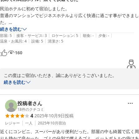
Ｖａｃａｔｉｏｎ Ｒｅｎｔａｌ Ｈｏｔｅｌ 天文館
民泊ホテルに初めて宿泊しました。

2026-04-06
普通のマンションでビジネスホテルより広く快適に過ごす事ができまし
た。

チェックインの仕組みが少し難しいですね。
続きを読む
|
|
|
|
|
部屋
:
5
接客・サービス
:
3
ロケーション
:
5
朝食
:
-
夕食
:
-
|
|
温泉・お風呂
:
4
設備
:
5
清潔さ
:
5
160
この度はご宿泊いただき、誠にありがとうございました。

お部屋の広さや快適さにご満足いただけたとのお言葉を大変嬉しく
続きを読む
拝見いたしました。

一方で、チェックイン方法につきまして分かりづらい点があり、ご
投稿者さん
不便をおかけし申し訳ございませんでした。

18
件のクチコミ
4
2025年10月9日
投稿
いただいたご意見をもとに、今後はより分かりやすいご案内やサポ
ート体制の改善に努めてまいります。

レジャー
一人
2025年10月
宿泊
近くにコンビニ、スーパーがあり便利だった。部屋の中も綺麗で広く周
機会がございましたら、ぜひまたご利用くださいませ。スタッフ一
りも静かで良かった。ゴミの分別で燃えるゴミ、ペットボトルの袋はあ