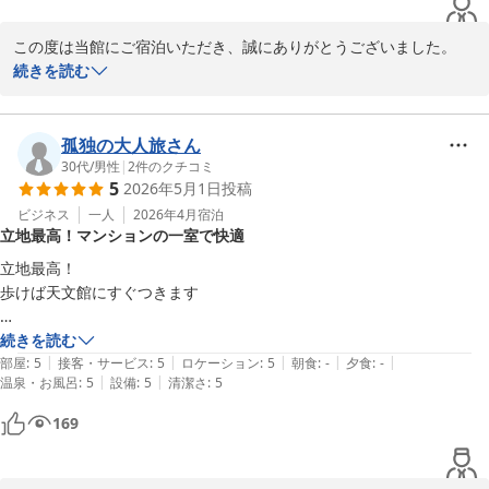
この度は当館にご宿泊いただき、誠にありがとうございました。

続きを読む
お部屋からの観覧車の眺めや、快適にお過ごしいただけたご様子を
嬉しく拝見いたしました。

孤独の大人旅さん
また鹿児島へお越しの際には、ぜひご利用くださいませ。

30代
/
男性
|
2
件のクチコミ
5
2026年5月1日
投稿
スタッフ一同、心よりお待ち申し上げております。
ビジネス
一人
2026年4月
宿泊
Ｖａｃａｔｉｏｎ Ｒｅｎｔａｌ Ｈｏｔｅｌ 天文館
立地最高！マンションの一室で快適
2026-05-08
立地最高！

歩けば天文館にすぐつきます

室内もとても綺麗でめっちゃ広かったです

続きを読む
|
|
|
|
|
部屋
:
5
接客・サービス
:
5
ロケーション
:
5
朝食
:
-
夕食
:
-
|
|
温泉・お風呂
:
5
設備
:
5
清潔さ
:
5
ホテルだと周りの人のことを気を使いますがこちらの場所マンションの
一部屋なのでとても快適に泊まれました

169