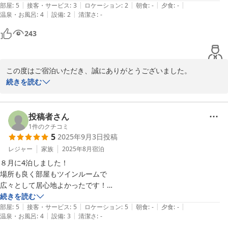
|
|
|
|
|
部屋
:
5
接客・サービス
:
3
ロケーション
:
2
朝食
:
-
夕食
:
-
|
|
温泉・お風呂
:
4
設備
:
2
清潔さ
:
-
洗濯機があり、とても助かりました。

243
アメニティが豊富にあるといいなと思います。
この度はご宿泊いただき、誠にありがとうございました。

お部屋の広さにご満足いただけたようで安心いたしました。

続きを読む
しかしながら水回りの匂いなど一部不快な思いをさせてしまい大変
申し訳ございませんでした。

清掃を再度徹底してまいります。

投稿者さん
貴重なご意見をありがとうございます。

1
件のクチコミ
5
2025年9月3日
投稿
また鹿児島へお越しの際には、ぜひ当ホテルをご利用くださいま
せ。

レジャー
家族
2025年8月
宿泊
スタッフ一同ご来館を、心よりお待ち申し上げております。
８月に4泊しました！

場所も良く部屋もツインルームで

2025-09-05
広々として居心地よかったです！

布団もふわふわでよかったー！

続きを読む
|
|
|
|
|
アメニティカミソリまで欲しかったかな？

部屋
:
5
接客・サービス
:
5
ロケーション
:
5
朝食
:
-
夕食
:
-
|
|
温泉・お風呂
:
4
設備
:
3
清潔さ
:
-