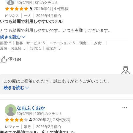
と、安心いたしました。

40代
/
男性
|
3
件のクチコミ
5
2026年4月4日
投稿
これからも快適にお過ごしいただける環境づくりに努めてまいりま
ビジネス
一人
2026年4月
宿泊
いつも綺麗で利用しやすいホテル
す。

また鹿児島へお越しの際には、ぜひ当ホテルをご利用くださいま
とても綺麗で利用しやすいです。いつも有難うございます。
せ。

続きを読む
スタッフ一同ご来館を、心よりお待ち申し上げております。
|
|
|
|
|
部屋
:
5
接客・サービス
:
5
ロケーション
:
5
朝食
:
-
夕食
:
-
|
|
温泉・お風呂
:
5
設備
:
5
清潔さ
:
5
Ｖａｃａｔｉｏｎ Ｒｅｎｔａｌ Ｈｏｔｅｌ 天文館
134
2026-04-13
この度はご宿泊いただき、誠にありがとうございました。

「とても綺麗で利用しやすい」とのお言葉を頂戴し、大変嬉しく存
続きを読む
じます。

今後もご宿泊の皆さまが快適にご利用いただけるよう努めてまいり
ます。

なおふくおか
50代
/
男性
|
105
件のクチコミ
4
2026年2月23日
投稿
機会がございましたら、ぜひまたご利用くださいませ。

スタッフ一同、心よりお待ち申し上げております。
レジャー
家族
2026年2月
宿泊
初めての民泊ホテル、広くて快適でした