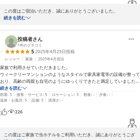
この度はご宿泊いただき、誠にありがとうございました。

お部屋の広さや清潔さにご満足いただけたようで、スタッフ一同大
続きを読む
変嬉しく思っております。

チェックイン時にはご不便をおかけし申し訳ございませんでした。

次回はよりスムーズにご案内できるよう努めてまいります。

投稿者さん
長期滞在にも便利とのお言葉、今後の励みになります。

1
件のクチコミ
5
2025年4月25日
投稿
レジャー
家族
2025年4月
宿泊
2025-08-31
家族で利用させていただきました。

ウィークリーマンションのようなスタイルで家具家電等の設備が整って
おり、高齢の両親も自宅のようにゆっくりできたと満足していました。
忘れ物をしてしまったので2度ほどお電話したのですが、お電話口の方
続きを読む
|
|
|
|
|
（外国の方だと思います）がとても丁寧に対応していただきました。ホ
部屋
:
5
接客・サービス
:
5
ロケーション
:
5
朝食
:
-
夕食
:
-
|
|
温泉・お風呂
:
5
設備
:
5
清潔さ
:
-
テル代も良心的で、また鹿児島に旅行する際は利用させていただきたい
と思います！
226
この度はご家族で当ホテルをご利用いただき、誠にありがとうござ