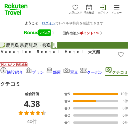
お気に入り
予約確認
ログイン
メニュー
鹿児島県
鹿児島・桜島
Ｖａｃａｔｉｏｎ Ｒｅｎｔａｌ Ｈｏｔｅｌ 天文館
ふるさと納税対象
施設紹介
プラン
部屋
写真
クーポン
クチコミ
クチコミ
総合評価
5
10
件
4.38
4
5
件
3
0
件
2
0
件
40
件
1
0
件