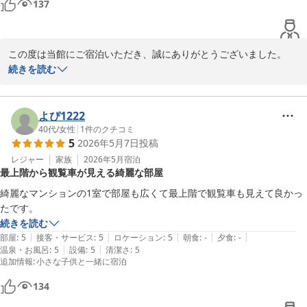
137
2026-06-22
この度は当館にご宿泊いただき、誠にありがとうございました。

立地につきまして、ご満足いただけたご様子を嬉しく拝見いたしま
続きを読む
した。

繁華街にもアクセスしやすく、便利にお過ごしいただけておりまし
よぴ1222
たら幸いです。

40代
/
女性
|
1
件のクチコミ
5
2026年5月7日
投稿
また機会がございましたら、ぜひご利用くださいませ。

レジャー
家族
2026年5月
宿泊
最上階から観覧車が見える綺麗な部屋
スタッフ一同、心よりお待ち申し上げております。
綺麗なマンションの1室で部屋も広くて最上階で観覧車も見えて良かっ
Ｖａｃａｔｉｏｎ Ｒｅｎｔａｌ Ｈｏｔｅｌ 天文館
たです。
2026-05-11
続きを読む
|
|
|
|
|
部屋
:
5
接客・サービス
:
5
ロケーション
:
5
朝食
:
-
夕食
:
-
|
|
温泉・お風呂
:
5
設備
:
5
清潔さ
:
5
追加情報
:
小さな子供と一緒に宿泊
134