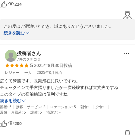
224
この度はご宿泊いただき、誠にありがとうございました。

ご滞在中は快適にお過ごし頂けましたようで安心致しました。

続きを読む
また鹿児島へお越しの際には、ぜひ当ホテルをご利用くださいま
せ。

スタッフ一同ご来館を、心よりお待ち申し上げております。
投稿者さん
7
件のクチコミ
2025-09-03
5
2025年8月30日
投稿
レジャー
一人
2025年8月
宿泊
広くて綺麗です。長期滞在に良いですね。

チェックインで手古摺りましたが一度経験すれば大丈夫ですね

このタイプの宿泊施設は便利ですね
続きを読む
|
|
|
|
|
部屋
:
5
接客・サービス
:
3
ロケーション
:
5
朝食
:
-
夕食
:
-
|
|
温泉・お風呂
:
5
設備
:
5
清潔さ
:
-
200