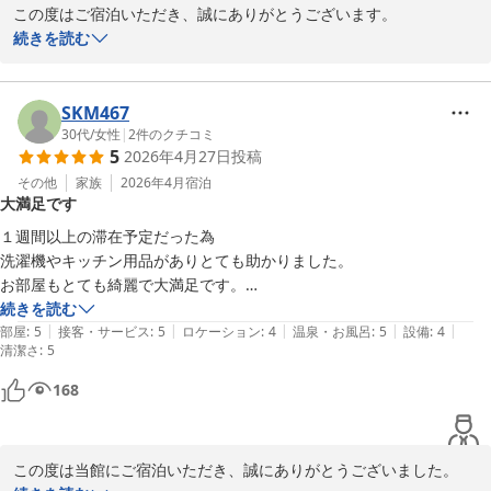
この度はご宿泊いただき、誠にありがとうございます。

また、嬉しいご感想をお寄せいただき重ねて御礼申し上げます。

続きを読む
立地やお部屋につきましてご満足いただけたご様子を、大変嬉しく
拝読いたしました。

SKM467
天文館へのアクセスの良さや、お部屋の広さ・快適さを感じていた
30代
/
女性
|
2
件のクチコミ
5
2026年4月27日
投稿
だけたとのこと、何よりでございます。

その他
家族
2026年4月
宿泊
大満足です
マンションタイプならではの気兼ねなくお過ごしいただける空間
で、ゆっくりお寛ぎいただけましたら幸いでございます。

１週間以上の滞在予定だった為

洗濯機やキッチン用品がありとても助かりました。

また機会がございましたら、ぜひご利用くださいませ。

お部屋もとても綺麗で大満足です。

スタッフ一同、心よりお待ち申し上げております。
続きを読む
|
|
|
|
|
ただチェックインの時に手こずり苦戦しました！

部屋
:
5
接客・サービス
:
5
ロケーション
:
4
温泉・お風呂
:
5
設備
:
4
Ｖａｃａｔｉｏｎ Ｒｅｎｔａｌ Ｈｏｔｅｌ 天文館
清潔さ
:
5
他のお客様もきっと手こずっていた方だろうなと。思う方に何度か遭遇
2026-05-07
168
この度は当館にご宿泊いただき、誠にありがとうございました。
