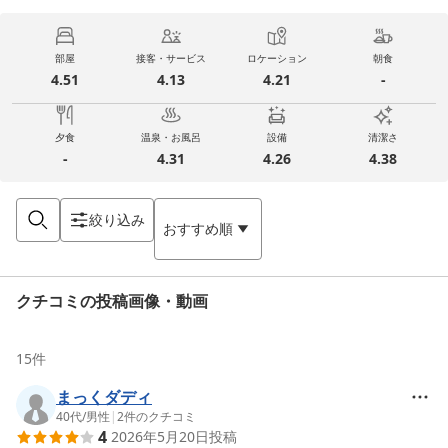
部屋
接客・サービス
ロケーション
朝食
4.51
4.13
4.21
-
夕食
温泉・お風呂
設備
清潔さ
-
4.31
4.26
4.38
絞り込み
おすすめ順
クチコミの投稿画像・動画
15
件
まっくダディ
40代
/
男性
|
2
件のクチコミ
4
2026年5月20日
投稿