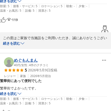
続きを読む
|
|
|
|
|
部屋
:
5
接客・サービス
:
5
ロケーション
:
5
朝食
:
-
夕食
:
-
ぜひまた機会がございましたら、ご利用くださいませ。

|
|
温泉・お風呂
:
5
設備
:
5
清潔さ
:
5
119
Ｖａｃａｔｉｏｎ Ｒｅｎｔａｌ Ｈｏｔｅｌ 天文館
2026-05-21
この度はご家族で当施設をご利用いただき、誠にありがとうござい
ました。

続きを読む
3泊のご滞在を快適にお過ごしいただき、お部屋の設備や清潔さに
つきましてご満足いただけたとのこと、大変嬉しく拝見いたしまし
めぐもんまん
た。

40代
/
女性
|
4
件のクチコミ
5
2026年5月9日
投稿
「大満足」とのお言葉を頂戴し、スタッフ一同大変励みになりま
レジャー
家族
2026年5月
宿泊
繁華街にあって便利でした
す。

繁華街でよかったです。
これからもご家族皆様に快適にお過ごしいただける施設づくりに努
続きを読む
めてまいります。

|
|
|
|
|
部屋
:
5
接客・サービス
:
5
ロケーション
:
5
朝食
:
-
夕食
:
-
|
|
温泉・お風呂
:
5
設備
:
5
清潔さ
:
5
Ｖａｃａｔｉｏｎ Ｒｅｎｔａｌ Ｈｏｔｅｌ 天文館