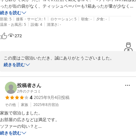
同、心よりお待ち申し上げております。
ったが缶の袋がなく、ティッシュペーパーも1箱あったが量が少なくも
う1箱欲しかった。問い合わせの電話を何度かしたが連絡が取れなかっ
続きを読む
Ｖａｃａｔｉｏｎ Ｒｅｎｔａｌ Ｈｏｔｅｌ 天文館
|
|
|
|
|
た。緊急の重大な連絡だったらどうするのだろうと思うとゾッとした。
部屋
:
5
接客・サービス
:
1
ロケーション
:
5
朝食
:
-
夕食
:
-
2026-02-24
|
|
温泉・お風呂
:
5
設備
:
4
清潔さ
:
-
それ以外は満足しました。
272
この度はご宿泊いただき、誠にありがとうございました。

ご滞在中はお部屋ゆっくりお過ごし頂けましたようで安心致しまし
続きを読む
た。

しかしながらお電話がつながらず大変失礼いたしました。

今後はこのような事がないよう対応を改善してまいります。

投稿者さん
また鹿児島へお越しの際には、ぜひ当ホテルをご利用くださいま
2
件のクチコミ
4
2025年9月4日
投稿
せ。

スタッフ一同ご来館を、心よりお待ち申し上げております。
その他
家族
2025年8月
宿泊
家族で宿泊しました。

2025-10-09
お部屋の広さなどは満足です。

ソファーの匂い？と

水回り(洗面台やお風呂場)の臭いが気になりました。

続きを読む