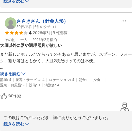
続きを読む
長期でのご滞在に当館をお選びいただき、心より御礼申し上げま
す。

洗濯機やキッチン用品などの設備がお役に立てたこと、お部屋の清
ささきさん（針金人形）
潔さにもご満足いただけたとのこと、大変嬉しく拝読いたしまし
30代
/
男性
|
6
件のクチコミ
4
2026年3月5日
投稿
た。

その他
一人
2026年2月
宿泊
大皿以外に器や調理器具が欲しい
一方で、チェックインの際にはご不便をおかけし申し訳ございませ
んでした。

まだ新しいホテルだからってのもあると思いますが、スプーン、フォー
よりスムーズにお手続きいただけるよう、今後の改善に努めてまい
ク、割り箸はともかく、大皿2枚だけってのは不便。

ります。

お椀とか欲しい。

続きを読む
また鹿児島へお越しの際には、ぜひ当ホテルをご利用くださいま
|
|
|
|
|
部屋
:
4
接客・サービス
:
4
ロケーション
:
4
朝食
:
-
夕食
:
-
せ。

|
|
温泉・お風呂
:
-
設備
:
3
清潔さ
:
4
調理用具も菜箸だけじゃなくて、フライ返しとかお玉とかもあると良い
と思う。
182
Ｖａｃａｔｉｏｎ Ｒｅｎｔａｌ Ｈｏｔｅｌ 天文館
2026-04-27
この度はご宿泊いただき、誠にありがとうございました。

お部屋の備品につきまして、貴重なご意見をありがとうございま
続きを読む
す。
