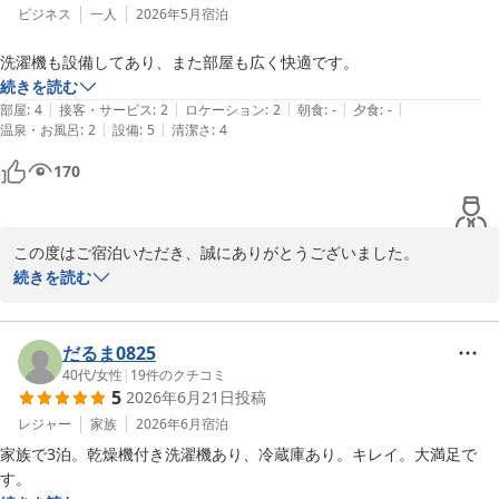
ビジネス
一人
2026年5月
宿泊
洗濯機も設備してあり、また部屋も広く快適です。
続きを読む
|
|
|
|
|
部屋
:
4
接客・サービス
:
2
ロケーション
:
2
朝食
:
-
夕食
:
-
|
|
温泉・お風呂
:
2
設備
:
5
清潔さ
:
4
170
この度はご宿泊いただき、誠にありがとうございました。

続きを読む
お部屋の広さや設備につきまして、快適にお過ごしいただけたとの
こと、大変嬉しく拝見いたしました。

だるま0825
洗濯機も便利にご利用いただけたようで何よりでございます。

40代
/
女性
|
19
件のクチコミ
5
2026年6月21日
投稿
長期滞在やご家族でのご利用でも、快適にお過ごしいただける空間
づくりを心がけております。

レジャー
家族
2026年6月
宿泊
家族で3泊。乾燥機付き洗濯機あり、冷蔵庫あり。キレイ。大満足で
これからも皆様に安心してご滞在いただける施設を目指して努めて
す。
まいります。
