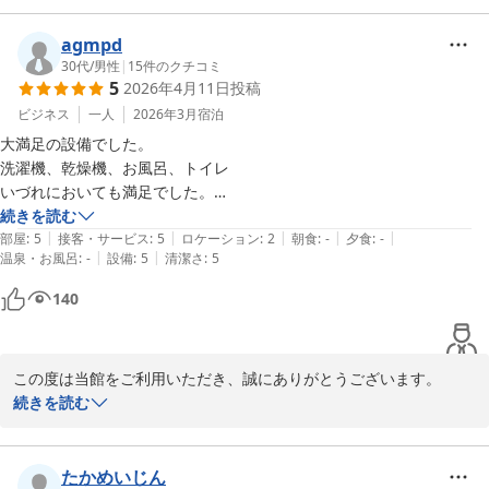
今後の運営の為に検討させていただきます。

agmpd
また鹿児島へお越しの際には、ぜひ当ホテルをご利用くださいま
30代
/
男性
|
15
件のクチコミ
5
2026年4月11日
投稿
せ。

スタッフ一同ご来館を、心よりお待ち申し上げております。
ビジネス
一人
2026年3月
宿泊
大満足の設備でした。

Ｖａｃａｔｉｏｎ Ｒｅｎｔａｌ Ｈｏｔｅｌ 天文館
洗濯機、乾燥機、お風呂、トイレ

2026-03-06
いづれにおいても満足でした。

また利用させていただきます。

続きを読む
|
|
|
|
|
非接触でのチェックイン等も便利でした。
部屋
:
5
接客・サービス
:
5
ロケーション
:
2
朝食
:
-
夕食
:
-
|
|
温泉・お風呂
:
-
設備
:
5
清潔さ
:
5
140
この度は当館をご利用いただき、誠にありがとうございます。

また、「大満足」とのお言葉を頂戴し、心より御礼申し上げます。

続きを読む
洗濯機や乾燥機をはじめとした設備につきましてご満足いただけた
ご様子を大変嬉しく拝見いたしました。

また、非接触でのチェックインも便利にご利用いただけたとのこ
たかめいじん