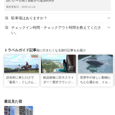
ゆいレール県庁前駅から徒歩約4分
最終更新日：2025-11-14
駐車場はありますか？
チェックイン時間・チェックアウト時間を教えてくださ
い。
トラベルガイド記事
旅に行きたくなる旅行記事をお届け
読谷村に来ただけで
絶品朝食に巨大スライ
世界中の珍しい動物た
「最高！」ぐしけんさ
ダー！贅沢ラウンジと
ちと心通わせ、イルカ
ん、馬に乗って日本茶
最旬ホテルで味わう
と一緒に泳ぐ夢の体験
にうっとり。沖縄の隠
VIP な宿泊体験！「リ
「間近でふれ合える！
れ名所を全力で満喫し
ゾートホテル」
推しアニマル！！」
てきた
最近見た宿