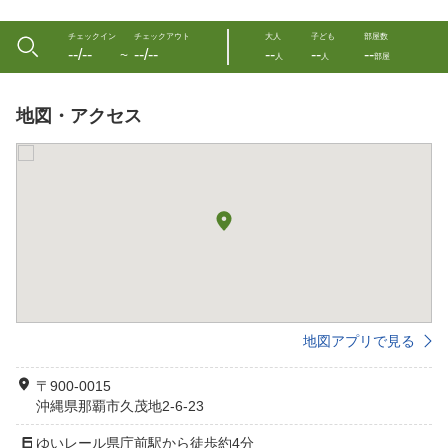
チェックイン
チェックアウト
大人
子ども
部屋数
--/--
--/--
--
--
--
〜
人
人
部屋
地図・アクセス
地図アプリで見る
〒900-0015
沖縄県那覇市久茂地2-6-23
ゆいレール県庁前駅から徒歩約4分