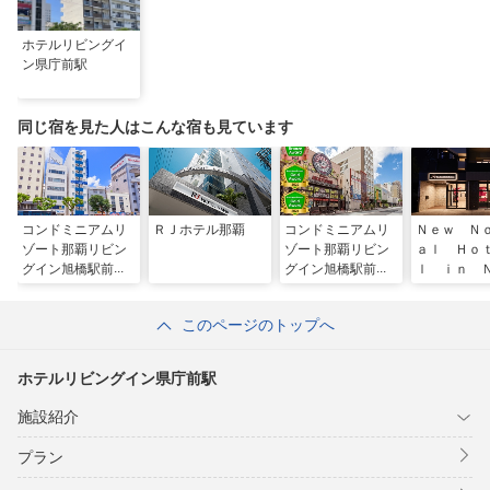
ホテルリビングイ
ン県庁前駅
同じ宿を見た人はこんな宿も見ています
コンドミニアムリ
ＲＪホテル那覇
コンドミニアムリ
Ｎｅｗ Ｎ
ゾート那覇リビン
ゾート那覇リビン
ａｌ Ｈｏ
グイン旭橋駅前ア
グイン旭橋駅前プ
ｌ ｉｎ 
ネックス
レミア
ＩＮＯＵＥ
ーノーマル
このページのトップへ
イン波の上
ホテルリビングイン県庁前駅
施設紹介
プラン