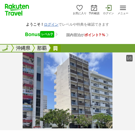
お気に入り
予約確認
ログイン
メニュー
全国
全国
沖縄県
那覇
ホテルリビングイン県庁前駅
1/1