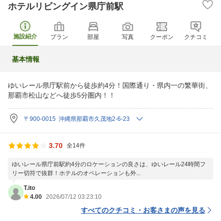
ホテルリビングイン県庁前駅
施設紹介
プラン
部屋
写真
クーポン
クチコミ
基本情報
ゆいレール県庁駅前から徒歩約4分！国際通り・県内一の繁華街、
那覇市松山などへ徒歩5分圏内！！
〒900-0015 沖縄県那覇市久茂地2-6-23
3.70
全14件
ゆいレール県庁前駅約4分のロケーションの良さは、ゆいレール24時間フ
リー切符で抜群！ホテルのオペレーションも外...
T.ito
4.00
2026/07/12 03:23:10
すべてのクチコミ・お客さまの声を見る