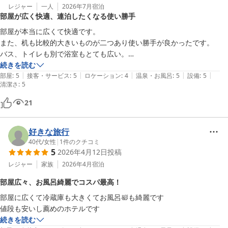
レジャー
一人
2026年7月
宿泊
部屋が広く快適、連泊したくなる使い勝手
部屋が本当に広くて快適です。

また、机も比較的大きいものが二つあり使い勝手が良かったです。

バス、トイレも別で浴室もとても広い。

今回は1泊だけだったので、ちょっともったいないと思ったくらいで
続きを読む
|
|
|
|
|
す。

部屋
:
5
接客・サービス
:
5
ロケーション
:
4
温泉・お風呂
:
5
設備
:
5
清潔さ
:
5
21
好きな旅行
40代
/
女性
|
1
件のクチコミ
5
2026年4月12日
投稿
レジャー
家族
2026年4月
宿泊
部屋広々、お風呂綺麗でコスパ最高！
部屋に広くて冷蔵庫も大きくてお風呂🛀も綺麗です

値段も安いし薦めのホテルです
続きを読む