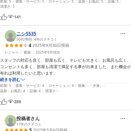
|
|
|
|
|
部屋
:
5
接客・サービス
:
5
ロケーション
:
5
温泉・お風呂
:
5
設備
:
5
清潔さ
:
5
141
ニシ5535
50代
/
男性
|
4
件のクチコミ
4
2025年9月30日
投稿
レジャー
家族
2025年9月
宿泊
スタッフの対応も良く、部屋も広く、テレビも大きく、お風呂も広く、
コンセントも多く、部屋も清潔で満足する事が出来ました。また機会が
有れば利用したいと思います。
続きを読む
|
|
|
|
|
部屋
:
5
接客・サービス
:
4
ロケーション
:
4
朝食
:
-
夕食
:
-
|
|
温泉・お風呂
:
4
設備
:
4
清潔さ
:
-
289
投稿者さん
17
件のクチコミ
5
2025年5月6日
投稿