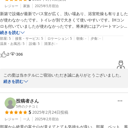
レジャー
家族
2025年5月
宿泊
新築で設備が最新でバス室が広く、洗い場あり、浴室乾燥も有りました
が使わなかったです。トイレが別で大きくて使いやすいです。IHコン
ロも付いていましたが使わなかったです。将来的にはアパートマンショ
ンとして売る予定なのかモニター付インターホンや洗濯機の設置スペー
続きを読む
|
|
|
|
|
スも有りました。住めるだけのスペースが有ります。近くにイタリアン
部屋
:
5
接客・サービス
:
5
ロケーション
:
5
朝食
:
-
夕食
:
-
|
|
温泉・お風呂
:
5
設備
:
5
清潔さ
:
-
レストランがありパスタメニューが充実していました。オープンと同時
にお客さんが次々と来ました。美味しかったです。次回も宿泊します。
2
306
この度は当ホテルにご宿泊いただき誠にありがとうございました。
素敵なレビューをありがとうございます！広々としたバスルーム、
続きを読む
使いやすいトイレなど、快適にお過ごしいただけたとの事、大変嬉
しく思います。

お近くのイタリアンレストランのパスタもご堪能いただけたようで
投稿者さん
何よりです。ぜひ次回お越しの際にもいろいろなお料理を試してみ
5
件のクチコミ
5
2025年2月24日
投稿
てください。

レジャー
一人
2025年2月
宿泊
この度は誠にありがとうございました。次回のご宿泊を心よりお待
部屋から絶景の富士山が見えてとても気持ちが良い。部屋、ベット、風