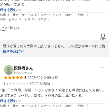
ちしております！
呂が広くて清潔
続きを読む
2025-05-11
|
|
|
|
|
部屋
:
5
接客・サービス
:
5
ロケーション
:
5
朝食
:
-
夕食
:
-
|
|
温泉・お風呂
:
5
設備
:
5
清潔さ
:
-
1
267
返信が遅くなり大変申し訳ございません。この度は当ホテルにご宿
いただき誠にありがとうございました。

続きを読む
お部屋や設備の広さ・清潔さ、そしてお部屋からの富士山の眺めに
ご満足いただけたとの事、大変嬉しく拝見いたしました。

ぜひまた四季折々の富士山を楽しみにお越しくださいませ。心より
投稿者さん
お待ちしております！
5
件のクチコミ
5
2025年2月24日
投稿
2025-05-11
レジャー
一人
2025年2月
宿泊
1泊2日で利用。部屋、ベットが大きく素泊まり希望にはとても良い。
清潔で過ごしやすい。部屋から絶景の富士山が見える。
続きを読む
|
|
|
|
|
部屋
:
5
接客・サービス
:
5
ロケーション
:
5
朝食
:
-
夕食
:
-