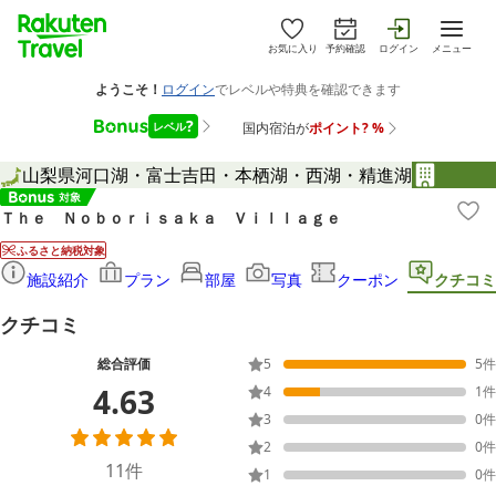
お気に入り
予約確認
ログイン
メニュー
山梨県
河口湖・富士吉田・本栖湖・西湖・精進湖
Ｔｈｅ Ｎｏｂｏｒｉｓａｋａ Ｖｉｌｌａｇｅ
ふるさと納税対象
施設紹介
プラン
部屋
写真
クーポン
クチコミ
クチコミ
総合評価
5
5
件
4.63
4
1
件
3
0
件
2
0
件
11
件
1
0
件