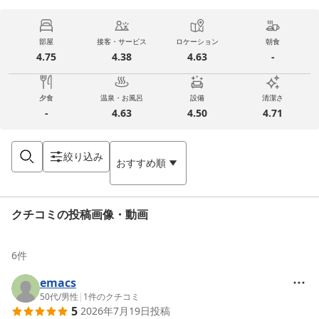
部屋
接客・サービス
ロケーション
朝食
4.75
4.38
4.63
-
夕食
温泉・お風呂
設備
清潔さ
-
4.63
4.50
4.71
絞り込み
おすすめ順
クチコミの投稿画像・動画
6
件
emacs
50代
/
男性
|
1
件のクチコミ
5
2026年7月19日
投稿