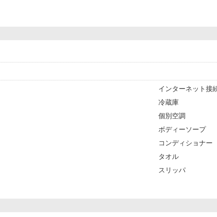
ゆっくり入浴できます。お部屋は
す。施設外に
みもOK。合宿やワーケーショ
した趣ある温
すめです。立地も便利。白良浜ま
体をやさしく
ーワールド約9分、とれとれ市場約
内調理不可で
ない好立地です。「貸切」「温
定。「海の記
方に、ちょうどいい白浜滞在を。
備】 ・セミ
型冷蔵庫 ・
ジ有
インターネット接続
冷蔵庫
個別空調
ボディーソープ
コンディショナー
タオル
スリッパ