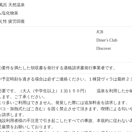
天風呂 天然温泉
ウム塩化物泉
冷え性 疲労回復
JCB
Diner's Club
Discover
の要件を満たした領収書を発行する適格請求書発行事業者です。
が予定時刻を過ぎる場合は必ずご連絡ください。１棟貸ヴィラは最終２
必要です。（大人（中学生以上）１泊１５０円） 温泉を利用したか
します。ご了承ください。
より多いご利用はできません。発覚した際には追加料金を請求します。
バコ・加熱式たばこ含む）を固く禁止させて頂きます。喫煙による匂い
を請求します。
施設利用者様の不注意で引き起こしたすべての事故、本規約に従わない
足厳禁をお願いしております。