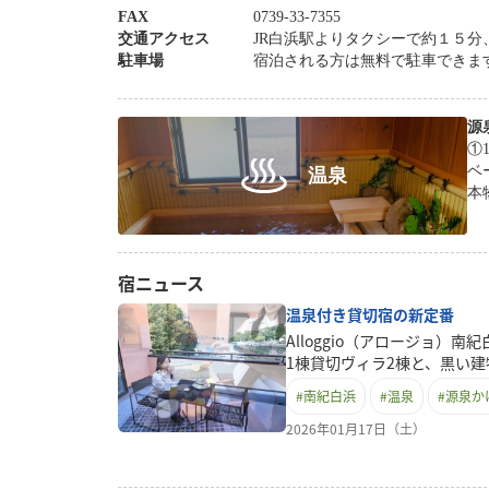
FAX
0739-33-7355
交通アクセス
JR白浜駅よりタクシーで約１５
駐車場
宿泊される方は無料で駐車できま
源
①1棟貸
ベ
温泉
本
館洋室リメ
設
お過
宿ニュース
意
予
温泉付き貸切宿の新定番
Alloggio（アロージョ）
1棟貸切ヴィラ2棟と、黒い
た宿泊施設です。ヴィラは2
#
南紀白浜
#
温泉
#
源泉か
物の源泉かけ流し温泉を、完
ます。キッチン完備で自炊も
2026年01月17日（土）
族旅行やグループ旅行に人気
ノキの源泉かけ流し貸切温泉