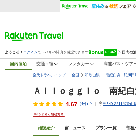
国内宿泊
交通＋宿
レンタカー
高速バス・ツア
楽天トラベルトップ
全国
和歌山県
南紀白浜・紀伊田
Ａｌｌｏｇｇｉｏ 南紀白
4.67
(
4
件)
〒649-2211和歌山
施設紹介
宿ニュース
プラン一覧
部屋