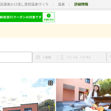
浜源泉かけ流し貸切温泉ヴィラ
温泉
詳細情報
1
0
1
大人
子供