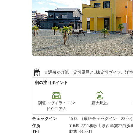
☆源泉かけ流し貸切風呂と1棟貸切ヴィラ、洋
宿の注目ポイント
別荘・ヴィラ・コン
露天風呂
ドミニアム
チェックイン
15:00 （最終チェックイン：22:00
住所
〒649-2211和歌山県西牟婁郡白浜町3
TEL
0739-33-7811