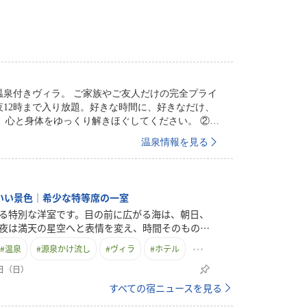
夜12時まで入り放題。好きな時間に、好きなだけ、
と身体をゆっくり解きほぐしてください。 ②本
温泉情報を見る
スにした趣ある檜風呂で、落ち着いた癒しの時間を
美容を
け流し。 香り、湯触り、心地よさ 温泉が決め手で
いい景色｜希少な特等席の一室
る特別な洋室です。目の前に広がる海は、朝日、
夜は満天の星空へと表情を変え、時間そのものが
なります。波の音に包まれながら過ごすひととき
#
温泉
#
源泉かけ流し
#
ヴィラ
#
ホテル
心を解き放ってくれます。定員は大人3名まで
）。（ベットをくっつけることで３名宿泊可能）
8日（日）
ッド2台のみのシンプルな設え。寝具追加はでき
すべての宿ニュースを見る
の分、景色と静けさを最大限に楽しめる空間で