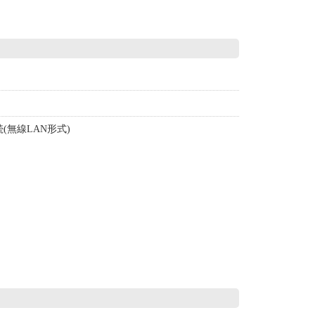
は源泉かけ流しの檜風呂を2棟設置。和を基調に
泉を各部屋交代制で利用でき、海を眺めた後の身
癒します。敷地内では道具持ち込みでBBQ可。館
すが、持ち込み食はOK。駐車場は1部屋1台限
憶」を持ち帰りたい方に選ばれる一室です。【設
ダブルベット２台のみ ・32インチのテレビ ・小
ティファール ・エアコン共有スペースに電子レン
(無線LAN形式)