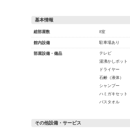
だけるため、人目を気にせず
洋室にリメイク済で、持ち込
ン、仲間同士の滞在にもおす
で車で約4分、アドベンチャ
基本情報
5分。観光にも食事にも困ら
泉」「自由度」を重視したい
8室
総部屋数
駐車場あり
館内設備
テレビ
部屋設備・備品
湯沸かしポット
ドライヤー
石鹸（液体）
シャンプー
ハミガキセット
バスタオル
その他設備・サービス