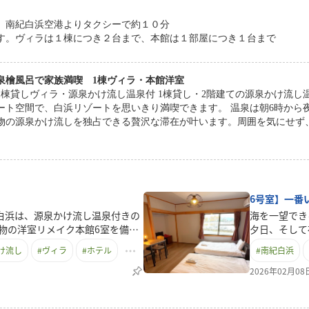
分、南紀白浜空港よりタクシーで約１０分
す。ヴィラは１棟につき２台まで、本館は１部屋につき１台まで
泉檜風呂で家族満喫 1棟ヴィラ・本館洋室
しヴィラ・源泉かけ流し温泉付 1棟貸し・2階建ての源泉かけ流し温泉付きヴィラ。 ご家族やご友人だけの完全プライ
ート空間で、白浜リゾートを思いきり満喫できます。 温泉は朝6時から
物の源泉かけ流しを独占できる贅沢な滞在が叶います。周囲を気にせず、心
イク・源泉貸切風呂 旅館の客室を洋室にフルリメイクした全6部屋の本館。 建物外には源泉かけ流しの檜風呂を2棟
置し、各部屋ごとに約1時間の交代制で貸切入浴が可能です。 和をベー
ごしください。 外部浴槽の利用時間は15時から24時・6時から10時です。 温泉の魅力 泉質にも定評があり、健康・
識される方にもおすすめ。 檜風呂には常に新しいお湯が注がれる源泉か
約した という声が多い理由を、ぜひ体感してください。
6号室】一番
南紀白浜は、源泉かけ流し温泉付きの
海を一望でき
建物の洋室リメイク本館6室を備え
夕日、そして
階建て・最大6名まで宿泊可能。本
旅の思い出に
け流し
#
ヴィラ
#
ホテル
#
南紀白浜
全プライベートで何度でも楽しめ
は、日常から
でき、敷地内ではBBQも可能。家
（添い寝含む
2026年02月0
です。黒い建物には、建物横にヒ
セミダブルベ
を2棟設置。交代制でご利用いた
ませんが、そ