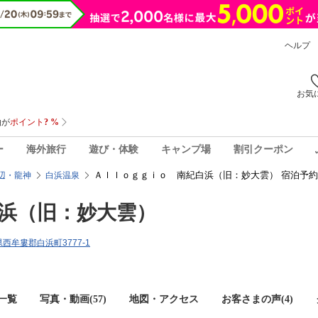
ヘルプ
お気
ー
海外旅行
遊び・体験
キャンプ場
割引クーポン
Ａｌｌｏｇｇｉｏ 南紀白浜（旧：妙大雲） 宿泊予約
辺・龍神
白浜温泉
浜（旧：妙大雲）
県西牟婁郡白浜町3777-1
一覧
写真・動画(57)
地図・アクセス
お客さまの声(
4
)