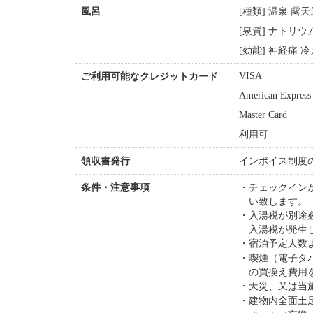
[種類] 温泉 露
風呂
[泉質] ナトリ
[効能] 神経痛 
VISA
ご利用可能なクレジットカード
American Express
Master Card
利用可
インボイス制度
領収書発行
チェックイン
条件・注意事項
い致します。
入湯税が別途
入湯税が発生
宿泊予定人数
喫煙（電子タ
の買換え費用
天災、又は当
建物内全面土