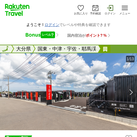
お気に入り
予約確認
ログイン
メニュー
全国
全国
大分県
国東・中津・宇佐・耶馬渓
ＨＯＴＥＬ
1/13