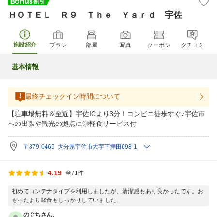
ＨＯＴＥＬ Ｒ９ Ｔｈｅ Ｙａｒｄ 宇佐
施設紹介
プラン
部屋
写真
クーポン
クチコミ
基本情報
最終チェックイン時間について
【駐車場無料＆至近】宇佐ICより3分！コンビニ徒歩すぐ♪宇佐市
への出張や観光の拠点に◎軽食サービス付
〒879-0465 大分県宇佐市大字下拝田698-1
4.19
全71件
初めてコンテナタイプを利用しましたが、清潔感もあり良かったです。お
もったより軽食もしっかりしていました。
のぐちさん、