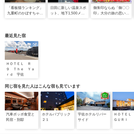
「看板猫ランキング」
日田に新しい温泉スポ
御朱印ならぬ「御〇〇
九重町のかぼすちゃ
ット、地下1,500メー
印」大分の旅の思い出
ん、悲願の全国2位に
トルから沸く大地の恵
のコレクション
み
最近見た宿
ＨＯＴＥＬ Ｒ
９ Ｔｈｅ Ｙａ
ｒｄ 宇佐
同じ宿を見た人はこんな宿も見ています
汽車ポッポ食堂と
ホテルパブリック
宇佐ホテルリバー
ＨＯＴＥＬ
民宿・別邸
２１
サイド
ＧＵＲＩ