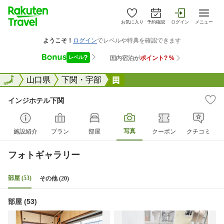
お気に入り
予約確認
ログイン
メニュー
全国
全国
山口県
下関・宇部
インジホテル下関
インジホテル下関
写真
施設紹介
プラン
部屋
クーポン
クチコミ
フォトギャラリー
部屋 (53)
その他 (20)
部屋 (53)