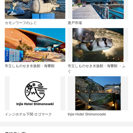
カモンワーフのふぐ
唐戸市場
市立しものせき水族館・海響館
市立しものせき水族館・海響館 ・ふ
ぐ
インジホテル下関 ロゴマーク
Injie Hotel Shimonoseki