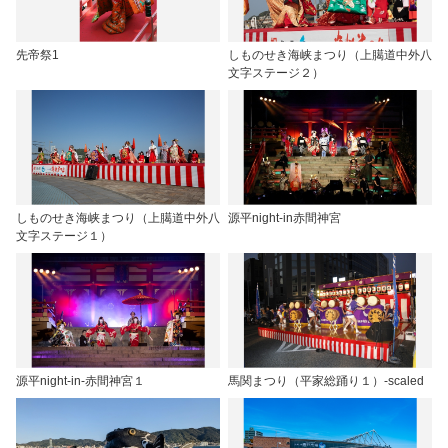
先帝祭1
しものせき海峡まつり（上臈道中外八
文字ステージ２）
しものせき海峡まつり（上臈道中外八
源平night-in赤間神宮
文字ステージ１）
源平night-in-赤間神宮１
馬関まつり（平家総踊り１）-scaled