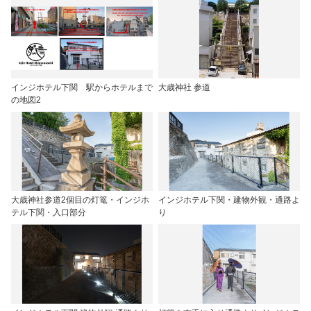
インジホテル下関 駅からホテルまで
大歳神社 参道
の地図2
大歳神社参道2個目の灯篭・インジホ
インジホテル下関・建物外観・通路よ
テル下関・入口部分
り