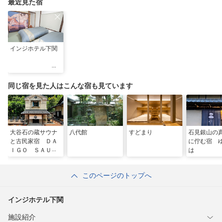
最近見た宿
インジホテル下関
同じ宿を見た人はこんな宿も見ています
大谷石の蔵サウナ
八代館
すどまり
石見銀山の
と古民家宿 ＤＡ
に佇む宿 
ＩＧＯ ＳＡＵＮ
は
Ａ
このページのトップへ
インジホテル下関
施設紹介