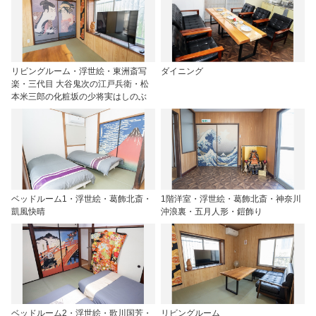
リビングルーム・浮世絵・東洲斎写
ダイニング
楽・三代目 大谷鬼次の江戸兵衛・松
本米三郎の化粧坂の少将実はしのぶ
ベッドルーム1・浮世絵・葛飾北斎・
1階洋室・浮世絵・葛飾北斎・神奈川
凱風快晴
沖浪裏・五月人形・鎧飾り
ベッドルーム2・浮世絵・歌川国芳・
リビングルーム