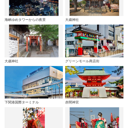
海峡ゆめタワーからの夜景
大歳神社
大歳神社
グリーンモール商店街
下関港国際ターミナル
赤間神宮