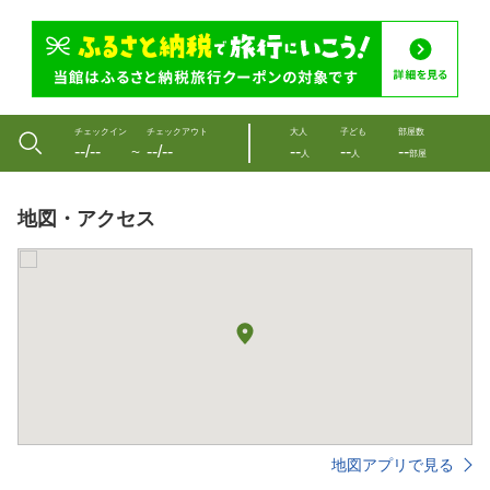
チェックイン
チェックアウト
大人
子ども
部屋数
--/--
--/--
--
--
--
〜
人
人
部屋
地図・アクセス
地図アプリで見る