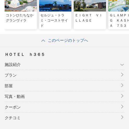
コトンひたちなか
セルジュ・トラ
ＥＩＧＨＴ ＶＩ
ＧＬＡＭＰ
グランヴィラ
ミ・コーストサイ
ＬＬＡＧＥ
Ｇ ＫＡＳ
ド
Ａ ７５３
このページのトップへ
ＨＯＴＥＬ ｈ３６５
施設紹介
プラン
部屋
写真・動画
クーポン
クチコミ