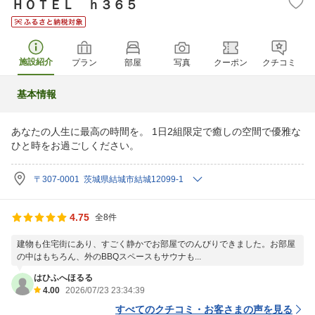
ＨＯＴＥＬ ｈ３６５
施設紹介
プラン
部屋
写真
クーポン
クチコミ
基本情報
あなたの人生に最高の時間を。 1日2組限定で癒しの空間で優雅な
ひと時をお過ごしください。
〒307-0001 茨城県結城市結城12099-1
4.75
全8件
建物も住宅街にあり、すごく静かでお部屋でのんびりできました。お部屋
の中はもちろん、外のBBQスペースもサウナも...
はひふへほるる
4.00
2026/07/23 23:34:39
すべてのクチコミ・お客さまの声を見る