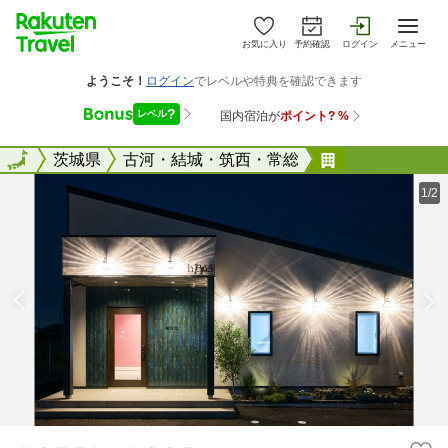
お気に入り
予約確認
ログイン
メニュー
全国
全国
茨城県
古河・結城・筑西・常総
ＨＯＴＥＬ 
1/2