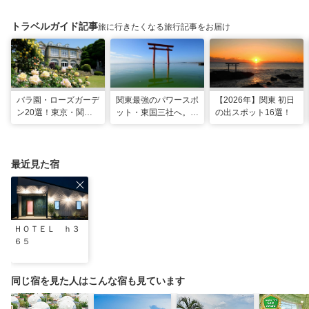
トラベルガイド記事
旅に行きたくなる旅行記事をお届け
バラ園・ローズガーデ
関東最強のパワースポ
【2026年】関東 初日
ン20選！東京・関東
ット・東国三社へ。初
の出スポット16選！
の名所をご紹介
詣にも最適な、歴史と
ご利益の1日巡り旅
最近見た宿
ＨＯＴＥＬ ｈ３
６５
同じ宿を見た人はこんな宿も見ています