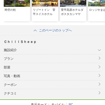
時空の杜
リゾートイン 菅
菅平高原ホテルダ
ロッジやま
平スイスホテル
ボスタカシマヤ
このページのトップへ
ＣｈｉｌｌＳｈｅｅｐ
施設紹介
プラン
部屋
写真・動画
クーポン
クチコミ
表示モード：
モバイル
PC