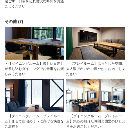
過ごす 日常を忘れ贅沢な時間をお過
ごしください
その他 (7)
・【ダイニングルーム】優しい日差し
・【プレイルーム】広々とした空間。
が差し込むダイニングでお食事をお楽
大人数でわいわい賑やかにお過ごしく
しみください
ださい
・【ダイニングルーム・プレイルー
・【ダイニングルーム・プレイルー
ム】まるで自宅のように寛げる快適な
ム】気心の知れた仲間と団欒のひとと
ご滞在を
きをお過ごしください