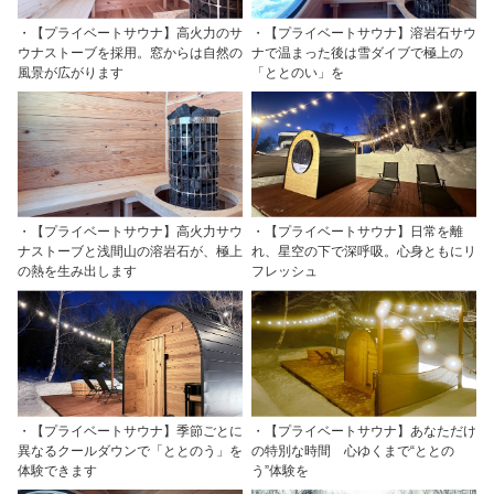
・【プライベートサウナ】高火力のサ
・【プライベートサウナ】溶岩石サウ
ウナストーブを採用。窓からは自然の
ナで温まった後は雪ダイブで極上の
風景が広がります
「ととのい」を
・【プライベートサウナ】高火力サウ
・【プライベートサウナ】日常を離
ナストーブと浅間山の溶岩石が、極上
れ、星空の下で深呼吸。心身ともにリ
の熱を生み出します
フレッシュ
・【プライベートサウナ】季節ごとに
・【プライベートサウナ】あなただけ
異なるクールダウンで「ととのう」を
の特別な時間 心ゆくまで“ととの
体験できます
う”体験を