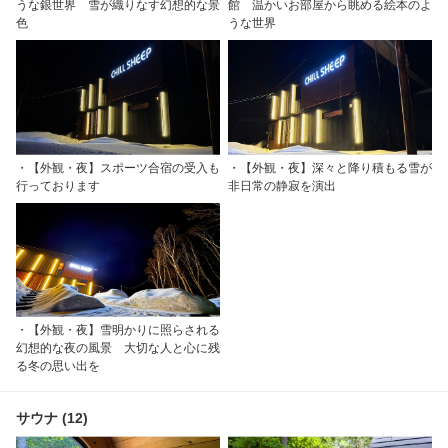
うな銀世界 雪が織りなす幻想的な景
館 温かいお部屋から眺める絵本のよ
色
うな世界
・【外観・夜】スポーツ合宿の受入も
・【外観・夜】深々と降り積もる雪が
行っております
非日常の静寂を演出
・【外観・夜】雪明かりに照らされる
幻想的な夜の風景 大切な人と心に残
る冬の思い出を
サウナ (12)