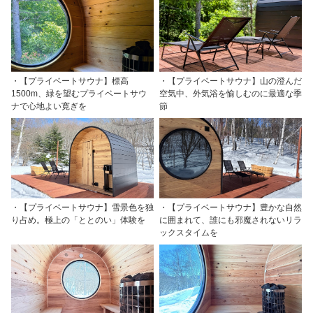
・【プライベートサウナ】標高
・【プライベートサウナ】山の澄んだ
1500m、緑を望むプライベートサウ
空気中、外気浴を愉しむのに最適な季
ナで心地よい寛ぎを
節
・【プライベートサウナ】雪景色を独
・【プライベートサウナ】豊かな自然
り占め。極上の「ととのい」体験を
に囲まれて、誰にも邪魔されないリラ
ックスタイムを