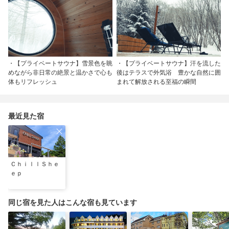
・【プライベートサウナ】雪景色を眺
・【プライベートサウナ】汗を流した
めながら非日常の絶景と温かさで心も
後はテラスで外気浴 豊かな自然に囲
体もリフレッシュ
まれて解放される至福の瞬間
最近見た宿
ＣｈｉｌｌＳｈｅ
ｅｐ
同じ宿を見た人はこんな宿も見ています