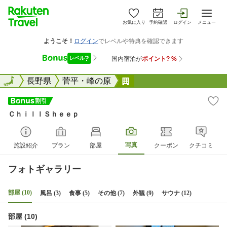
お気に入り
予約確認
ログイン
メニュー
全国
全国
長野県
菅平・峰の原
ＣｈｉｌｌＳｈｅｅｐ
ＣｈｉｌｌＳｈｅｅｐ
写真
施設紹介
プラン
部屋
クーポン
クチコミ
フォトギャラリー
部屋 (10)
風呂 (3)
食事 (5)
その他 (7)
外観 (9)
サウナ (12)
部屋 (10)