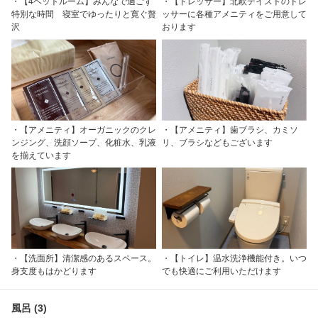
・【4ベットルーム】みんなで過ごす
・【ドレッサー】北欧テイストのドレ
特別な時間 寝室でゆったりと寛ぐ贅
ッサーに各種アメニティをご用意して
沢
おります
・【アメニティ】オーガニックのクレ
・【アメニティ】歯ブラシ、カミソ
ンジング、洗顔ソープ、化粧水、乳液
リ、ブラシなどもございます
を揃えています
・【洗面所】清潔感のあるスペース。
・【トイレ】温水洗浄機能付き。いつ
身支度もはかどります
でも快適にご利用いただけます
風呂 (3)