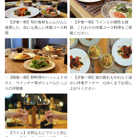
・【夕食一例】旬の食材をふんだんに
・【夕食一例】ワインとの相性も抜
使用した、目にも美しい洋風コース料
群。こだわりの洋風コース料理をご堪
理
能ください。
・【朝食一例】卵料理やハッシュドポ
・【夕食一例】旅の疲れもやわらぐ温
テト、ウインナー等ボリュームたっぷ
かい洋食ディナー 心ゆくまでお召し
りの洋朝食
上がりください
・【ワイン】大切な人とワインと共に