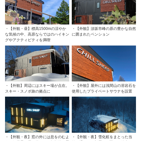
・【外観・昼】標高1500mの涼やか
・【外観】須坂市峰の原の豊かな自然
な気候の中、高原ならではのハイキン
に囲まれたペンション
グやアクティビティを満喫
・【外観】周辺にはスキー場が点在。
・【外観】屋外には浅間山の溶岩石を
スキー・スノボ旅の拠点に
使用したプライベートサウナを設置
・【外観・夜】窓の外には息をのむよ
・【外観・夜】雪化粧をまとった当