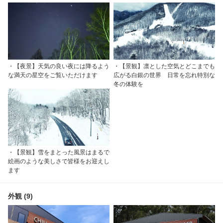
・【夜景】天気の良い夜には降るよう
・【景観】凛とした空気とどこまでも
な満天の星空をご覧いただけます
広がる白銀の世界 日常を忘れ特別な
冬の体験を
・【景観】雪をまとった風景はまるで
絵画のような美しさで皆様をお迎えし
ます
外観 (9)