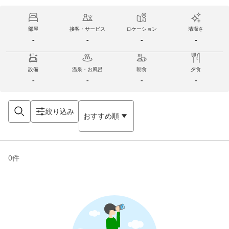
部屋
接客・サービス
ロケーション
清潔さ
-
-
-
-
設備
温泉・お風呂
朝食
夕食
-
-
-
-
絞り込み
おすすめ順
0
件