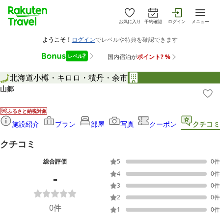
お気に入り
予約確認
ログイン
メニュー
北海道
小樽・キロロ・積丹・余市
山郷
ふるさと納税対象
施設紹介
プラン
部屋
写真
クーポン
クチコミ
クチコミ
総合評価
5
0
件
-
4
0
件
3
0
件
2
0
件
0
件
1
0
件