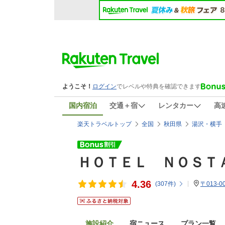
国内宿泊
交通＋宿
レンタカー
高
楽天トラベルトップ
全国
秋田県
湯沢・横手
ＨＯＴＥＬ ＮＯＳＴ
4.36
(
307
件)
〒013-
施設紹介
宿ニュース
プラン一覧