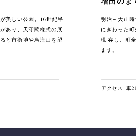
増田のま
が美しい公園。16世紀半
明治～大正時
跡があり、天守閣様式の展
にぎわった町
上ると市街地や鳥海山を望
現 存し、町
ます。
アクセス 車2