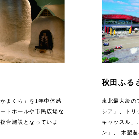
秋田ふる
かまくら」を1年中体感
東北最大級の
サートホールや市民広場な
シア」、トリ
の複合施設となっていま
キャッスル」
ン」、 木製