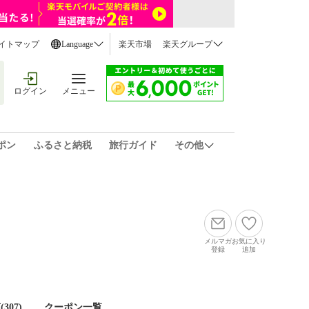
イトマップ
Language
楽天市場
楽天グループ
ログイン
メニュー
ポン
ふるさと納税
旅行ガイド
その他
メルマガ
お気に入り
登録
追加
(
307
)
クーポン一覧