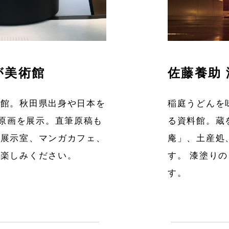
が美術館
佐藤養助
術館。秋田県出身や日本を
稲庭うどんを
の原画を展示。直筆原稿も
る資料館。蔵
蔵展示室、マンガカフェ、
庵」、土産処
お楽しみください。
す。 漆塗り
す。