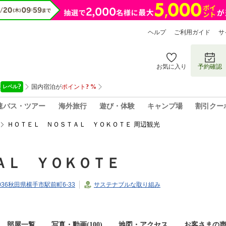
ヘルプ
ご利用ガイド
サ
お気に入り
予約確認
速バス・ツアー
海外旅行
遊び・体験
キャンプ場
割引クー
ＨＯＴＥＬ ＮＯＳＴＡＬ ＹＯＫＯＴＥ 周辺観光
ＡＬ ＹＯＫＯＴＥ
0036秋田県横手市駅前町6-33
サステナブルな取り組み
部屋一覧
写真・動画(100)
地図・アクセス
お客さまの声