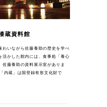
 漆蔵資料館
味わいながら佐藤養助の歴史を学べ
を活かした館内には、食事処「養心
、佐藤養助の資料展示室がありま
の「内蔵」は国登録有形文化財で