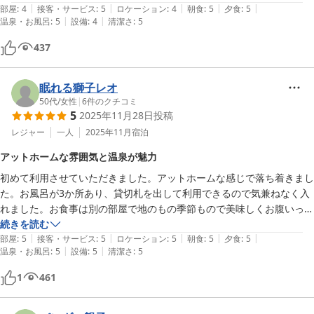
|
|
|
|
|
部屋
:
4
接客・サービス
:
5
ロケーション
:
4
朝食
:
5
夕食
:
5
|
|
温泉・お風呂
:
5
設備
:
4
清潔さ
:
5
437
眠れる獅子レオ
50代
/
女性
|
6
件のクチコミ
5
2025年11月28日
投稿
レジャー
一人
2025年11月
宿泊
アットホームな雰囲気と温泉が魅力
初めて利用させていただきました。アットホームな感じで落ち着きまし
た。お風呂が3か所あり、貸切札を出して利用できるので気兼ねなく入
れました。お食事は別の部屋で地のもの季節もので美味しくお腹いっぱ
いになりました。また、利用させていただきたいと思っています。
続きを読む
|
|
|
|
|
部屋
:
5
接客・サービス
:
5
ロケーション
:
5
朝食
:
5
夕食
:
5
|
|
温泉・お風呂
:
5
設備
:
5
清潔さ
:
5
1
461