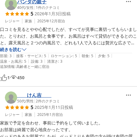
パンダの親子
40代
/
女性
|
1
件のクチコミ
5
2026年1月3日
投稿
レジャー
家族
2025年12月
宿泊
口コミを見るとやや心配でしたが、すべてが見事に裏切ってもらいまし
た。とりわけ、お風呂と食事です。お風呂はすべて貸切ができるとのこ
と。露天風呂と２つの内風呂で、どれも1人で入るには贅沢な広さで十
分に堪能させていただきました。連泊だったので露天に３回、内風呂に
続きを読む
|
|
|
|
|
はそれぞれ２回ずつ、とりわけ里山の湯は窓も大きく雪降る中大変よか
部屋
:
3
接客・サービス
:
5
ロケーション
:
5
朝食
:
5
夕食
:
5
|
|
温泉・お風呂
:
5
設備
:
3
清潔さ
:
3
ったです。食事も大変美味で残さず全て平らげました。中心的なおかず
追加情報
:
高齢者と一緒に宿泊
以外のおぼろ汁や、蕗味噌、それに毎回のお味噌汁は絶品でした。とり
わけお味噌汁はなかなか馴染めないものが多いのですが、これほど美味
1
450
しいお味噌汁は初めてでした。接客も含め、とても丁寧で心のこもった
お仕事をされているなと感じました。まだまだ書きたいことが沢山あり
けん吉
ますが表現するのが難しく、留めておきたい感もあります。是非ともま
50代
/
男性
|
2
件のクチコミ
たお伺いしたいと思います。
5
2025年1月11日
投稿
レジャー
家族
2025年1月
宿泊
家族で予定を合わせ、事前に予約をして伺いました。

お部屋は綺麗で居心地良かったです。

ベッドのあるお部屋でしたが、ベッドよりも布団の方が掛け布団の質が