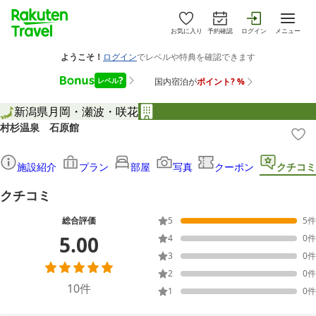
お気に入り
予約確認
ログイン
メニュー
新潟県
月岡・瀬波・咲花
村杉温泉 石原館
施設紹介
プラン
部屋
写真
クーポン
クチコミ
クチコミ
総合評価
5
5
件
5.00
4
0
件
3
0
件
2
0
件
10
件
1
0
件