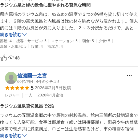
ラジウム泉と緑の景色に癒やされる贅沢な時間
県内屈指のラジウム泉は、ぬるめの温度で３つの浴槽を貸し切りで使え
ます。２階の露天風呂と内風呂は緑の林を眺めながら浸かれます。個人
的には１階のお風呂が気に入りました。２～３分浸かるだけで、あとは
椅子に座って吸気浴だけで、クールダウンしても汗が止まりません。食
続きを読む
|
|
|
|
|
事も２４時間の温泉も満喫させていただきました。当日はいろいろご配
部屋
:
4
接客・サービス
:
5
ロケーション
:
5
朝食
:
5
夕食
:
5
|
|
温泉・お風呂
:
5
設備
:
4
清潔さ
:
4
慮をいただきましてありがとうございました。
48
信濃國一之宮
60代
/
男性
|
4
件のクチコミ
5
2026年2月5日
投稿
レジャー
一人
2026年1月
宿泊
ラジウム温泉貸切風呂で2泊
ラジウムの五頭温泉郷の中で最強の村杉温泉。館内三箇所の貸切温泉で
ゆっくり入浴可能。食事は部屋食（或いは隣接部屋）、刺身や牛肉登板
焼等で朝夕共に満腹満足。ロビーは生活感有るけど、車の積雪を宿側が
朝一ホース放水で除雪、感謝。
続きを読む