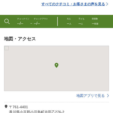
すべてのクチコミ・お客さまの声を見る
チェックイン
チェックアウト
大人
子ども
部屋数
--/--
--/--
--
--
--
〜
人
人
部屋
地図・アクセス
地図アプリで見る
〒761-4401
香川県小豆郡小豆島町吉田乙276-2