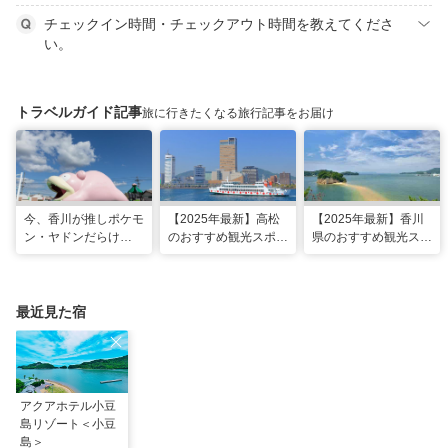
チェックイン時間・チェックアウト時間を教えてくださ
い。
トラベルガイド記事
旅に行きたくなる旅行記事をお届け
今、香川が推しポケモ
【2025年最新】高松
【2025年最新】香川
ン・ヤドンだらけ
のおすすめ観光スポッ
県のおすすめ観光スポ
に……⁉ヤドンスポッ
ト22選！定番から穴
ット22選！現地スタ
トを巡る香川1日モデ
場、グルメまで網羅
ッフ厳選
ルコース
最近見た宿
アクアホテル小豆
島リゾート＜小豆
島＞