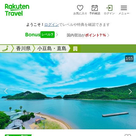
お気に入り
予約確認
ログイン
メニュー
全国
全国
香川県
小豆島・直島
アクアホテル小豆島リゾ
1/15