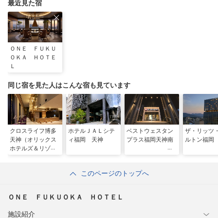
最近見た宿
ＯＮＥ ＦＵＫＵ
ＯＫＡ ＨＯＴＥ
Ｌ
同じ宿を見た人はこんな宿も見ています
クロスライフ博多
ホテルＪＡＬシテ
ベストウェスタン
ザ・リッツ
天神（オリックス
ィ福岡 天神
プラス福岡天神南
ルトン福岡
ホテルズ＆リゾー
ツ）
このページのトップへ
ＯＮＥ ＦＵＫＵＯＫＡ ＨＯＴＥＬ
施設紹介