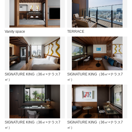
Vanity space
TERRACE
SIGNATURE KING（36㎡+テラス7
SIGNATURE KING（36㎡+テラス7
㎡）
㎡）
SIGNATURE KING（36㎡+テラス7
SIGNATURE KING（36㎡+テラス7
㎡）
㎡）