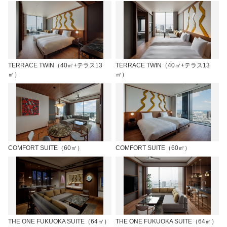
TERRACE TWIN（40㎡+テラス13
TERRACE TWIN（40㎡+テラス13
㎡）
㎡）
COMFORT SUITE（60㎡）
COMFORT SUITE（60㎡）
THE ONE FUKUOKA SUITE（64㎡）
THE ONE FUKUOKA SUITE（64㎡）