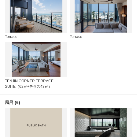
Terrace
Terrace
TENJIN CORNER TERRACE
SUITE（62㎡+テラス43㎡）
風呂 (6)