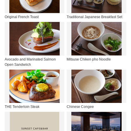
Original French Toast
Traditional Japanese Breakfast Set
Avocado and Marinated Salmon
Mitsuse Chiken pho Noodle
Open Sandwiich
THE Tenderloin Steak
Chinese Congee