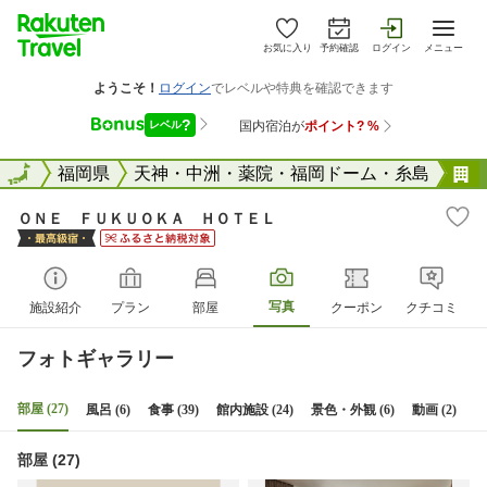
お気に入り
予約確認
ログイン
メニュー
全国
全国
福岡県
天神・中洲・薬院・福岡ドーム・糸島
ＯＮＥ ＦＵＫＵＯＫＡ ＨＯＴＥＬ
写真
施設紹介
プラン
部屋
クーポン
クチコミ
フォトギャラリー
部屋 (27)
風呂 (6)
食事 (39)
館内施設 (24)
景色・外観 (6)
動画 (2)
部屋 (27)