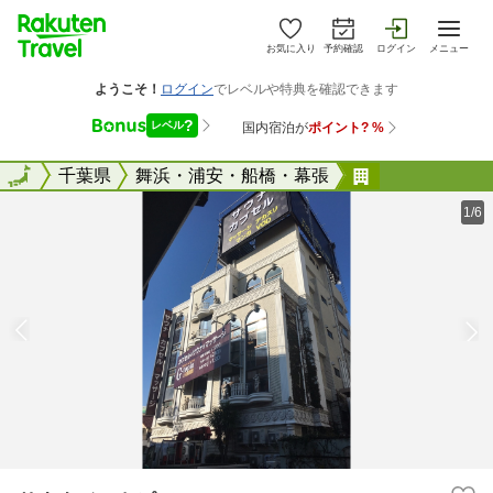
お気に入り
予約確認
ログイン
メニュー
全国
全国
千葉県
舞浜・浦安・船橋・幕張
サウナジート
1/6