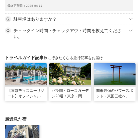
最終更新日：2025-04-17
駐車場はありますか？
チェックイン時間・チェックアウト時間を教えてくださ
い。
トラベルガイド記事
旅に行きたくなる旅行記事をお届け
【東京ディズニーリゾ
バラ園・ローズガーデ
関東最強のパワースポ
ート】オフィシャル・
ン20選！東京・関東
ット・東国三社へ。初
パートナーホテルのプ
の名所をご紹介
詣にも最適な、歴史と
ールや無料ラウンジで
ご利益の1日巡り旅
夏も暑さ知らずの旅を
最近見た宿