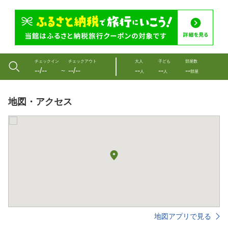
チェックイン
チェックアウト
大人
子ども
部屋数
--/--
--/--
--
--
--
〜
人
人
部屋
地図・アクセス
地図アプリで見る