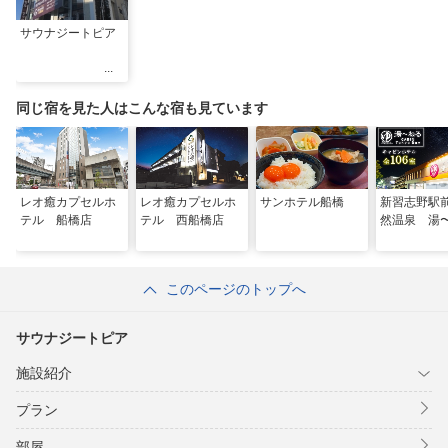
サウナジートピア
同じ宿を見た人はこんな宿も見ています
レオ癒カプセルホ
レオ癒カプセルホ
サンホテル船橋
新習志野駅
テル 船橋店
テル 西船橋店
然温泉 湯
このページのトップへ
サウナジートピア
施設紹介
プラン
部屋