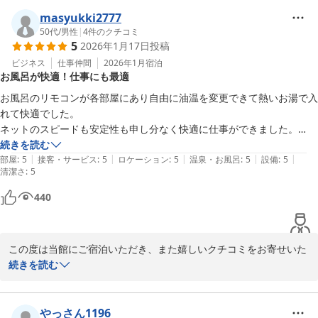
井筒ホテル京都河原町三条
masyukki2777
2026-02-08
50代
/
男性
|
4
件のクチコミ
5
2026年1月17日
投稿
ビジネス
仕事仲間
2026年1月
宿泊
お風呂が快適！仕事にも最適
お風呂のリモコンが各部屋にあり自由に油温を変更できて熱いお湯で入
れて快適でした。

ネットのスピードも安定性も申し分なく快適に仕事ができました。

これからも泊まりたいと思います。
続きを読む
|
|
|
|
|
部屋
:
5
接客・サービス
:
5
ロケーション
:
5
温泉・お風呂
:
5
設備
:
5
清潔さ
:
5
440
この度は当館にご宿泊いただき、また嬉しいクチコミをお寄せいた
だき誠にありがとうございます。

続きを読む
お風呂の温度調整機能につきまして、快適にご利用いただけたとの
こと、大変嬉しく存じます。

やっさん1196