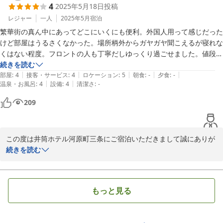
4
2025年5月18日
投稿
ございました。

井筒ホテルフロントスタッフ
レジャー
一人
2025年5月
宿泊
繁華街の真ん中にあってどこにいくにも便利。外国人用って感じだった
2025-06-29
けど部屋はうるさくなかった。場所柄外からガヤガヤ聞こえるが寝れな
くはない程度。フロントの人も丁寧だしゆっくり過ごせました。値段が
続きを読む
|
|
|
|
|
部屋
:
4
接客・サービス
:
4
ロケーション
:
5
朝食
:
-
夕食
:
-
|
|
温泉・お風呂
:
4
設備
:
4
清潔さ
:
-
209
この度は井筒ホテル河原町三条にご宿泊いただきまして誠にありが
とうございます。

続きを読む
お忙しい中、素敵なコメントありがとうございます。

またのご利用お待ちしております。

もっと見る
井筒ホテルスタッフ
2025-05-18