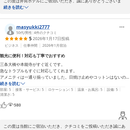
この度は井筒ホテルにご宿泊いただき、誠にありがとうございま
す。

続きを読む
立地につきましてお褒めのお言葉をいただき、大変嬉しく存じま
す。一方で、ホテルの入り口が分かりづらかったとのこと、ご不便
masyukki2777
をおかけし申し訳ございませんでした。今後はより分かりやすいご
50代
/
男性
|
4
件のクチコミ
5
2026年1月17日
投稿
案内ができるよう、表示やご案内方法の改善を検討してまいりま
す。

ビジネス
仕事仲間
2026年1月
宿泊
観光に便利！対応も丁寧でおすすめ
また、小規模ならではの落ち着いた雰囲気の中でごゆっくりお過ご
三条大橋や本能寺がすぐ近くです。

しいただけたとのこと、何よりでございます。

急なトラブルもすぐに対応してくれます。

アメニティは一通り揃っていました。日焼け止めやコットンはないので
貴重なご意見をお寄せいただき、ありがとうございました。

持参したほうがいいです。

続きを読む
またのお越しをスタッフ一同、心よりお待ちしております。
|
|
|
|
|
飲み物はコーヒー、紅茶、お茶などが無料で一階には自販機でスプライ
部屋
:
5
接客・サービス
:
5
ロケーション
:
5
温泉・お風呂
:
5
設備
:
5
井筒ホテル京都河原町三条
清潔さ
:
5
トなども買うことができます。

2026-03-03
お勧めです。
580
この度は当館にご宿泊いただき、クチコミをご投稿いただき誠にあ