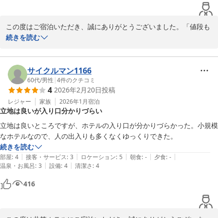
この度はご宿泊いただき、誠にありがとうございました。「値段も
安くて快適でした」とのお言葉をいただき、大変嬉しく思っており
続きを読む
ます。今後はさらにご満足いただけるよう、サービス向上に努めて
まいります。

また京都へお越しの際は、ぜひご利用くださいませ。スタッフ一
サイクルマン1166
同、心よりお待ちしております。
60代
/
男性
|
4
件のクチコミ
4
2026年2月20日
投稿
井筒ホテル京都河原町三条
レジャー
家族
2026年1月
宿泊
2026-05-17
立地は良いが入り口分かりづらい
立地は良いところですが、ホテルの入り口が分かりづらかった。小規模
なホテルなので、人の出入りも多くなくゆっくりできた。
続きを読む
|
|
|
|
|
部屋
:
4
接客・サービス
:
3
ロケーション
:
5
朝食
:
-
夕食
:
-
|
|
温泉・お風呂
:
3
設備
:
4
清潔さ
:
4
416