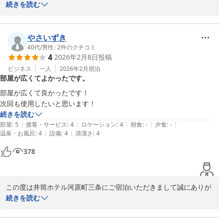
りがとうございます。

続きを読む
立地やスタッフの対応についてお褒めのお言葉をいただき、大変嬉
しく拝見いたしました。

やさいずき
また、アメニティやお飲み物についての詳しいご感想もありがとう
40代
/
男性
|
2
件のクチコミ
4
2026年2月8日
投稿
ございます。

日焼け止めやコットンにつきましては、今後のサービス向上の参考
ビジネス
一人
2026年2月
宿泊
部屋が広くてよかったです。
とさせていただきます。

部屋が広くて良かったです！

ご滞在中、快適にお過ごしいただけたようで何よりでございます。

次回も使用したいと思います！
また京都にお越しの際は、ぜひ当館をご利用くださいませ。

続きを読む
スタッフ一同、心よりお待ちしております。
|
|
|
|
|
部屋
:
5
接客・サービス
:
4
ロケーション
:
4
朝食
:
-
夕食
:
-
|
|
温泉・お風呂
:
4
設備
:
4
清潔さ
:
4
井筒ホテル京都河原町三条
378
2026-02-01
この度は井筒ホテル河原町三条にご宿泊いただきまして誠にありが
とうございます。

続きを読む
またのご利用お待ちしております。