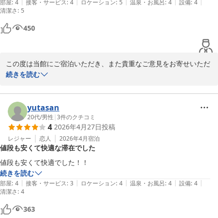
|
|
|
|
|
いです
部屋
:
4
接客・サービス
:
4
ロケーション
:
5
温泉・お風呂
:
4
設備
:
4
清潔さ
:
5
450
この度は当館にご宿泊いただき、また貴重なご意見をお寄せいただ
き誠にありがとうございます。

続きを読む
立地につきまして、観光に便利と感じていただけたこと、大変嬉し
く存じます。

yutasan
20代
/
男性
|
3
件のクチコミ
4
2026年4月27日
投稿
また機会がございましたら、ぜひご利用くださいませ。

心よりお待ちしております。
レジャー
恋人
2026年4月
宿泊
値段も安くて快適な滞在でした
井筒ホテル京都河原町三条
値段も安くて快適でした！！
2026-03-01
続きを読む
|
|
|
|
|
部屋
:
4
接客・サービス
:
3
ロケーション
:
4
温泉・お風呂
:
4
設備
:
4
清潔さ
:
4
363