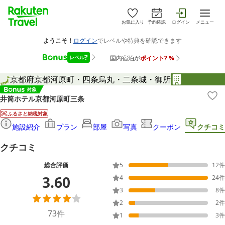
お気に入り
予約確認
ログイン
メニュー
京都府
京都
河原町・四条烏丸・二条城・御所
井筒ホテル京都河原町三条
ふるさと納税対象
施設紹介
プラン
部屋
写真
クーポン
クチコミ
クチコミ
総合評価
5
12
件
3.60
4
24
件
3
8
件
2
2
件
73
件
1
3
件