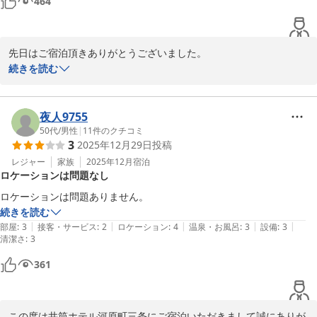
464
ホコリや汚れが残っていたのは残念。　壁紙にキレツ？が入って補修し
てあったのはなぜだろう？？　部屋も狭かったけれど、立地が良いので
今回の価格以内ならまた利用してもよいかな。ツインで1万八千円程
先日はご宿泊頂きありがとうございました。

度。
お部屋の件では大変ご迷惑をお掛け致しました事お詫び申し上げま
続きを読む
す。出来るだけ早く対処を考えさせていただきます。

清掃についてはチェック体制を再度見直し、このような事が起こら
ないよう努めて参ります。

夜人9755
ご期待いただきましたにも関わらず残念なお気持ちにさせてしまい
50代
/
男性
|
11
件のクチコミ
3
2025年12月29日
投稿
申し訳ございません。これからも、お客様の目線に立った心地のよ
いサービス・設備でお迎えできますよう日々精進してまいりますの
レジャー
家族
2025年12月
宿泊
ロケーションは問題なし
で、末永いご愛顧を賜りますと幸いです。

今回頂いたご意見をもとに、より良いサービスの向上を目指し精進
ロケーションは問題ありません。
して参ります。

続きを読む
また機会がありましたらご検討していただけると幸いです。
|
|
|
|
|
部屋
:
3
接客・サービス
:
2
ロケーション
:
4
温泉・お風呂
:
3
設備
:
3
清潔さ
:
3
井筒ホテル京都河原町三条
361
2026-02-03
この度は井筒ホテル河原町三条にご宿泊いただきまして誠にありが