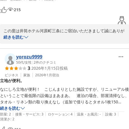
215
この度は井筒ホテル河原町三条にご宿泊いただきまして誠にありが
とうございます。

続きを読む
お忙しい中、素敵なコメントありがとうございます。

yorozu9999
2025-08-12
50代
/
女性
|
2
件のクチコミ
3
2026年1月15日
投稿
ビジネス
家族
2026年1月
宿泊
立地が便利。
なにしろ立地が便利！　こじんまりとした施設ですが、リニューアル後
ということで最低限の設備はまあまあ。　連泊の場合、部屋清掃なし、
タオル・リネン類の取り換えなし（追加で借りるとタオル1枚150
円？）、というのがチェックイン時に明確には伝えられなかった。ゴミ
続きを読む
|
|
|
|
|
箱は連泊の朝に廊下で実際に作業してるヒトに直接訊いたら「ドア前に
部屋
:
2
接客・サービス
:
3
ロケーション
:
4
温泉・お風呂
:
-
設備
:
3
清潔さ
:
2
出して置けば回収してあげる（親切）」。　　不潔というほどではない
が、部屋床カーペットの隅や、バスタブにかがんだ時に目に入る場所に