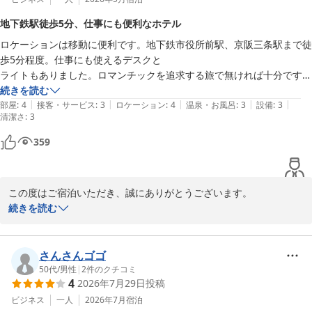
井筒ホテル京都河原町三条
地下鉄駅徒歩5分、仕事にも便利なホテル
2026-07-30
ロケーションは移動に便利です。地下鉄市役所前駅、京阪三条駅まで徒
歩5分程度。仕事にも使えるデスクと

ライトもありました。ロマンチックを追求する旅で無ければ十分です
(^.^)
続きを読む
|
|
|
|
|
部屋
:
4
接客・サービス
:
3
ロケーション
:
4
温泉・お風呂
:
3
設備
:
3
清潔さ
:
3
359
この度はご宿泊いただき、誠にありがとうございます。

立地やお部屋の設備についてお褒めいただき、大変嬉しく存じま
続きを読む
す。デスクやライトも快適にご利用いただけたようで安心いたしま
した。

また京都へお越しの際は、ぜひ当ホテルをご利用くださいませ。
さんさんゴゴ
50代
/
男性
|
2
件のクチコミ
井筒ホテル京都河原町三条
4
2026年7月29日
投稿
2026-07-19
ビジネス
一人
2026年7月
宿泊