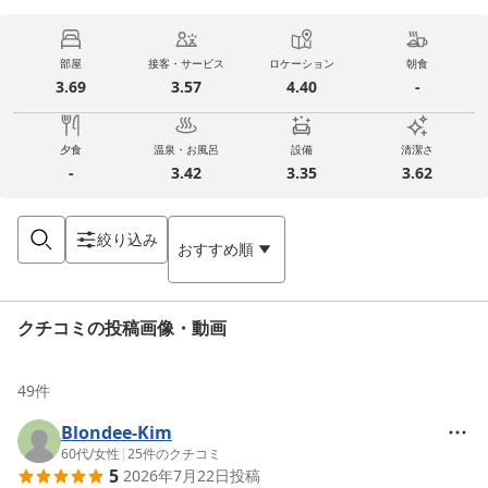
部屋
接客・サービス
ロケーション
朝食
3.69
3.57
4.40
-
夕食
温泉・お風呂
設備
清潔さ
-
3.42
3.35
3.62
絞り込み
おすすめ順
クチコミの投稿画像・動画
49
件
Blondee-Kim
60代
/
女性
|
25
件のクチコミ
5
2026年7月22日
投稿