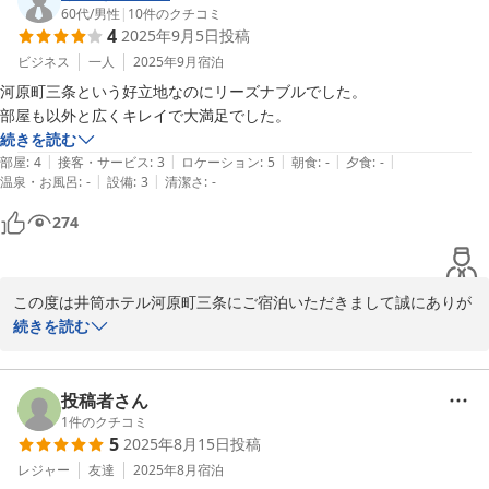
また、インターネット環境についてもお仕事に支障なくお使いいた
60代
/
男性
|
10
件のクチコミ
4
2025年9月5日
投稿
だけたようで安心いたしました。

ビジネス
一人
2025年9月
宿泊
「これからも泊まりたい」とのお言葉は、スタッフ一同にとって何
河原町三条という好立地なのにリーズナブルでした。

よりの励みでございます。

部屋も以外と広くキレイで大満足でした。
今後も快適なご滞在をご提供できるよう努めてまいりますので、ぜ
続きを読む
ひまたお越しくださいませ。

|
|
|
|
|
部屋
:
4
接客・サービス
:
3
ロケーション
:
5
朝食
:
-
夕食
:
-
心よりお待ちしております。
|
|
温泉・お風呂
:
-
設備
:
3
清潔さ
:
-
井筒ホテル京都河原町三条
274
2026-02-01
この度は井筒ホテル河原町三条にご宿泊いただきまして誠にありが
とうございます。

続きを読む
お忙しい中、素敵なコメントありがとうございます。

投稿者さん
2025-09-06
1
件のクチコミ
5
2025年8月15日
投稿
レジャー
友達
2025年8月
宿泊