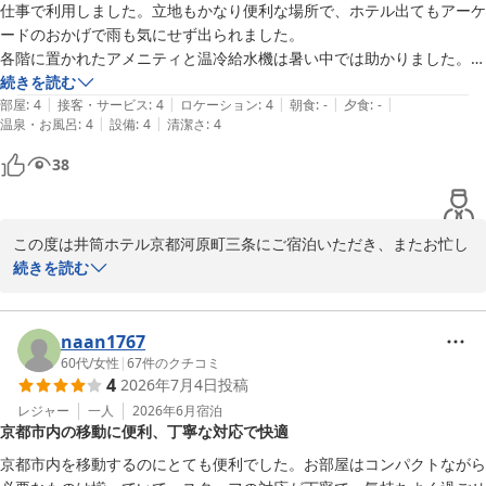
仕事で利用しました。立地もかなり便利な場所で、ホテル出てもアーケ
ードのおかげで雨も気にせず出られました。

各階に置かれたアメニティと温冷給水機は暑い中では助かりました。部
屋もしっかり冷えたし、概ね満足です。
続きを読む
|
|
|
|
|
部屋
:
4
接客・サービス
:
4
ロケーション
:
4
朝食
:
-
夕食
:
-
|
|
温泉・お風呂
:
4
設備
:
4
清潔さ
:
4
38
この度は井筒ホテル京都河原町三条にご宿泊いただき、またお忙し
い中口コミをご投稿いただきまして誠にありがとうございます。

続きを読む
お仕事でのご滞在に当ホテルをお選びいただき、立地や利便性にご
満足いただけたようで大変嬉しく存じます。アーケードが近く、雨
の日でも快適にお出かけいただけたとのこと、また各階のアメニテ
naan1767
ィや温冷給水機、お部屋の空調につきましてもお役に立てたようで
60代
/
女性
|
67
件のクチコミ
4
2026年7月4日
投稿
何よりでございます。

今後もビジネスや観光を問わず、皆様に快適にお過ごしいただける
レジャー
一人
2026年6月
宿泊
京都市内の移動に便利、丁寧な対応で快適
ホテルを目指して努めてまいります。

京都市内を移動するのにとても便利でした。お部屋はコンパクトながら
また京都へお越しの際は、ぜひ当ホテルをご利用くださいませ。
