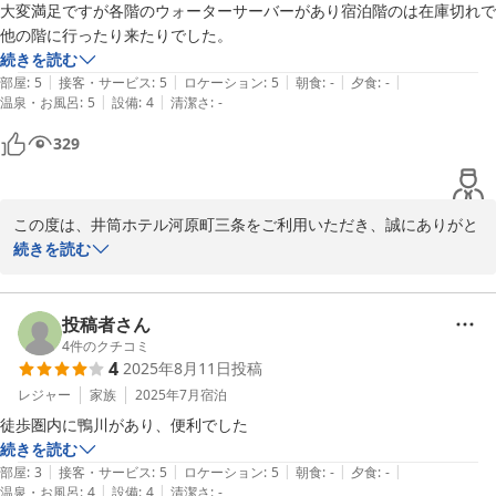
大変満足ですが各階のウォーターサーバーがあり宿泊階のは在庫切れで
他の階に行ったり来たりでした。
続きを読む
|
|
|
|
|
部屋
:
5
接客・サービス
:
5
ロケーション
:
5
朝食
:
-
夕食
:
-
|
|
温泉・お風呂
:
5
設備
:
4
清潔さ
:
-
329
この度は、井筒ホテル河原町三条をご利用いただき、誠にありがと
うございました。次回のご利用時には、さらにご満足いただけるよ
続きを読む
う、スタッフ一同お待ち申し上げております。貴重なご意見をいた
だき、ありがとうございました。
投稿者さん
2025-08-20
4
件のクチコミ
4
2025年8月11日
投稿
レジャー
家族
2025年7月
宿泊
徒歩圏内に鴨川があり、便利でした
続きを読む
|
|
|
|
|
部屋
:
3
接客・サービス
:
5
ロケーション
:
5
朝食
:
-
夕食
:
-
|
|
温泉・お風呂
:
4
設備
:
4
清潔さ
:
-