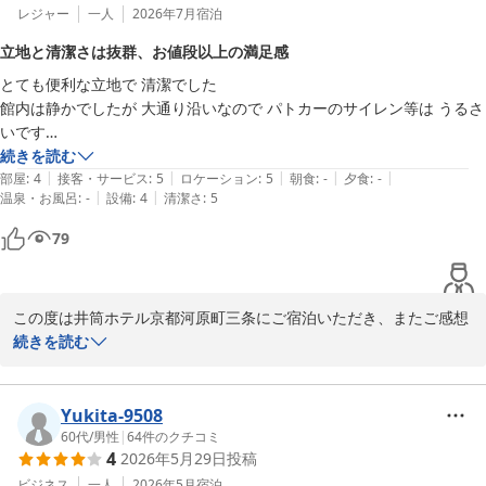
レジャー
一人
2026年7月
宿泊
立地と清潔さは抜群、お値段以上の満足感
とても便利な立地で 清潔でした

館内は静かでしたが 大通り沿いなので パトカーのサイレン等は うるさ
いです

バスルームも広くて水圧もしっかりあり トイレも別なのはいいです

続きを読む
|
|
|
|
|
バスルームのドアが透明でスクリーンカーテンはありましたが 隙間が
部屋
:
4
接客・サービス
:
5
ロケーション
:
5
朝食
:
-
夕食
:
-
|
|
温泉・お風呂
:
-
設備
:
4
清潔さ
:
5
かなりあるので 中がよく見えます

あと 遮光カーテンではないので かなり 明るいです

79
ま 窓が沢山あって 開放感はあります

部屋から祇園祭も見えそうですね

総合的に お値段以上でした

この度は井筒ホテル京都河原町三条にご宿泊いただき、またご感想
をお寄せいただき誠にありがとうございます。

続きを読む
立地や清潔さ、バスルーム、スタッフの対応にご満足いただけたと
のこと、大変嬉しく存じます。また、騒音や客室設備に関する貴重
なご意見もありがとうございます。今後のサービス向上の参考とさ
Yukita-9508
せていただきます。

60代
/
男性
|
64
件のクチコミ
4
2026年5月29日
投稿
また京都へお越しの際は、ぜひ当ホテルをご利用ください。スタッ
フ一同、心よりお待ちしております。
ビジネス
一人
2026年5月
宿泊