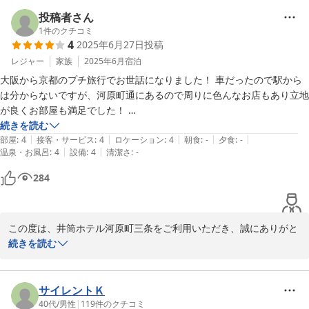
せてしまい、大変申し訳ございませんでした。また、お部屋や毛布
に関するご感想もお知らせいただきありがとうございます。いただ
投稿者さん
いたご意見は今後の改善に役立ててまいります。

1
件のクチコミ
4
2025年6月27日
投稿
またのお越しを心よりお待ちしております。

レジャー
家族
2025年6月
宿泊
大阪から京都のプチ旅行でお世話になりました！ 車だったので駅から
井筒ホテル河原町三条　フロントスタッフ
は分からないですが、河原町通にあるので周りに色んなお店もあり立地
が良くお部屋も満足でした！ 

井筒ホテル京都河原町三条
提携駐車場に停めましたがホームページに載っている料金よりなぜか高
続きを読む
2025-11-25
|
|
|
|
|
くなりましたが、それ以外は満足です！！
部屋
:
4
接客・サービス
:
4
ロケーション
:
4
朝食
:
-
夕食
:
-
|
|
温泉・お風呂
:
4
設備
:
4
清潔さ
:
-
284
この度は、井筒ホテル河原町三条をご利用いただき、誠にありがと
うございました。

続きを読む
提携駐車場に関してもご不便をおかけしましたこと、心よりお詫び
申し上げます。

次回のご利用時には、さらにご満足いただけるよう、スタッフ一同
サイレントＫ
お待ち申し上げております。貴重なご意見をいただき、ありがとう
40代
/
男性
|
119
件のクチコミ