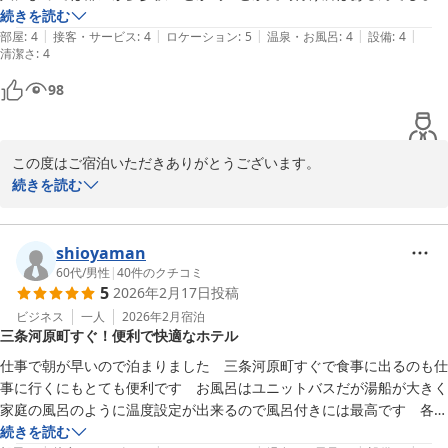
が、空気清浄機もあるしお値段手頃なので個人的に文句無いです。
続きを読む
|
|
|
|
|
部屋
:
4
接客・サービス
:
4
ロケーション
:
5
温泉・お風呂
:
4
設備
:
4
清潔さ
:
4
98
この度はご宿泊いただきありがとうございます。

立地や周辺環境についてお褒めいただき、大変嬉しく存じます。

続きを読む
また、お部屋の広さにつきましてもご理解いただきありがとうござ
います。

今後も快適にお過ごしいただけるよう、設備やサービスの向上に努
shioyaman
めてまいります。
60代
/
男性
|
40
件のクチコミ
5
2026年2月17日
投稿
井筒ホテル京都河原町三条
ビジネス
一人
2026年2月
宿泊
2026-07-19
三条河原町すぐ！便利で快適なホテル
仕事で朝が早いので泊まりました　三条河原町すぐで食事に出るのも仕
事に行くにもとても便利です　お風呂はユニットバスだが湯船が大きく
家庭の風呂のように温度設定が出来るので風呂付きには最高です　各階
にアメニティと電子レンジあり　スタッフも丁寧で親切　また泊まりた
続きを読む