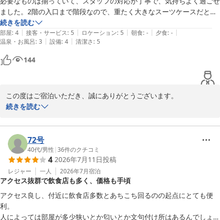
必要なものは揃っていて、スタッフの対応が丁寧で、気持ちよく過ごせ
スタッフ一同、心よりお待ちしております。
ました。2階の入口まで階段なので、重たく大きなスーツケースだとあ
げるのが大変かも。入口のKi-Yanさんの壁画が素敵でした（知る人ぞ知
続きを読む
井筒ホテル京都河原町三条
|
|
|
|
|
るかもですが）。
部屋
:
4
接客・サービス
:
5
ロケーション
:
5
朝食
:
-
夕食
:
-
2026-07-29
|
|
温泉・お風呂
:
3
設備
:
4
清潔さ
:
5
144
この度はご宿泊いただき、誠にありがとうございます。

立地やスタッフの対応についてお褒めいただき、大変嬉しく存じま
続きを読む
す。快適にお過ごしいただけたようで安心いたしました。また、入
口の壁画にもお気づきいただきありがとうございます。

階段につきましてはご不便をおかけする場合もございますが、貴重
72号
なご意見として今後のご案内に活かしてまいります。

40代
/
男性
|
36
件のクチコミ
4
2026年7月11日
投稿
また京都へお越しの際は、ぜひ当ホテルをご利用くださいませ。
レジャー
一人
2026年7月
宿泊
井筒ホテル京都河原町三条
アクセス抜群で飲食店も多く、価格も手頃
2026-07-19
アクセス良し、付近に飲食店多数とあちこち回るのの起点にとても便
利。

人によっては部屋が多少狭いとか匂いとか文句付け所はあるんでしょう