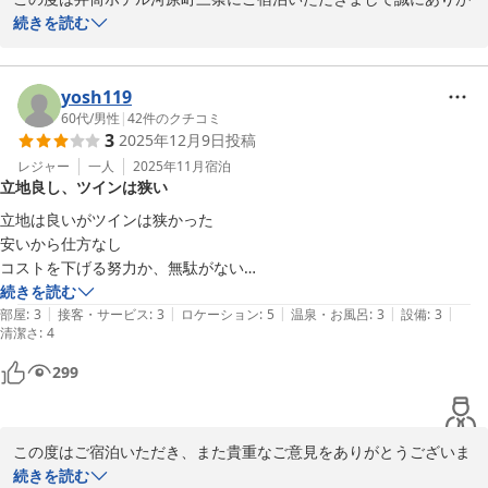
とうございます。

続きを読む
またのご利用お待ちしております。
井筒ホテル京都河原町三条
yosh119
2026-01-18
60代
/
男性
|
42
件のクチコミ
3
2025年12月9日
投稿
レジャー
一人
2025年11月
宿泊
立地良し、ツインは狭い
立地は良いがツインは狭かった

安いから仕方なし

コストを下げる努力か、無駄がない

部屋にタオル掛けや荷物を広げる台が欲しかった
続きを読む
|
|
|
|
|
部屋
:
3
接客・サービス
:
3
ロケーション
:
5
温泉・お風呂
:
3
設備
:
3
清潔さ
:
4
299
この度はご宿泊いただき、また貴重なご意見をありがとうございま
す。

続きを読む