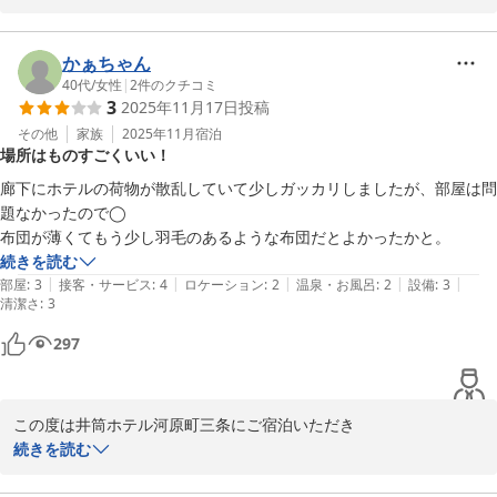
立地についてお褒めいただき、大変嬉しく思います。

一方で、ツインルームの広さや室内設備（タオル掛け・荷物台）に
つきまして、ご不便をおかけし申し訳ございません。

かぁちゃん
いただいたご意見は今後の改善課題として検討させていただきま
40代
/
女性
|
2
件のクチコミ
3
2025年11月17日
投稿
す。

また機会がございましたら、ぜひご利用ください。
その他
家族
2025年11月
宿泊
場所はものすごくいい！
井筒ホテル京都河原町三条
廊下にホテルの荷物が散乱していて少しガッカリしましたが、部屋は問
2026-01-18
題なかったので◯

布団が薄くてもう少し羽毛のあるような布団だとよかったかと。
続きを読む
|
|
|
|
|
部屋
:
3
接客・サービス
:
4
ロケーション
:
2
温泉・お風呂
:
2
設備
:
3
清潔さ
:
3
297
この度は井筒ホテル河原町三条にご宿泊いただき

誠にありがとうございました。素敵な口コミありがとうございま
続きを読む
す。廊下に荷物が置かれていた件につきまして、ご不快な思いをさ