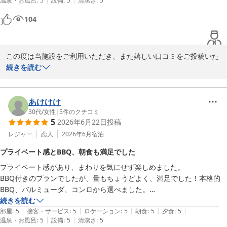
温泉・お風呂
:
5
設備
:
5
清潔さ
:
5
しみいただけましたら幸いです。

104
今後も何度お越しいただいてもご満足いただける施設を目指し、ス
タッフ一同より一層サービスの向上に努めてまいります。

この度は当施設をご利用いただき、また嬉しい口コミをご投稿いた
改めまして、この度のご利用とご投稿に心より感謝申し上げます。

だき誠にありがとうございます。

続きを読む
またご家族皆様にお会いできます日をスタッフ一同、心よりお待ち
しております。
スタッフの対応につきまして、「親切でとても良かった」とのお言
ＧＬＡＭＰＩＮＧ ＫＡＳＨＩＭＡ ７５３
葉を頂戴し、スタッフ一同大変嬉しく拝見いたしました。お客様に
あけけけ
2026-07-09
気持ちよくお過ごしいただけたことが、私どもにとって何よりの励
30代
/
女性
|
5
件のクチコミ
5
2026年6月22日
投稿
みでございます。

レジャー
恋人
2026年6月
宿泊
また、BBQのお食事につきましてもご満足いただき、美味しくお召
プライベート感とBBQ、朝食も満足でした
し上がりいただけたとのこと、大変光栄に存じます。

プライベート感があり、まわりを気にせず楽しめました。

BBQ付きのプランでしたが、量もちょうどよく、満足でした！本格的
さらに、サウナも快適な温度でお楽しみいただけたとのこと、ゆっ
BBQ、バルミューダ、コンロから選べました。

たりとした癒しの時間をお過ごしいただけたご様子を嬉しく思って
朝食も美味しかったです。
続きを読む
おります。

|
|
|
|
|
部屋
:
5
接客・サービス
:
5
ロケーション
:
5
朝食
:
5
夕食
:
5
|
|
温泉・お風呂
:
5
設備
:
5
清潔さ
:
5
今後もお食事やサウナ、そしてスタッフのおもてなしを通じて、皆