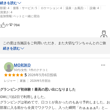
くて、我が家の柴犬は、すごく楽しく遊んでました。

続きを読む
ービスもお楽しみいただけたとのこと、大変嬉しく拝見いたしまし
|
|
|
|
|
キッチンが有り、冷蔵庫と鍋、ケトルの用意が有りました。簡単な調理
部屋
:
4
接客・サービス
:
5
ロケーション
:
4
温泉・お風呂
:
-
設備
:
4
た。

清潔さ
:
4
は可能でした。ペット連れの為、色々なコテージを利用して旅行をする
追加情報
:
ペットと一緒に宿泊
事が多いので、調理器具や皿等が揃って入ればより良かったです。今回
さらに、スタッフの対応につきましても温かいお言葉を頂戴し、心
は持参したので大丈夫でした。

より御礼申し上げます。

1
704
部屋のWiFiが途切れる事が多くて、不便を感じる事が度々有りました
が、スタッフの方々は皆さん感じ良くて、気持ち良く過ごせました。

「また利用したい」とのお言葉を励みに、これからも愛犬とご一緒
施設が広い為、プライベートカートを貸して頂けるサービスでしたが、
に快適で思い出に残る時間をお過ごしいただける施設を目指し、よ
この度は当施設をご利用いただき、また大切なワンちゃんとのご旅
レストランを使わなかったので、特に必要を感じませんでしたが、子供
り一層努めてまいります。

行に当施設をお選びいただき誠にありがとうございます。

続きを読む
連れの方々はカートで遊んだりして楽しく過ごしているようでした。

端の部屋で海が見えない環境でしたが、歩いて海まで5分位で人も犬も
改めまして、この度のご利用とご投稿に心より感謝申し上げます。

施設の清潔さやプライベートガーデンにご満足いただき、柴犬ちゃ
海岸でお散歩を楽しみました。

また皆様と愛犬にお会いできます日をスタッフ一同、心よりお待ち
んにも楽しくお過ごしいただけたとのこと、スタッフ一同大変嬉し
MORIKO
サービスで頂いたアイスクリームが凄く美味しかったです。

しております。
く拝見いたしました。ゆったりとしたお時間をお過ごしいただけた
50代
/
女性
|
1
件のクチコミ
ランチはリーズナブル価格だし、ドックラン付きなので、またいつかそ
5
2026年5月6日
投稿
ＧＬＡＭＰＩＮＧ ＫＡＳＨＩＭＡ ７５３
ご様子に、私どもも大変光栄に思っております。

ちらも利用したいと思います。

レジャー
家族
2026年5月
宿泊
2026-06-07
今回は、本当にゆっくりした時間を過ごさせて頂きました。犬も人も大
また、キッチン設備や立地、海辺でのお散歩、アイスクリームサー
満足です。ありがとうございました。
グランピング初体験！最高の思い出になりました
ビスなどもお楽しみいただけたとのこと、心より御礼申し上げま
GWに1泊2日で利用しました。

す。

グランピングは初めてで、口コミが良かったのもあり予約しました。お
部屋に入る前から全員でワクワクし、入った瞬間「わぁぁぁぁ‼️」と歓
一方で、調理器具や食器類のご用意、WiFi環境につきましてご不便