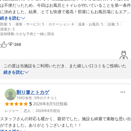
2026-06-07
は不便だったため、今回はお風呂とトイレが付いていることを第一条件
コテージA棟でのご滞在では、ウッディな雰囲気の中でご家族皆様
に決めました。結果、とても快適で最高！部屋にもお風呂場にもエアコ
がゆったりとお過ごしいただけたとのこと、お子様にも良い思い出
ンが付いており、プライベートガーデン？にもエアコン完備。飲み放題
続きを読む
となったご様子に私どもも大変光栄に存じます。

|
|
|
|
|
のフリードリンクも種類豊富で大満足。アメニティもホテル並みに充
部屋
:
5
接客・サービス
:
5
ロケーション
:
4
温泉・お風呂
:
5
設備
:
5
清潔さ
:
5
実。夜のランプ肉は柔らかく、朝ごはんのパンも美味しかったです。ス
追加情報
:
小さな子供と一緒に宿泊
海まで気軽にお散歩できる立地やロケーションもお楽しみいただけ
タッフの方もみなさん親切でした。
たとのこと、当施設ならではの自然の魅力をご体感いただけており
268
ましたら幸いです。

今後もご家族皆様に心地よい時間をお届けできる施設を目指し、よ
この度は当施設をご利用いただき、また嬉しい口コミをご投稿いた
り一層努めてまいります。

だき誠にありがとうございます。

続きを読む
改めまして、この度のご利用とご投稿に心より感謝申し上げます。

大切なご家族でのグランピングに当施設をお選びいただき、「快適
またご家族皆様にお会いできます日をスタッフ一同、心よりお待ち
で最高」とのお言葉を頂戴できましたこと、スタッフ一同大変嬉し
割り箸とトカゲ
しております。
く思っております。

10代
/
女性
|
5
件のクチコミ
ＧＬＡＭＰＩＮＧ ＫＡＳＨＩＭＡ ７５３
5
2026年8月5日
投稿
お風呂・トイレ付きのお部屋や、各スペースへの空調設備につきま
レジャー
恋人
2026年8月
宿泊
2026-05-15
してご満足いただけたとのこと、小さなお子様連れでも安心して快
スタッフさんの対応も暖かく、親切でした。施設も綺麗で素敵な思い出
適にお過ごしいただけたご様子に安心いたしました。

ができました。ありがとうございました！！