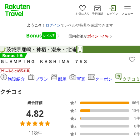
お気に入り
予約確認
ログイン
メニュー
茨城県
鹿嶋・神栖・潮来・北浦
ＧＬＡＭＰＩＮＧ ＫＡＳＨＩＭＡ ７５３
ふるさと納税対象
施設紹介
プラン
部屋
写真
クーポン
クチコミ
クチコミ
総合評価
5
66
件
4.82
4
13
件
3
1
件
2
0
件
118
件
1
0
件