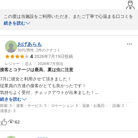
るひとときとなりましたことを大変光栄に思っております。

ービスなど、子供たちが喜ぶイベントもありがたかったです。もちろ
ん、夕食の栃木牛や朝食も心に残っています。

「また家族で行きたい」とのお言葉を励みに、これからも何度お越
この度は当施設をご利用いただき、またご丁寧で心温まる口コミを
⚫︎スタッフの女性の、写真の撮り方に大変センスがあり、思い出に残る
しいただいても笑顔でお帰りいただける施設を目指し、より一層努
ご投稿いただき誠にありがとうございます。

続きを読む
家族ショットを撮影していただきました。ありがとうございます。

めてまいります。

海を眺めながらご家族皆様でゆったりとした時間をお過ごしいただ
ただ、一つ残念だったのが…

改めまして、この度のご利用とご投稿に心より感謝申し上げます。

けたとのこと、スタッフ一同大変嬉しく拝見いたしました。コテー
おげあらも
目の前の海が（いつも）遊泳禁止区域であることを事前に教えていただ
またご家族皆様にお会いできます日をスタッフ一同、心よりお待ち
ジの広さや清潔さ、アメニティにつきましてもご満足いただき、快
30代
/
男性
|
2
件のクチコミ
けなかったことです。先に知っていれば、到着前に別の浜で海水浴をす
4
2026年7月19日
投稿
しております。
適にお過ごしいただけたご様子に安心いたしました。

るなり、もう少しゆっくり神社を参拝するなりでき、旅程が変わったと
レジャー
恋人
2026年7月
宿泊
思います。
ＧＬＡＭＰＩＮＧ ＫＡＳＨＩＭＡ ７５３
接客とコテージは最高、夏は虫に注意
また、フロント前のリラックススペースや土曜日限定のマシュマロ
2026-08-02
焼き体験、アイスクリームのサービス、お食事までお楽しみいただ
7月に彼女と利用させて頂きました！

けたとのこと、大変光栄に存じます。お子様にも思い出に残るご滞
従業員の方達の接客がとても良かったです！

在となりましたことを嬉しく思っております。

気持ちよく受付、チェックアウトが出来ました！

続きを読む
さらに、スタッフが撮影させていただいたお写真についても温かい
|
|
|
|
|
部屋はコテージでしたが、とても綺麗な内装にロフトまであってテンシ
部屋
:
5
接客・サービス
:
5
ロケーション
:
3
温泉・お風呂
:
-
設備
:
2
清潔さ
お言葉を頂戴し、担当スタッフにとって何よりの励みとなります。
:
3
ョン上がりました。

ご家族の大切な思い出づくりのお手伝いができましたことを大変嬉
ただ、室内での調理は基本NGだったので雨降るなら食事は考えないと
62
しく感じております。

いけないのは大変かと思います。
