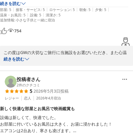
声をあげました。部屋にテレビはありませんが、Netflixが見られるの
続きを読む
をおかけしましたこと、申し訳ございません。いただいたご意見は
|
|
|
|
|
と、フロントで野球盤やオセロなどのゲームの貸し出しもあり、飽きる
部屋
:
5
接客・サービス
:
5
ロケーション
:
5
朝食
:
5
夕食
:
5
今後の設備改善・サービス向上の参考とさせていただきます。

|
|
温泉・お風呂
:
5
設備
:
5
清潔さ
:
5
ことは全くありません。

追加情報
:
小さな子供と一緒に宿泊
カートサービスやドッグラン付きランチについてもご関心をお寄せ
家族3人で過ごすには十分な広さでした。掃除が行き届いており、清潔
いただきありがとうございます。次回はぜひ、また違った形で施設
754
感がありとっても快適なお部屋でした。BBQ、ドリンクオールインク
をご満喫いただけましたら幸いです。

ルーシブルのプランでしたが、ドリンクが豊富にありいろいろ楽しめま
した。夜のBBQの食事も美味しい上に量も多く、お腹いっぱいになり
「犬も人も大満足」とのお言葉は、私どもにとって何よりの励みで
この度はGWの大切なご旅行に当施設をお選びいただき、また心温
ました。

ございます。

まる素敵な口コミをご投稿いただき誠にありがとうございます。

続きを読む
翌日の朝食は部屋ではなく、カフェでの食事で地元野菜や卵、人気のパ
ン屋さんのクロワッサンなどで大満足でした。

改めまして、この度のご利用とご投稿に心より感謝申し上げます。

初めてのグランピングに当施設をお選びいただき、お部屋に入った
今回の旅行は大満足だったのですが、何よりスタッフの方々が皆さんい
また皆様とワンちゃんにお会いできます日をスタッフ一同、心より
瞬間の「わぁぁぁぁ!!」というご家族皆様のご様子を想像し、スタ
投稿者さん
い人ばかりで、子どもは「みんないい人たちで、絶対またここに来た
お待ちしております。
ッフ一同とても嬉しい気持ちで拝見いたしました。

2
件のクチコミ
い！」と言うほどです。また利用したいと思います。
5
ＧＬＡＭＰＩＮＧ ＫＡＳＨＩＭＡ ７５３
2026年5月3日
投稿
お部屋の清潔さや快適さ、Netflixやゲームの貸し出しなどもお楽し
レジャー
恋人
2026年4月
宿泊
2026-05-15
みいただけたとのこと、充実したお時間をお過ごしいただけたよう
新しく快適な部屋とお風呂で映画鑑賞も
で何よりでございます。

設備は新しくて、快適でした。

お部屋に付いているお風呂は大きく、お湯に浸かれました！

また、オールインクルーシブのドリンクやBBQ、朝食につきまして
エアコンは2台あり、寒さも凌げます。

もご満足いただけたとのこと、大変嬉しく思っております。地元食