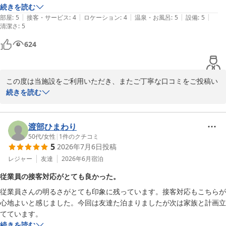
プロジェクターがあり、夜は映画鑑賞も✨

続きを読む
材や人気ベーカリーのクロワッサンなどもお気に召していただけた
|
|
|
|
|
部屋
:
5
接客・サービス
:
4
ロケーション
:
4
温泉・お風呂
:
5
設備
:
5
ようで光栄です。

清潔さ
:
5
海は悪天候の場合、波が高くて少し怖いイメージでした。
そして何より、スタッフの対応について温かいお言葉を頂戴し、お
624
子様から「絶対また来たい」とのお言葉までいただけましたこと
は、私どもにとって何よりの励みでございます。

この度は当施設をご利用いただき、またご丁寧な口コミをご投稿い
今後もご家族皆様に「また来たい」と思っていただける施設を目指
ただき誠にありがとうございます。

続きを読む
し、より一層努めてまいります。

設備の新しさや快適さ、お部屋のお風呂の広さなどにご満足いただ
改めまして、この度のご利用とご投稿に心より感謝申し上げます。

けたとのこと、大変嬉しく拝見いたしました。ゆったりとお湯に浸
渡部ひまわり
またご家族皆様にお会いできます日をスタッフ一同、心よりお待ち
かりながらお過ごしいただけたこと、またエアコン設備により快適
50代
/
女性
|
1
件のクチコミ
しております。
5
2026年7月6日
投稿
にお過ごしいただけたご様子に安心いたしました。

ＧＬＡＭＰＩＮＧ ＫＡＳＨＩＭＡ ７５３
レジャー
友達
2026年6月
宿泊
さらに、プロジェクターでの映画鑑賞もお楽しみいただけたとのこ
2026-05-09
従業員の接客対応がとても良かった。
と、非日常のひとときをご満喫いただけたことを何より嬉しく思っ
従業員さんの明るさがとても印象に残っています。接客対応もこちらが
ております。

心地よいと感じました。今回は友達た泊まりましたが次は家族と計画立
てています。
今後も皆様に快適で思い出に残るご滞在をご提供できるよう、より
続きを読む
一層努めてまいります。
