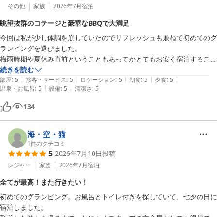
その他
家族
2026年7月
宿泊
眺望抜群のコテージと豪華なBBQで大満足
今回は私が少し体調を崩していたのでリフレッシュも兼ねて初めてのグ
ランピングを選びました。

梅雨時期や夏休み直前ということもあってかとてもお安く宿泊すること
ができました😊

続きを読む
|
|
|
|
|
ロイヤルコテージを利用させていただきましたがイメージよりもずっと
部屋
:
5
接客・サービス
:
5
ロケーション
:
5
朝食
:
5
夕食
:
5
|
|
温泉・お風呂
:
5
設備
:
5
清潔さ
:
5
素敵でした✨

施設の中で1番眺望のいいオーシャンビューのコテージで2人で宿泊す
134
るには勿体無いくらい贅沢な広さでした。

主寝室は鍵付き、ベッドはフカフカで寝心地が良く、ロフトに上がると
お布団が3組敷いてありました。

海・空・猫
ロフトから見える海も空も、坂下に連なる施設のドームテントやキャビ
1
件のクチコミ
5
2026年7月10日
投稿
ンもとても絵になる風景でした。

お部屋の中は清潔で必要な物はホテルと同じで全て揃っています。

レジャー
家族
2026年7月
宿泊
ドライヤーも用意されていましたがチェックイン時にPanasonicのお高
全てが最高！また行きたい！
いドライヤーを貸していただけました（無料）

初めてのグランピング。お風呂とトイレ付きを探していて、七夕の日に
冷蔵庫内に水、キッチンにコーヒーとスティックのお茶が用意されてい
宿泊しました。

ました。
