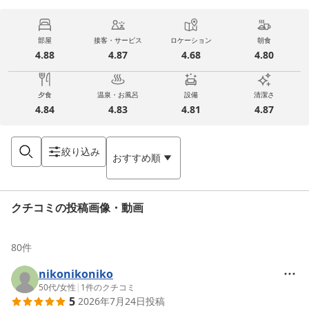
部屋
接客・サービス
ロケーション
朝食
4.88
4.87
4.68
4.80
夕食
温泉・お風呂
設備
清潔さ
4.84
4.83
4.81
4.87
絞り込み
おすすめ順
クチコミの投稿画像・動画
80
件
nikonikoniko
50代
/
女性
|
1
件のクチコミ
5
2026年7月24日
投稿