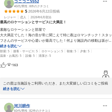
一方で、目の前の海が遊泳禁止区域であることについて事前のご案
コニコニ5552
内が不足しており、ご期待に沿えなかったことを心よりお詫び申し
40代
/
男性
|
8
件のクチコミ
個人的評価としてはすごく良かったとおもいます。また来たいです。

5
上げます。いただいたご意見を真摯に受け止め、ご予約前やチェッ
2026年6月22日
投稿
一点だけ書きたいことがあるとするなら、夏場は虫がすごかったです。

クイン時のご案内方法について見直しを進め、より分かりやすい情
レジャー
恋人
2026年6月
宿泊
色々対策はされてるのは散見されましたが、それでもたくさんいまし
最高のロケーションとサービスに大満足！
報提供に努めてまいります。

た。

虫苦手な方は夏は注意です。
素敵なロケーションと部屋で

改めまして、この度のご利用とご投稿に心より感謝申し上げます。

大大満足でした！海の音が常に聞こえて特に夜はロマンチック！スタッ
またご家族皆様にお会いできます日をスタッフ一同、心よりお待ち
フさんのサービスや心遣いが最高でした！何より施設内の移動は坂があ
しております。
るけど、カートで移動出来るのが凄く楽だし楽しい👍👍またリピートし
続きを読む
|
|
|
|
|
たいです。
部屋
:
5
接客・サービス
:
5
ロケーション
:
5
朝食
:
5
夕食
:
5
ＧＬＡＭＰＩＮＧ ＫＡＳＨＩＭＡ ７５３
|
|
温泉・お風呂
:
5
設備
:
5
清潔さ
:
5
2026-08-02
163
この度は当施設をご利用いただき、また大変嬉しい口コミをご投稿
いただき誠にありがとうございます。

続きを読む
「大大満足」とのお言葉を頂戴し、スタッフ一同大変光栄に思って
おります。

河川耕作
60代
/
男性
|
82
件のクチコミ