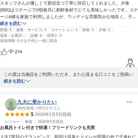
やすく丁寧なご案内ができるよう努めてまいります。

スタッフさんが優しくて親切且つ丁寧に対応してくれました。夕食
ＧＬＡＭＰＩＮＧ ＫＡＳＨＩＭＡ ７５３
(BBQはコテージで)•朝食共に新鮮食材でとても美味しかったです。コテ
2026-06-07
そのような中でも、スタッフの対応について温かいお言葉を頂戴
ージA棟を家族で利用しましたが、ウッディな雰囲気が心地良く、子供
し、大変嬉しく拝見いたしました。特に若いスタッフへの励みとな
も良い思い出が出来たと喜んでいました。散歩がてら海にもすぐ行けま
続きを読む
るお言葉は、私どもにとって何よりの励みでございます。

|
|
|
|
|
すし、施設のロケーションも良かったです。ありがとうございました。
部屋
:
5
接客・サービス
:
5
ロケーション
:
5
朝食
:
5
夕食
:
5
|
|
温泉・お風呂
:
-
設備
:
4
清潔さ
:
5
追加情報
:
小さな子供と一緒に宿泊
強風のため限られた時間ではございましたが、最後にテラスから海
をご覧いただきながらゆったりとお過ごしいただけたとのこと、少
274
しでも当施設の魅力を感じていただけたのであれば幸いです。

そして「次回はもっと長く滞在したい」「1日ではもったいなかっ
この度は当施設をご利用いただき、また心温まる口コミをご投稿い
た」とのお言葉を頂戴できましたこと、大変光栄に存じます。

ただき誠にありがとうございます。

続きを読む
次回お越しいただく際には、ぜひ穏やかな天候の中で、海やBBQ、
スタッフの対応につきまして、「優しくて親切」とのお言葉を頂戴
施設での時間を存分にお楽しみいただければ幸いです。

し、スタッフ一同大変嬉しく思っております。安心して気持ちよく
九大に受かりたい
お過ごしいただけたご様子に、何より励みをいただいております。

40代
/
女性
|
1
件のクチコミ
改めまして、この度のご利用とご投稿に心より感謝申し上げます。

5
2026年5月5日
投稿
またお会いできます日をスタッフ一同、心よりお待ちしておりま
また、夕食のBBQや朝食につきましてもご満足いただけたとのこ
レジャー
家族
2026年5月
宿泊
す。
お風呂トイレ付きで快適！フリードリンクも充実
と、新鮮な食材をお楽しみいただけたことを大変嬉しく拝見いたし
ＧＬＡＭＰＩＮＧ ＫＡＳＨＩＭＡ ７５３
ました。

人生2度目のグランピング。前回は温泉とトイレが部屋の外で子連れに