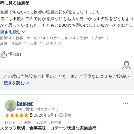
稀に見る強風😳
2026-06-20
一方で、ドームテントの設備や動線につきまして、ご不便をおかけ
台風でもないのに物凄い強風の日の宿泊になりました。

しましたこと申し訳ございません。キッチン設備や冷蔵庫の容量、
道にも不慣れで店で何かを買うにもお店が見つからず夕飯をどうしよう
またBBQスペースへの移動動線に関するご意見は、実際にご利用い
かと思っていました。もともとBBQのお願いはしていなかったのに年
ただいたお客様ならではの大変貴重なお声として真摯に受け止めて
配担当？の方がBBQはやれないのだいう事の説明が少し聞きづらかっ
続きを読む
おります。

|
|
|
|
|
たですが、若いスタッフの方々の一生懸命な姿勢がとても気持ちよかっ
部屋
:
4
接客・サービス
:
4
ロケーション
:
4
朝食
:
-
夕食
:
-
|
|
温泉・お風呂
:
4
設備
:
4
清潔さ
:
4
たです。外で楽しむことができなかったのですが、帰る前には少しだけ
すぐに改善が難しい点もございますが、今後の設備計画やサービス
テラスに通してもらい海を見ながらゆったり過ごさせていただきまし
251
向上の参考として活用させていただき、より快適にお過ごしいただ
た。とても嬉しかったです。次に来る時にはもっと長く滞在したいと思
ける施設づくりに努めてまいります。

いました。1日ではもったいなかったなぁ🤣
そのような中でも、繰り返し当施設をご利用いただき、貴重なご意
この度は当施設をご利用いただき、またご丁寧な口コミをご投稿い
見をお寄せいただけましたことに心より感謝申し上げます。

ただき誠にありがとうございます。

続きを読む
今後も何度お越しいただいてもご満足いただける施設を目指し、ス
ご宿泊当日は台風並みの強風となり、せっかくのご旅行にもかかわ
タッフ一同努力を重ねてまいります。

らず、屋外での時間を十分にお楽しみいただけなかったことを大変
beeper
残念に思っております。

40代
/
男性
|
2
件のクチコミ
5
2026年5月11日
投稿
改めまして、この度のご利用とご投稿に心より御礼申し上げます。

またお会いできます日をスタッフ一同、心よりお待ちしておりま
また、ご案内につきまして分かりづらい点がありましたこと、お詫
レジャー
家族
2026年5月
宿泊
スタッフ親切、食事美味、コテージ快適な家族旅行
す。
び申し上げます。いただいたご意見を真摯に受け止め、より分かり