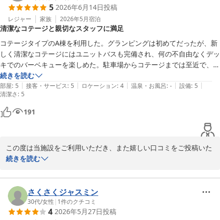
5
2026年6月14日
投稿
お部屋やロケーションをお気に召していただき、海の音に包まれな
がら特別な時間をお過ごしいただけたご様子を嬉しく拝見いたしま
レジャー
家族
2026年5月
宿泊
清潔なコテージと親切なスタッフに満足
した。特に夜の雰囲気をロマンチックに感じていただけたとのこ
と、当施設ならではの魅力をご体感いただけたようで何よりでござ
コテージタイプのA棟を利用した。グランピングは初めてだったが、新
います。

しく清潔なコテージにはユニットバスも完備され、何の不自由なくデッ
キでのバーベキューを楽しめた。駐車場からコテージまでは至近で、ゴ
また、スタッフのサービスや心遣いにつきましても温かいお言葉を
ルフカートを利用するまでもなかった。

続きを読む
頂戴し、心より御礼申し上げます。いただいたお言葉はスタッフに
|
|
|
|
|
スタッフの方々が大変に親切で、安心して宿泊できた。機会があればぜ
部屋
:
5
接客・サービス
:
5
ロケーション
:
4
温泉・お風呂
:
-
設備
:
5
清潔さ
とって大きな励みとなります。

:
5
ひ再訪したい。
191
施設内の移動にご利用いただくカートもお楽しみいただけたとのこ
と、大変嬉しく思っております。快適さだけでなく、ご滞在の思い
出の一つとなっておりましたら幸いです。

この度は当施設をご利用いただき、また嬉しい口コミをご投稿いた
だき誠にありがとうございます。

続きを読む
「またリピートしたい」とのお言葉を励みに、今後も皆様にご満足
いただける施設づくりに努めてまいります。

初めてのグランピングに当施設をお選びいただき、ご満足いただけ
たご様子をスタッフ一同大変嬉しく拝見いたしました。

さくさくジャスミン
改めまして、この度のご利用とご投稿に心より感謝申し上げます。

30代
/
女性
|
1
件のクチコミ
またお会いできます日をスタッフ一同、心よりお待ちしておりま
4
2026年5月27日
投稿
コテージA棟の清潔さや設備についてご評価いただき、快適にお過
す。