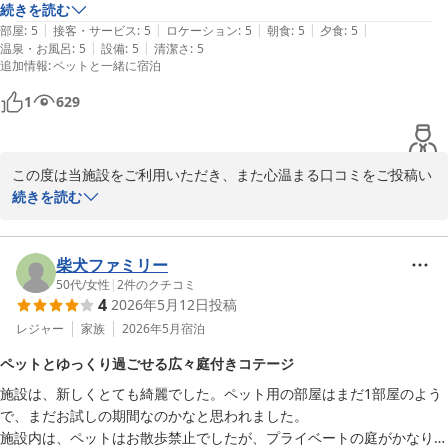
す。

続きを読む
何よりでございます。自然豊かな環境ならではの体験をお楽しみい
|
|
|
|
|
海が近かったのでワンコ連れてお散歩もしました。

部屋
:
5
接客・サービス
:
5
ロケーション
:
5
朝食
:
5
夕食
:
5
ただけたことを、大変嬉しく思っております。

|
|
温泉・お風呂
:
5
設備
:
5
清潔さ
:
5
スタッフの方も優しくてまた利用したいです！！
追加情報
:
ペットと一緒に宿泊
また、オールインクルーシブのフリードリンクや専用BBQスペー
ス、朝食につきましてもご満足いただき、たくさんのお褒めのお言
1
629
葉をいただけましたことは、私どもにとって何よりの励みでござい
ます。

この度は当施設をご利用いただき、また心温まる口コミをご投稿い
「ぜひぜひまた行きたい」とのお言葉を胸に、これからも皆様に心
ただき誠にありがとうございます。

続きを読む
からご満足いただける施設を目指し、スタッフ一同より一層努めて
まいります。

大切な愛犬とのご旅行に当施設をお選びいただき、「いい思い出に
なった」とのお言葉を頂戴できましたこと、スタッフ一同大変嬉し
柴犬ファミリー
改めまして、この度のご利用とご投稿に心より感謝申し上げます。

く思っております。

50代
/
女性
|
2
件のクチコミ
またお会いできます日をスタッフ一同、心よりお待ちしておりま
4
2026年5月12日
投稿
す。
特に、愛犬が楽しそうに過ごしていたとのお話を拝見し、私どもも
レジャー
家族
2026年5月
宿泊
ＧＬＡＭＰＩＮＧ ＫＡＳＨＩＭＡ ７５３
温かい気持ちになりました。海辺のお散歩もお楽しみいただけたと
ペットとゆっくり過ごせる広々庭付きコテージ
のこと、当施設ならではの自然豊かな環境をご満喫いただけたよう
2026-07-11
施設は、新しくとても綺麗でした。ペット用の部屋はまだ1部屋のよう
で何よりでございます。

で、まだお試しの期間なのかなと思われました。

施設内は、ペットはお散歩禁止でしたが、プライベートの庭がかなり広
また、夕食・朝食ともにご満足いただき、お酒のフリードリンクサ