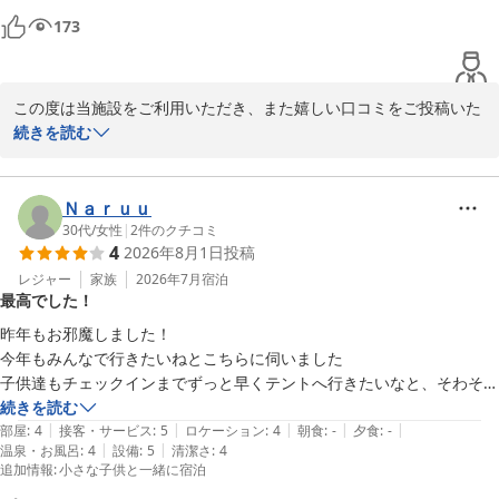
様に心地よいひとときをお届けできるよう努めてまいります。

173
ぜひまた季節を変えてお越しいただき、異なる景色や魅力もお楽し
みいただけましたら幸いです。

この度は当施設をご利用いただき、また嬉しい口コミをご投稿いた
だき誠にありがとうございます。

続きを読む
改めまして、この度のご利用とご投稿に心より感謝申し上げます。

またお会いできます日をスタッフ一同、心よりお待ちしておりま
プライベート感のある空間で、周囲を気にすることなくゆったりと
す。
お過ごしいただけたとのこと、スタッフ一同大変嬉しく拝見いたし
Ｎａｒｕｕ
ＧＬＡＭＰＩＮＧ ＫＡＳＨＩＭＡ ７５３
ました。

30代
/
女性
|
2
件のクチコミ
4
2026年8月1日
投稿
2026-07-11
また、BBQ付きプランにつきましてもご満足いただけたとのこと、
レジャー
家族
2026年7月
宿泊
最高でした！
何よりでございます。お好みに合わせて調理器具をお選びいただき
ながら、お食事の時間をお楽しみいただけたご様子に安心いたしま
昨年もお邪魔しました！

した。

今年もみんなで行きたいねとこちらに伺いました

子供達もチェックインまでずっと早くテントへ行きたいなと、そわそわ
朝食につきましてもお褒めのお言葉をいただき、誠にありがとうご
していました笑

続きを読む
ざいます。ご滞在の始まりを気持ちよく迎えていただけておりまし
|
|
|
|
|
部屋
:
4
接客・サービス
:
5
ロケーション
:
4
朝食
:
-
夕食
:
-
たら幸いです。

|
|
温泉・お風呂
:
4
設備
:
5
清潔さ
:
4
子連れでも安心なお部屋もお風呂トイレも綺麗で、気持ちよく過ごせま
追加情報
:
小さな子供と一緒に宿泊
した！
