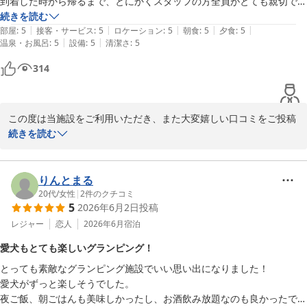
到着した時から帰るまで、とにかくスタッフの方全員がとても親切で明
TVは地上波は視聴できませんがNetflixは無料視聴できます👍🏻

るくてとてもウキウキします。お風呂もトイレもとても清潔で設備は何
続きを読む
WiFiフリーですし何不自由なくのんびり過ごせました。

|
|
|
|
|
もかも大満足。部屋着も着心地良かったです。ドーム内から海も見え
部屋
:
5
接客・サービス
:
5
ロケーション
:
5
朝食
:
5
夕食
:
5
夕食BBQはチェックイン時にフロントでBALMUDAの伝熱ヒーターを貸
|
|
温泉・お風呂
:
5
設備
:
5
清潔さ
:
5
て、BBQをしていたら外の芝をカブトムシやクワガタが歩いていて感
していただきました。

激しました。BBQはテント併設の自分達用の専用場所があり、ドリン
他には炭と網やカセットコンロと鉄板も選べました。

314
クも種類豊富でした。朝食もお洒落で美味しかったです。

BBQはコテージ外のプライベートデッキでしたので蚊取り線香も用意
ぜひぜひまた行きたいと思います。
してもらえました。

食材は2人で食べ切れないほどの量で予め焼き立てのマルゲリータと新
この度は当施設をご利用いただき、また大変嬉しい口コミをご投稿
鮮お野菜と豚肉は常陸の輝き、鶏肉はつくばオーガニックチキン（記憶
いただき誠にありがとうございます。

続きを読む
違いかもしれませんが）どちらも塩麹につけてあり、栃木和牛のランプ
とボリュームもお味も満点👌🏻

初めてのグランピングに、そして七夕という特別な日に当施設をお
塩、胡椒とタレはジェノベーゼとBBQソースと大阪鶴橋の有名焼肉店
選びいただきましたこと、スタッフ一同心より御礼申し上げます。

りんとまる
のタレの3種類。お肉はタレをつけずに塩胡椒だけでいただきました✨

20代
/
女性
|
2
件のクチコミ
朝食はフロント前にある広々としたオーシャンビューの建物内で、地元
5
2026年6月2日
投稿
ご到着からご出発まで、スタッフの対応やおもてなしにご満足いた
の農園で無農薬栽培しているお野菜、無農薬で育てた鶏の卵料理、ドレ
だけたとのこと、大変嬉しく拝見いたしました。また、お部屋やお
レジャー
恋人
2026年6月
宿泊
ッシングも自家製でした。

風呂、トイレの清潔さ、設備や部屋着まで細かくご評価いただき、
チェックアウトが11時だったので朝食後にコテージ専用カートを借り
愛犬もとても楽しいグランピング！
快適にお過ごしいただけたご様子に安心いたしました。

て坂の下まで行き（施設内）徒歩5分程の海でお散歩しました🌊

とっても素敵なグランピング施設でいい思い出になりました！

フロントで案内して下さったお姉さん、お兄さんはとても親切丁寧で気
愛犬がずっと楽しそうでした。

シングルドームG棟からの海の景色や、BBQを楽しみながら出会っ
配りの行き届いたおもてなしをしていただきありがとうございました☺️

夜ご飯、朝ごはんも美味しかったし、お酒飲み放題なのも良かったで
たカブトムシやクワガタも、ご旅行の素敵な思い出となったようで
大変お世話になりました🙏🏻
