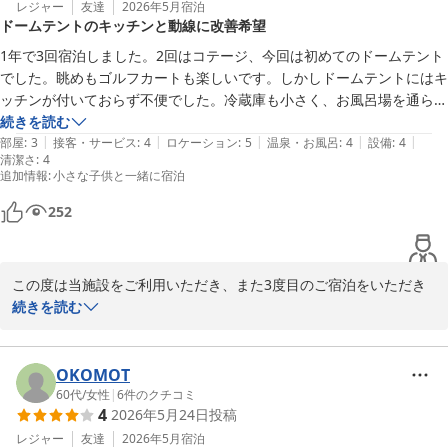
ごしいただけたとのこと、何よりでございます。ユニットバスを含
レジャー
友達
2026年5月
宿泊
ＧＬＡＭＰＩＮＧ ＫＡＳＨＩＭＡ ７５３
ドームテントのキッチンと動線に改善希望
め、お客様に安心してお寛ぎいただける空間づくりを心掛けており
2026-06-25
ますので、このようなお言葉を頂戴できましたことを大変光栄に思
1年で3回宿泊しました。2回はコテージ、今回は初めてのドームテント
っております。

でした。眺めもゴルフカートも楽しいです。しかしドームテントにはキ
ッチンが付いておらず不便でした。冷蔵庫も小さく、お風呂場を通らな
また、デッキでのBBQもお楽しみいただけたとのこと、大切なご旅
いとBBQスペースに行けません。ぜひ改善お願いします。
続きを読む
行の思い出づくりのお手伝いができましたことを嬉しく思っており
|
|
|
|
|
部屋
:
3
接客・サービス
:
4
ロケーション
:
5
温泉・お風呂
:
4
設備
:
4
清潔さ
ます。

:
4
追加情報
:
小さな子供と一緒に宿泊
スタッフの対応につきましても温かいお言葉をいただき、心より御
252
礼申し上げます。安心してご宿泊いただけたとのお声は、私どもに
とって何よりの励みでございます。

この度は当施設をご利用いただき、また3度目のご宿泊をいただき
「ぜひ再訪したい」とのお言葉を励みに、今後も皆様に快適で心地
誠にありがとうございます。

続きを読む
よい時間をお過ごしいただける施設を目指してまいります。

これまでコテージをご利用いただき、今回初めてドームテントにご
改めまして、この度のご利用とご投稿に心より感謝申し上げます。

宿泊いただけましたこと、スタッフ一同心より感謝申し上げます。

OKOMOT
またお会いできます日をスタッフ一同、心よりお待ちしておりま
60代
/
女性
|
6
件のクチコミ
す。
4
2026年5月24日
投稿
眺望やゴルフカートでのご移動をお楽しみいただけたとのこと、大
ＧＬＡＭＰＩＮＧ ＫＡＳＨＩＭＡ ７５３
変嬉しく拝見いたしました。

レジャー
友達
2026年5月
宿泊