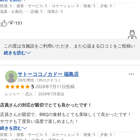
|
|
|
|
|
部屋
:
5
接客・サービス
:
5
ロケーション
:
5
朝食
:
5
夕食
:
5
|
|
温泉・お風呂
:
-
設備
:
5
清潔さ
:
5
ぜひまた機会がございましたら、穏やかな海の景色もお楽しみいた
だけましたら幸いです。

151
改めまして、この度のご利用とご投稿に心より感謝申し上げます。

またお会いできます日をスタッフ一同、心よりお待ちしておりま
この度は当施設をご利用いただき、また心温まる口コミをご投稿い
す。
ただき誠にありがとうございます。

続きを読む
ＧＬＡＭＰＩＮＧ ＫＡＳＨＩＭＡ ７５３
2026-05-05
スタッフの対応につきまして、「明るさが印象に残った」「心地よ
い接客」とのお言葉を頂戴し、スタッフ一同大変嬉しく拝見いたし
サトーココノカドー 福島店
ました。お客様に気持ちよくお過ごしいただけるよう心掛けており
20代
/
男性
|
1
件のクチコミ
5
2026年7月11日
投稿
ますので、このようなお言葉は何よりの励みでございます。

レジャー
恋人
2026年7月
宿泊
今回はご友人とのご旅行で当施設をお選びいただき、楽しいひとと
店員さんの対応が親切でとても良かったです！
きをお過ごしいただけたご様子を嬉しく思っております。

店員さんが親切で、BBQの食材もとても美味しくて良かったです！

サウナも丁度良い温度で楽しめました！
さらに、「次は家族と計画を立てています」とのお言葉をいただ
続きを読む
き、大変光栄に存じます。次回はぜひご家族皆様で、自然に囲まれ
|
|
|
|
|
部屋
:
5
接客・サービス
:
5
ロケーション
:
5
朝食
:
5
夕食
:
5
た非日常のひとときやBBQ、お部屋でのゆったりとした時間をお楽
|
|