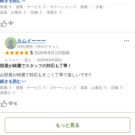
続きを読む
また、フリードリンクプランやアメニティにつきましてもご評価い
|
|
|
|
|
部屋
:
5
接客・サービス
:
5
ロケーション
:
5
朝食
:
-
夕食
:
-
ただきありがとうございます。お食事についても、夜のお肉や朝食
|
|
温泉・お風呂
:
5
設備
:
5
清潔さ
:
5
のパンをお気に召していただけたとのこと、大変嬉しく拝見いたし
ました。

さらに、スタッフの対応につきましても温かいお言葉を頂戴し、心
カムイーーー
より御礼申し上げます。

20代
/
男性
|
1
件のクチコミ
5
2026年8月2日
投稿
今後もご家族皆様に安心して快適にお過ごしいただける施設を目指
レジャー
恋人
2026年8月
宿泊
し、より一層サービスの向上に努めてまいります。

部屋が綺麗でスタッフの対応も丁寧！
お部屋が綺麗で対応もすごく丁寧で楽しいです!!
ぜひまた季節を変えてお越しいただき、異なる魅力もお楽しみいた
続きを読む
だけましたら幸いです。

|
|
|
|
|
部屋
:
5
接客・サービス
:
5
ロケーション
:
5
温泉・お風呂
:
5
設備
:
5
清潔さ
:
5
改めまして、この度のご利用とご投稿に心より感謝申し上げます。

6
またご家族皆様にお会いできます日をスタッフ一同、心よりお待ち
しております。
ＧＬＡＭＰＩＮＧ ＫＡＳＨＩＭＡ ７５３
もっと見る
2026-05-09