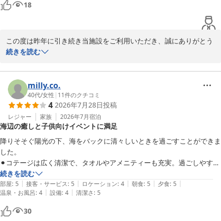
今後も皆様に快適で特別な時間をお過ごしいただけるよう、施設環
18
境やサービスの充実に努めてまいります。

近くの海までお散歩に出たり、バーベキューをしたり、お部屋でのんび
りな時間も

ぜひまた季節を変えてお越しいただき、異なる魅力もお楽しみいた
慌ただしい日々を少し忘れて幸せな時間になりました*

この度は昨年に引き続き当施設をご利用いただき、誠にありがとう
だけましたら幸いです。

ございます。

続きを読む
1番わくわくしていた主人が、楽しみが終わってしまったと言いながら
改めまして、この度のご利用とご投稿に心より感謝申し上げます。

帰りました笑

今年もご家族皆様でお越しいただけましたこと、スタッフ一同心よ
またお会いできます日をスタッフ一同、心よりお待ちしておりま
また家族で行きたいねと話しております！

り嬉しく思っております。チェックイン前からお子様たちが楽しみ
milly.co.
す。
にしてくださっていたご様子を想像し、とても温かい気持ちになり
40代
/
女性
|
11
件のクチコミ
ＧＬＡＭＰＩＮＧ ＫＡＳＨＩＭＡ ７５３
4
2026年7月28日
投稿
ました。

2026-06-25
レジャー
家族
2026年7月
宿泊
海辺の癒しと子供向けイベントに満足
お部屋やお風呂、トイレの清潔さにもご満足いただき、安心して快
適にお過ごしいただけたとのこと、大変光栄に存じます。海へのお
降りそそぐ陽光の下、海をバックに清々しいときを過ごすことができま
散歩やBBQ、お部屋でのゆったりとした時間など、ご家族皆様で思
した。

い思いの時間をお楽しみいただき、日頃のお忙しさを忘れてお過ご
⚫︎コテージは広く清潔で、タオルやアメニティーも充実。過ごしやすか
しいただけたことを何より嬉しく拝見いたしました。

ったです。（ドームではなかったので、グランピングのイメージとは違
続きを読む
|
|
|
|
|
いましたが、よく見れば書いてありましたね。５人以上でドーム希望な
部屋
:
5
接客・サービス
:
5
ロケーション
:
4
朝食
:
5
夕食
:
5
そして、「一番わくわくしていたご主人が、楽しみが終わってしま
|
|
温泉・お風呂
:
4
設備
:
4
清潔さ
:
5
らツインドームを選ぶ必要があるのだと思います。）

ったと言いながら帰られた」とのお話には、スタッフ一同思わず笑
⚫︎フロント前のリラックススペースに流れる音楽は癒しを誘いました。
30
顔になりました。当施設でのご滞在が、ご家族皆様にとって心に残
土曜日限定のマシュマロ焼き体験や、感想投稿後のアイスクリームのサ