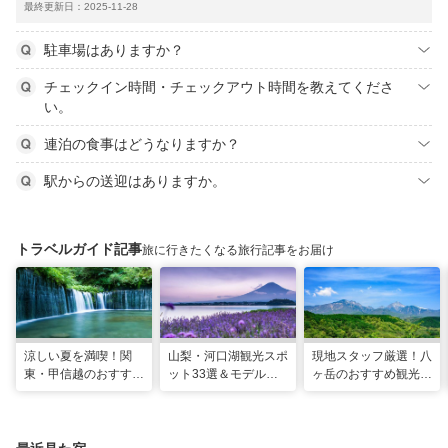
最終更新日：2025-11-28
駐車場はありますか？
チェックイン時間・チェックアウト時間を教えてくださ
い。
連泊の食事はどうなりますか？
駅からの送迎はありますか。
トラベルガイド記事
旅に行きたくなる旅行記事をお届け
涼しい夏を満喫！関
山梨・河口湖観光スポ
現地スタッフ厳選！八
東・甲信越のおすすめ
ット33選＆モデルコ
ヶ岳のおすすめ観光ス
避暑地14選
ース！絶景や温泉も
ポット18選