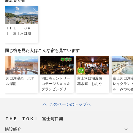
最近見た宿
ＴＨＥ ＴＯＫ
Ｉ 富士河口湖
同じ宿を見た人はこんな宿も見ています
河口湖温泉 ホテ
河口湖カントリー
富士河口湖温泉
富士河口
ル湖龍
コテージＢａｎ＆
花水庭 おおや
レイクラン
グランピングリゾ
ル みづの
ート
このページのトップへ
ＴＨＥ ＴＯＫＩ 富士河口湖
施設紹介