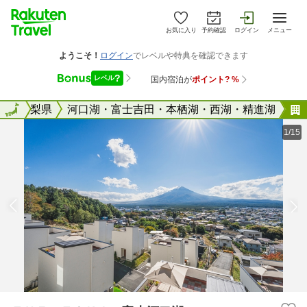
お気に入り
予約確認
ログイン
メニュー
全国
山梨県
全国
河口湖・富士吉田・本栖湖・西湖・精進湖
1/15