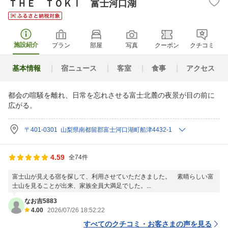
ＴＨＥ ＴＯＫＩ 富士河口湖
施設紹介
プラン
部屋
写真
クーポン
クチコミ
基本情報
宿ニュース
客室
食事
アクセス
都会の喧騒を離れ、日常を忘れさせる富士北麓の夜景が目の前に
広がる。
〒401-0301 山梨県南都留郡富士河口湖町船津4432-1
4.59
全74件
富士山が見える宿を探して、利用させていただきました。 素晴らしい富
士山を見ることが出来、家族全員大満足でした。...
なお吉5883
4.00
2026/07/26 18:52:22
すべてのクチコミ・お客さまの声を見る