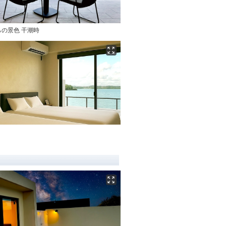
の景色 干潮時