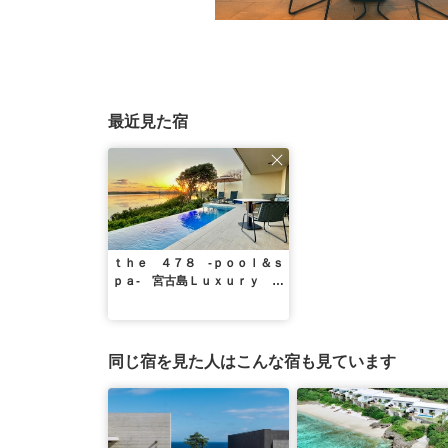
最近見た宿
ｔｈｅ ４７８ ‐ｐｏｏｌ＆ｓ
ｐａ‐ 宮古島Ｌｕｘｕｒｙ Ｖ
ｉｌｌａ＜宮古島＞
同じ宿を見た人はこんな宿も見ています