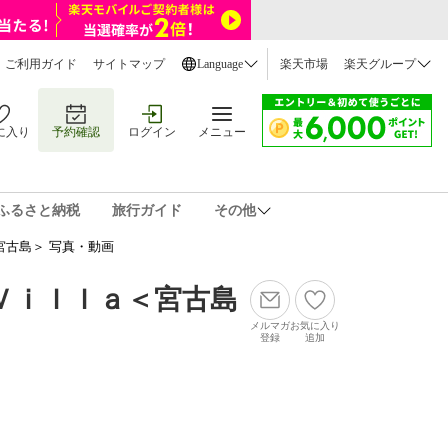
ご利用ガイド
サイトマップ
Language
楽天市場
楽天グループ
に入り
予約確認
ログイン
メニュー
ふるさと納税
旅行ガイド
その他
宮古島＞ 写真・動画
Ｖｉｌｌａ＜宮古島
メルマガ
お気に入り
登録
追加