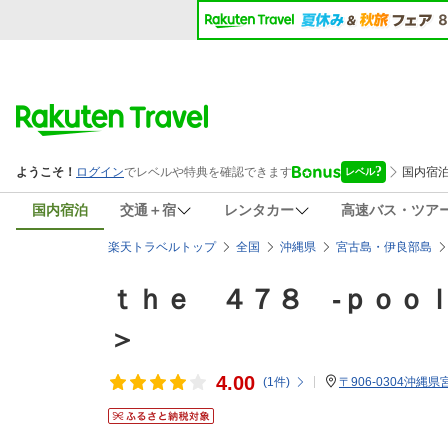
国内宿泊
交通＋宿
レンタカー
高速バス・ツア
楽天トラベルトップ
全国
沖縄県
宮古島・伊良部島
ｔｈｅ ４７８ ‐ｐｏｏ
＞
4.00
(
1
件)
〒906-0304沖縄