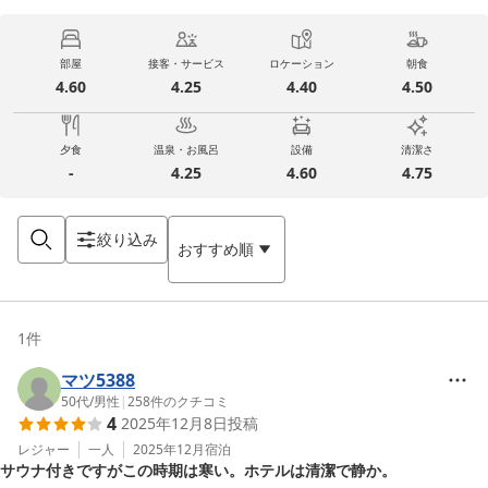
部屋
接客・サービス
ロケーション
朝食
4.60
4.25
4.40
4.50
夕食
温泉・お風呂
設備
清潔さ
-
4.25
4.60
4.75
絞り込み
おすすめ順
1
件
マツ5388
50代
/
男性
|
258
件のクチコミ
4
2025年12月8日
投稿
レジャー
一人
2025年12月
宿泊
サウナ付きですがこの時期は寒い。ホテルは清潔で静か。