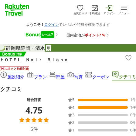
お気に入り
予約確認
ログイン
メニュー
静岡県
静岡・清水
ＨＯＴＥＬ Ｎｏｉｒ Ｂｌａｎｃ
ふるさと納税対象
施設紹介
プラン
部屋
写真
クーポン
クチコミ
クチコミ
総合評価
5
1
件
4.75
4
1
件
3
0
件
2
0
件
5
件
1
0
件