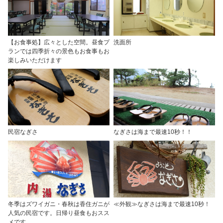
【お食事処】広々とした空間。昼食プ
洗面所
ランでは四季折々の景色もお食事もお
楽しみいただけます
民宿なぎさ
なぎさは海まで最速10秒！！
冬季はズワイガニ・春秋は香住ガニが
≪外観≫なぎさは海まで最速10秒！
人気の民宿です。日帰り昼食もおスス
メです。