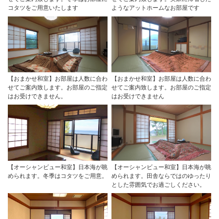
コタツをご用意いたします
ようなアットホームなお部屋です
【おまかせ和室】お部屋は人数に合わ
【おまかせ和室】お部屋は人数に合わ
せてご案内致します。お部屋のご指定
せてご案内致します。お部屋のご指定
はお受けできません。
はお受けできません
【オーシャンビュー和室】日本海が眺
【オーシャンビュー和室】日本海が眺
められます。冬季はコタツをご用意。
められます。田舎ならではのゆったり
とした雰囲気でお過ごしください。