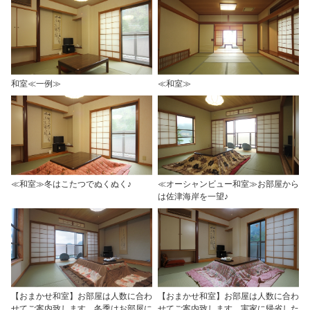
和室≪一例≫
≪和室≫
≪和室≫冬はこたつでぬくぬく♪
≪オーシャンビュー和室≫お部屋から
は佐津海岸を一望♪
【おまかせ和室】お部屋は人数に合わ
【おまかせ和室】お部屋は人数に合わ
せてご案内致します。冬季はお部屋に
せてご案内致します。実家に帰省した