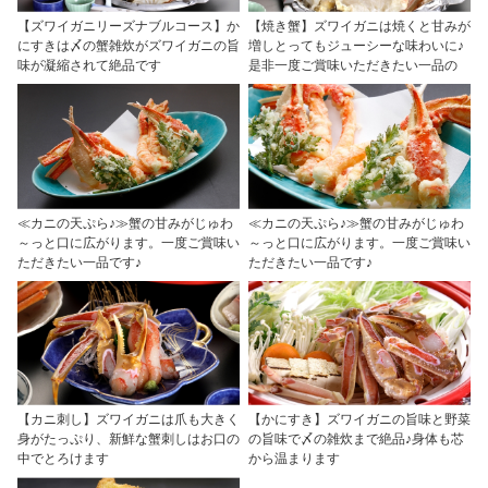
【ズワイガニリーズナブルコース】か
【焼き蟹】ズワイガニは焼くと甘みが
にすきは〆の蟹雑炊がズワイガニの旨
増しとってもジューシーな味わいに♪
味が凝縮されて絶品です
是非一度ご賞味いただきたい一品の
≪カニの天ぷら♪≫蟹の甘みがじゅわ
≪カニの天ぷら♪≫蟹の甘みがじゅわ
～っと口に広がります。一度ご賞味い
～っと口に広がります。一度ご賞味い
ただきたい一品です♪
ただきたい一品です♪
【カニ刺し】ズワイガニは爪も大きく
【かにすき】ズワイガニの旨味と野菜
身がたっぷり、新鮮な蟹刺しはお口の
の旨味で〆の雑炊まで絶品♪身体も芯
中でとろけます
から温まります