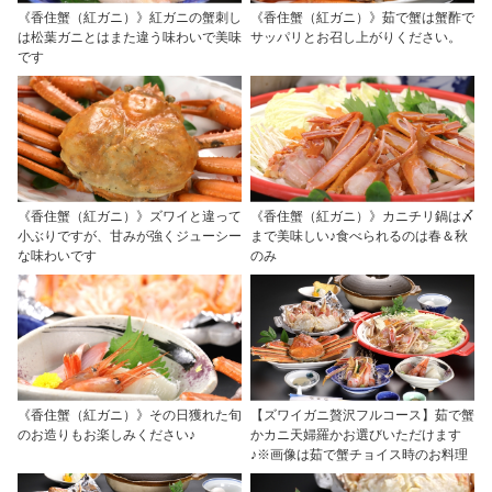
《香住蟹（紅ガニ）》紅ガニの蟹刺し
《香住蟹（紅ガニ）》茹で蟹は蟹酢で
は松葉ガニとはまた違う味わいで美味
サッパリとお召し上がりください。
です
《香住蟹（紅ガニ）》ズワイと違って
《香住蟹（紅ガニ）》カニチリ鍋は〆
小ぶりですが、甘みが強くジューシー
まで美味しい♪食べられるのは春＆秋
な味わいです
のみ
《香住蟹（紅ガニ）》その日獲れた旬
【ズワイガニ贅沢フルコース】茹で蟹
のお造りもお楽しみください♪
かカニ天婦羅かお選びいただけます
♪※画像は茹で蟹チョイス時のお料理