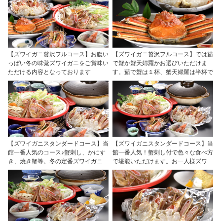
【ズワイガニ贅沢フルコース】お腹い
【ズワイガニ贅沢フルコース】では茹
っぱい冬の味覚ズワイガニをご賞味い
で蟹か蟹天婦羅かお選びいただけま
ただける内容となっております
す。茹で蟹は１杯、蟹天婦羅は半杯で
【ズワイガニスタンダードコース】当
【ズワイガニスタンダードコース】当
館一番人気のコース♪蟹刺し、かにす
館一番人気！蟹刺し付で色々な食べ方
き、焼き蟹等。冬の定番ズワイガニ
で堪能いただけます。お一人様ズワ