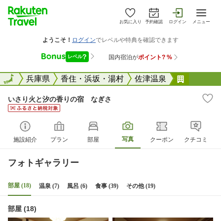
お気に入り
予約確認
ログイン
メニュー
全国
全国
兵庫県
香住・浜坂・湯村
佐津温泉
いさり火
いさり火と汐の香りの宿 なぎさ
写真
施設紹介
プラン
部屋
クーポン
クチコミ
フォトギャラリー
部屋 (18)
温泉 (7)
風呂 (6)
食事 (39)
その他 (19)
部屋 (18)