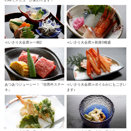
≪いさり火会席≫一例2
≪いさり火会席≫刺身3種盛
あつあつジューシー！『但馬牛ステー
≪いさり火会席≫ボイルかにもござい
キ』
ます♪