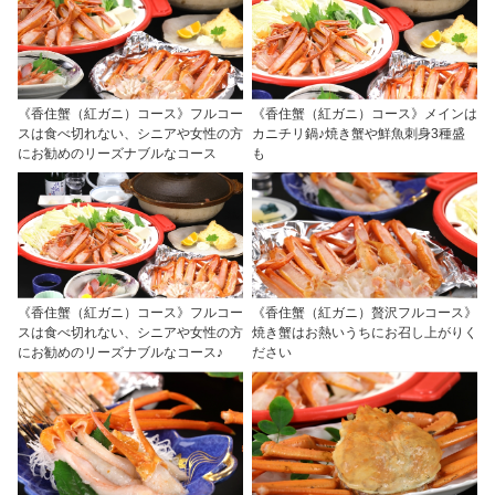
《香住蟹（紅ガニ）コース》フルコー
《香住蟹（紅ガニ）コース》メインは
スは食べ切れない、シニアや女性の方
カニチリ鍋♪焼き蟹や鮮魚刺身3種盛
にお勧めのリーズナブルなコース
も
《香住蟹（紅ガニ）コース》フルコー
《香住蟹（紅ガニ）贅沢フルコース》
スは食べ切れない、シニアや女性の方
焼き蟹はお熱いうちにお召し上がりく
にお勧めのリーズナブルなコース♪
ださい