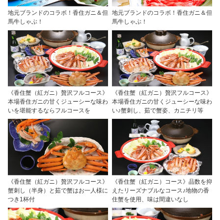
地元ブランドのコラボ！香住ガニ＆但
地元ブランドのコラボ！香住ガニ＆但
馬牛しゃぶ！
馬牛しゃぶ！
《香住蟹（紅ガニ）贅沢フルコース》
《香住蟹（紅ガニ）贅沢フルコース》
本場香住ガニの甘くジューシーな味わ
本場香住ガニの甘くジューシーな味わ
いを堪能するならフルコースを
い♪蟹刺し、茹で蟹姿、カニチリ等
《香住蟹（紅ガニ）贅沢フルコース》
《香住蟹（紅ガニ）コース》品数を抑
蟹刺し（半身）と茹で蟹はお一人様に
えたリーズナブルなコース♪地物の香
つき1杯付
住蟹を使用、味は間違いなし