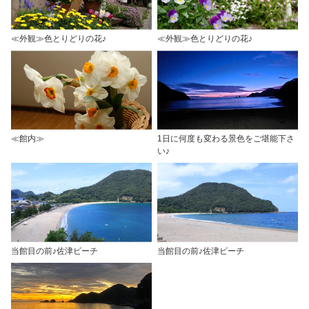
≪外観≫色とりどりの花♪
≪外観≫色とりどりの花♪
≪館内≫
1日に何度も変わる景色をご堪能下さ
い♪
当館目の前♪佐津ビーチ
当館目の前♪佐津ビーチ