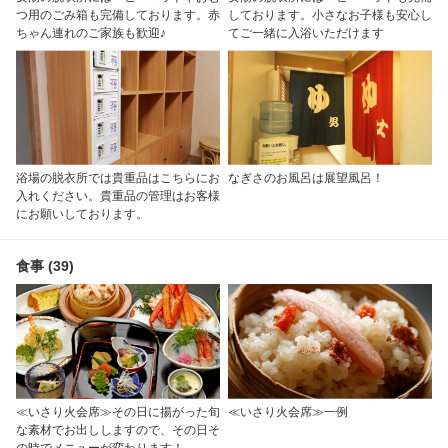
つ用のごみ箱も完備しております。赤
しております。小さなお子様も安心し
ちゃん連れのご家族も歓迎♪
てご一緒に入浴いただけます
浴場の脱衣所では貴重品はこちらにお
なぎさのお風呂は展望風呂！
入れください。貴重品の管理はお客様
にお願いしております。
食事 (39)
≪いさり火会席≫その日に揚がった旬
≪いさり火会席≫一例
な素材でお出ししますので、その日そ
の時でメニューが変わります！