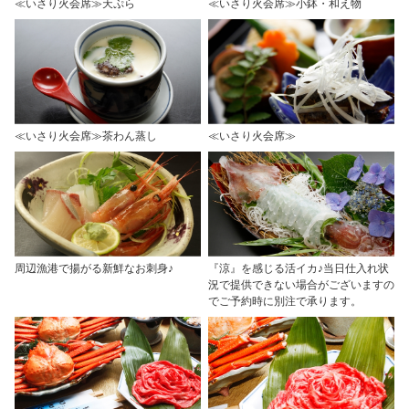
≪いさり火会席≫天ぷら
≪いさり火会席≫小鉢・和え物
≪いさり火会席≫茶わん蒸し
≪いさり火会席≫
周辺漁港で揚がる新鮮なお刺身♪
『涼』を感じる活イカ♪当日仕入れ状
況で提供できない場合がございますの
でご予約時に別注で承ります。