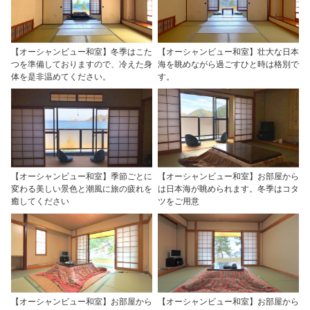
【オーシャンビュー和室】冬季はこた
【オーシャンビュー和室】壮大な日本
つを準備しておりますので、冷えた身
海を眺めながら過ごすひと時は格別で
体を是非温めてください。
す。
【オーシャンビュー和室】季節ごとに
【オーシャンビュー和室】お部屋から
変わる美しい景色と潮風に旅の疲れを
は日本海が眺められます。冬季はコタ
癒してください
ツをご用意
【オーシャンビュー和室】お部屋から
【オーシャンビュー和室】お部屋から