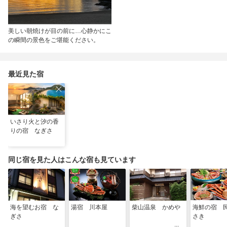
美しい朝焼けが目の前に…心静かにこ
の瞬間の景色をご堪能ください。
最近見た宿
いさり火と汐の香
りの宿 なぎさ
同じ宿を見た人はこんな宿も見ています
海を望むお宿 な
湯宿 川本屋
柴山温泉 かめや
海鮮の宿 
ぎさ
さき