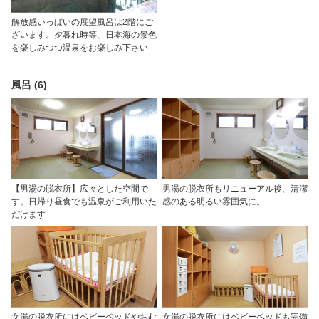
解放感いっぱいの展望風呂は2階にご
ざいます。夕暮れ時等、日本海の景色
を楽しみつつ温泉をお楽しみ下さい
風呂 (6)
【男湯の脱衣所】広々とした空間で
男湯の脱衣所もリニューアル後、清潔
す。日帰り昼食でも温泉がご利用いた
感のある明るい雰囲気に。
だけます
女湯の脱衣所にはベビーベッドやおむ
女湯の脱衣所にはベビーベッドも完備