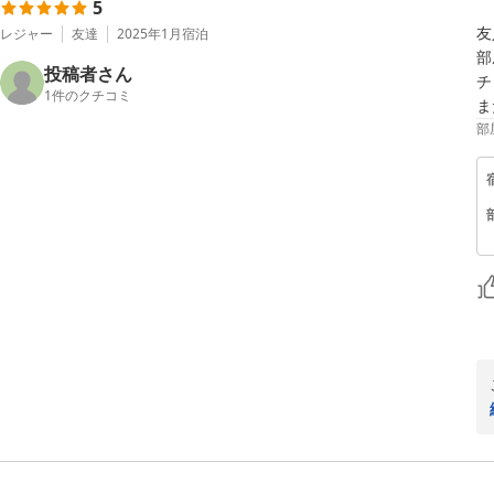
5
友
レジャー
友達
2025年1月
宿泊
部
投稿者さん
チ
1
件のクチコミ
ま
部