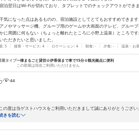
宿泊翌日はWi-Fiが切れており、タブレットでのチェックアウトができま
2025-03-18
干気になった点はあるものの、宿泊施設としてとてもおすすめできます。
アノやマッサージ機、グループ用のゲームや大画面のテレビ、グループ
かに周囲に何もない（ちょっと離れたところに小野上温泉）ところです
|
|
|
|
|
屋
:
5
接客・サービス
:
4
ロケーション
:
4
朝食
:
-
夕食
:
-
温泉・お
部屋タイプ
一棟まるごと貸切☆伊香保まで車で15分☆観光拠点に便利
この部屋は現在ご利用いただけません
44
この度は当ゲストハウスをご利用いただきまして誠にありがとうございま
続きを読む
ご宿泊の際の人数変更対応ができていなかった点につきましては大変申し
Wi-Fi環境につきましては改善を予定しております。お手間をおかけし