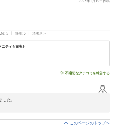
2025年1月19日
投稿
す。

|
|
風呂
:
5
設備
:
5
清潔さ
:
-
メニティも充実♪
不適切なクチコミを報告する
した。

このページのトップへ