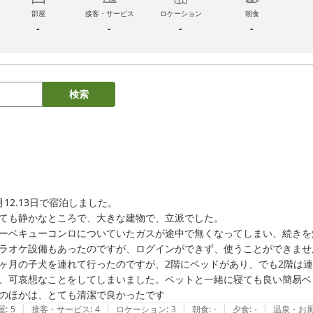
部屋
接客・サービス
ロケーション
朝食
-
-
-
-
検索
月12.13日で宿泊しました。

ても静かなところで、大きな建物で、立派でした。

ーベキューコンロについていたガスが途中で無くなってしまい、続きを
ラオケ設備もあったのですが、ログインができず、使うことができません
ヶ月の子犬を連れて行ったのですが、2階にベッドがあり、でも2階は
、可哀想なことをしてしまいました。ペットと一緒に寝ても良い簡易ベ
のほかは、とても清潔で良かったです
|
|
|
|
|
屋
:
5
接客・サービス
:
4
ロケーション
:
3
朝食
:
-
夕食
:
-
温泉・お