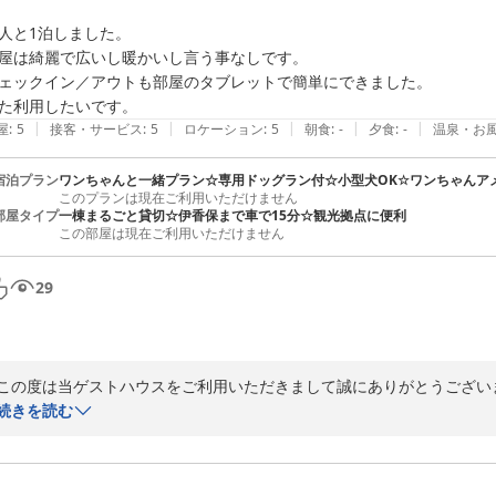
施設設備に好評をいただけてうれしく思います。

人と1泊しました。

今後より一層快適にお過ごしいただけるよう改善改修を継続してまいりま
屋は綺麗で広いし暖かいし言う事なしです。

ェックイン／アウトも部屋のタブレットで簡単にできました。

またのお越しをスタッフ一同お待ちしております。
た利用したいです。
2025-01-27
|
|
|
|
|
屋
:
5
接客・サービス
:
5
ロケーション
:
5
朝食
:
-
夕食
:
-
温泉・お
宿泊プラン
ワンちゃんと一緒プラン☆専用ドッグラン付☆小型犬OK☆ワンちゃんア
このプランは現在ご利用いただけません
部屋タイプ
一棟まるごと貸切☆伊香保まで車で15分☆観光拠点に便利
この部屋は現在ご利用いただけません
29
この度は当ゲストハウスをご利用いただきまして誠にありがとうございま
快適にお過ごしいただけましたようでとてもうれしく思います。

続きを読む
またのお越しをスタッフ一同お待ちしております。
2025-01-27