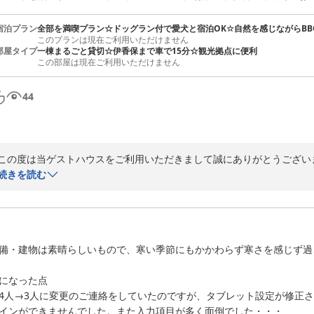
宿泊プラン
全部を満喫プラン☆ドッグラン付で愛犬と宿泊OK☆自然を感じながらBB
このプランは現在ご利用いただけません
部屋タイプ
一棟まるごと貸切☆伊香保まで車で15分☆観光拠点に便利
この部屋は現在ご利用いただけません
44
この度は当ゲストハウスをご利用いただきまして誠にありがとうございま
続きを読む
いろいろとご不便をおかけし、大変申し訳ございませんでした。

特にわんちゃんにはかわいそうな思いをさせてしまい、申し訳ございませ
当施設ではわんちゃんと一緒の寝具でお休みいただくことはご遠慮いただ
一階和室にてお休みいただきますと、わんちゃんとの距離は近くなるかと
備・建物は素晴らしいもので、寒い季節にもかかわらず寒さを感じず過
施設の環境、清潔さについておほめいただき、うれしく思います。

になった点

より一層お客様に快適にお過ごしていただけるよう改善改修を継続してま
4人→3人に変更のご連絡をしていたのですが、タブレット設定が修正
ぜひまたご利用いただけますよう、スタッフ一同お待ちしております。

インができませんでした。また入力項目が多く面倒でした・・・
