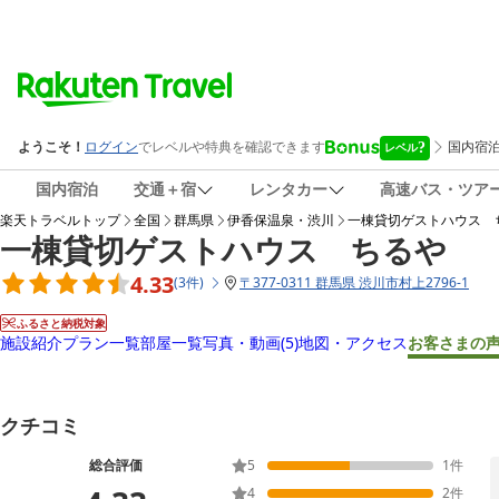
国内宿泊
交通＋宿
レンタカー
高速バス・ツア
楽天トラベルトップ
全国
群馬県
伊香保温泉・渋川
一棟貸切ゲストハウス 
一棟貸切ゲストハウス ちるや
4.33
(
3
件
)
〒
377-0311 群馬県 渋川市村上2796-1
ふるさと納税対象
施設紹介
プラン一覧
部屋一覧
写真・動画
(5)
地図・アクセス
お客さまの
クチコミ
総合評価
5
1
件
4
2
件