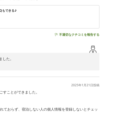
Qもできる♪
不適切なクチコミを報告する
した。

ん。

いておりますが、

2025年1月21日
投稿
思います。

ごすことができました。

いりますので、

されておらず、宿泊しない人の個人情報を登録しないとチェッ