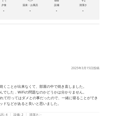
夕食
温泉・お風呂
設備
清潔さ
-
-
-
-
2025年3月15日
投稿
焼くことが出来なくて、部屋の中で焼き直しました。

でした．WiFiの問題なのかどうかは分かりません。

連れて行ってはダメとの事だったので、一緒に寝ることができ
ッドなどがあると良いと思いました。

|
|
風呂
:
4
設備
:
2
清潔さ
:
-