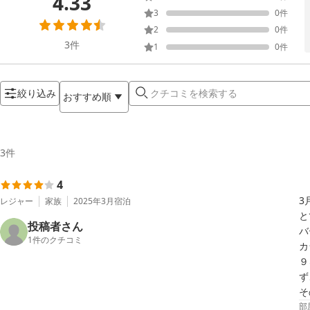
4.33
3
0
件
2
0
件
3
件
1
0
件
絞り込み
おすすめ順
3
件
4
3
レジャー
家族
2025年3月
宿泊
と
投稿者さん
バ
1
件のクチコミ
カ
９
ず
そ
部