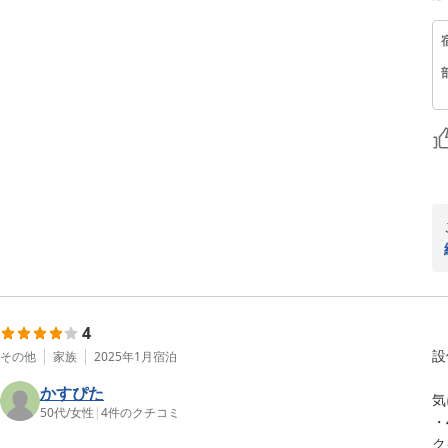
4
設
その他
家族
2025年1月
宿泊
かすぴた
気
50代
/
女性
|
4
件のクチコミ
・
ク