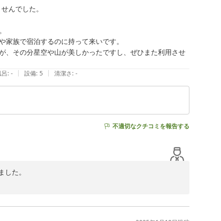
せんでした。



や家族で宿泊するのに持って来いです。

が、その分星空や山が美しかったですし、ぜひまた利用させ
|
|
風呂
:
-
設備
:
5
清潔さ
:
-
不適切なクチコミを報告する
した。

訳ございませんでした。

てしまいましたこと重ねてお詫び申し上げます。
