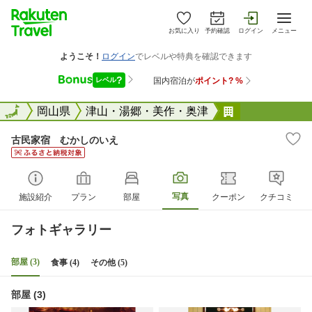
お気に入り
予約確認
ログイン
メニュー
全国
全国
岡山県
津山・湯郷・美作・奥津
古民家宿 む
古民家宿 むかしのいえ
写真
施設紹介
プラン
部屋
クーポン
クチコミ
フォトギャラリー
部屋 (3)
食事 (4)
その他 (5)
部屋 (3)