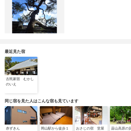
最近見た宿
古民家宿 むかし
のいえ
同じ宿を見た人はこんな宿も見ています
赤ずきん
岡山駅から徒歩１
おさじの宿 堂屋
蒜山高原の