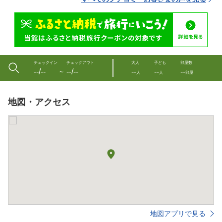
チェックイン
チェックアウト
大人
子ども
部屋数
--/--
--/--
--
--
--
〜
人
人
部屋
地図・アクセス
地図アプリで見る