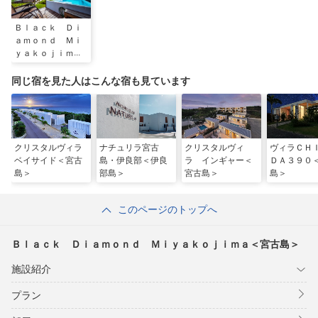
Ｂｌａｃｋ Ｄｉ
ａｍｏｎｄ Ｍｉ
ｙａｋｏｊｉｍａ
＜宮古島＞
同じ宿を見た人はこんな宿も見ています
クリスタルヴィラ
ナチュリラ宮古
クリスタルヴィ
ヴィラＣＨ
ベイサイド＜宮古
島・伊良部＜伊良
ラ インギャー＜
ＤＡ３９０
島＞
部島＞
宮古島＞
島＞
このページのトップへ
Ｂｌａｃｋ Ｄｉａｍｏｎｄ Ｍｉｙａｋｏｊｉｍａ＜宮古島＞
施設紹介
プラン