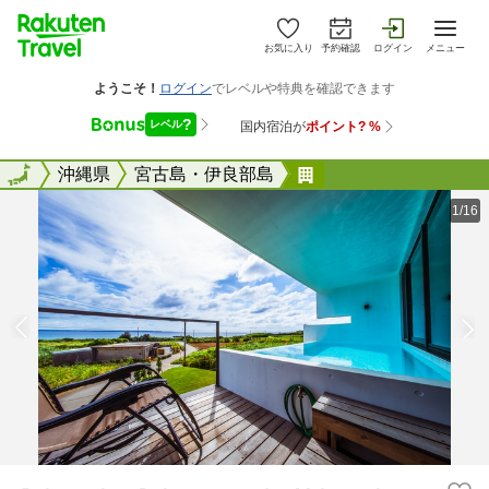
お気に入り
予約確認
ログイン
メニュー
全国
全国
沖縄県
宮古島・伊良部島
Ｂｌａｃｋ Ｄｉａ
1/16