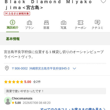
Ｂｌａｃｋ Ｄｉａｍｏｎｄ Ｍｉｙａｋｏ
ｊｉｍａ＜宮古島＞
施設紹介
プラン
部屋
写真
クーポン
クチコミ
基本情報
宮古島平良字狩俣に位置する１棟貸し切りのオーシャンビュープ
ライベートヴィラ。
〒906-0002 沖縄県宮古島市平良狩俣945-3
5.00
全2件
清潔で使いやすかったです！
Chocomamata
5.00
2026/07/08 08:48:20
すべてのクチコミ・お客さまの声を見る