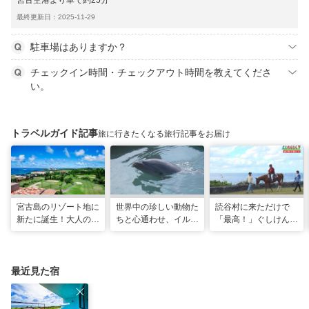
宮古空港より車で約25分
最終更新日：2025-11-29
駐車場はありますか？
チェックイン時間・チェックアウト時間を教えてくださ
い。
トラベルガイド記事
旅に行きたくなる旅行記事をお届け
宮古島のリゾート地に
世界中の珍しい動物た
読谷村に来ただけで
新たに誕生！大人の特
ちと心通わせ、イルカ
「最高！」ぐしけんさ
別ステイをかなえる
と一緒に泳ぐ夢の体験
ん、馬に乗って日本茶
「アラマンダ スプレ
「間近でふれ合える！
にうっとり。沖縄の隠
ンディド」
推しアニマル！！」
れ名所を全力で満喫し
てきた
最近見た宿