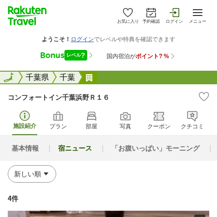
お気に入り
予約確認
ログイン
メニュー
全国
全国
千葉県
千葉
コンフォートイン千葉浜野Ｒ１６
コンフォートイン千葉浜野Ｒ１６
施設紹介
プラン
部屋
写真
クーポン
クチコミ
基本情報
宿ニュース
「お腹いっぱい」モーニング
4件