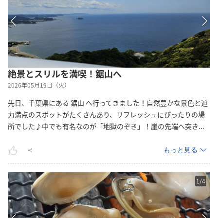
絶景とスリルを満喫！鋸山へ
2026年05月19日（火）
先日、千葉県にある 鋸山 へ行ってきました！自然豊かな景色と迫
力満点のスポットがたくさんあり、リフレッシュにぴったりの場
所でした♪中でも有名なのが「地獄のぞき」！崖の先端へ突
き
...
もっと見る
1
/
4